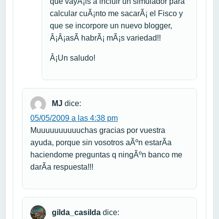
que vayÃ¡is a incluir un simulador para
calcular cuÃ¡nto me sacarÃ¡ el Fisco y
que se incorpore un nuevo blogger,
Â¡Â¡asÃ­ habrÃ¡ mÃ¡s variedad!!
Â¡Un saludo!
MJ
dice:
05/05/2009 a las 4:38 pm
Muuuuuuuuuuchas gracias por vuestra
ayuda, porque sin vosotros aÃºn estarÃ­a
haciendome preguntas q ningÃºn banco me
darÃ­a respuesta!!!
gilda_casilda
dice: