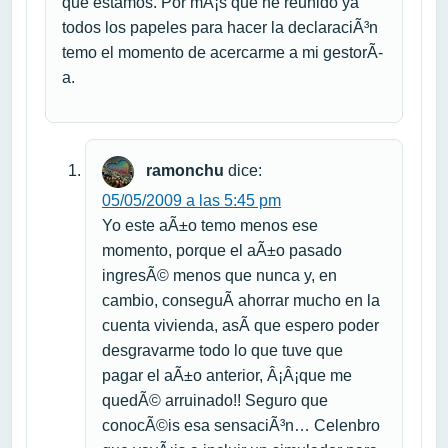
que estamos. Por mÃ¡s que he reunido ya
todos los papeles para hacer la declaraciÃ³n
temo el momento de acercarme a mi gestorÃ­
a.
ramonchu
dice:
05/05/2009 a las 5:45 pm
Yo este aÃ±o temo menos ese
momento, porque el aÃ±o pasado
ingresÃ© menos que nunca y, en
cambio, conseguÃ­ ahorrar mucho en la
cuenta vivienda, asÃ­ que espero poder
desgravarme todo lo que tuve que
pagar el aÃ±o anterior, Â¡Â¡que me
quedÃ© arruinado!! Seguro que
conocÃ©is esa sensaciÃ³n… Celenbro