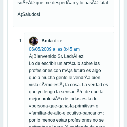
soÃ±Ã© que me despedÃ­an y lo pasÃ© fatal.
Â¡Saludos!
Anita
dice:
06/05/2009 a las 8:45 am
Â¡Bienvenido Sr. LadrÃ­llez!
Lo de escribir un artÃ­culo sobre las
profesiones con mÃ¡s futuro es algo
que a mucha gente le vendrÃ­a bien,
vista cÃ³mo estÃ¡ la cosa. La verdad es
que yo tengo la sensaciÃ³n de que la
mejor profesiÃ³n de todas es la de
«persona-que-gana-la-primitiva» o
«familiar-de-alto-ejecutivo-bancario»;
por lo menos estas profesiones no se