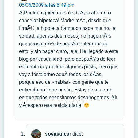
05/05/2009 a las 5:49 pm
Â¡Por fin alguien que me dirÃ¡ si ahorrar o
cancelar hipoteca! Madre mÃ­a, desde que
firmÃ© la hipoteca (tampoco hace mucho, la
verdad, apenas dos meses) no hago mÃ¡s
que pensar dÃ³nde podrÃ­a enterarme de
esto, y sin pagar claro, jeje. He llegado a este
blog por casualidad, pero despuÃ©s de leer
esta noticia y de leer algunos posts, creo que
voy a instalarme aquÃ­ todos los dÃ­as,
porque eso de «hablar» con gente que te
entienda no tiene precio. Estoy de acuerdo
en que todos necesitamos desahogarnos. Ah,
y Â¡espero esa noticia diaria!
soyjuancar
dice: