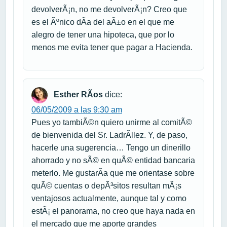
devolverÃ¡n, no me devolverÃ¡n? Creo que
es el Ãºnico dÃ­a del aÃ±o en el que me
alegro de tener una hipoteca, que por lo
menos me evita tener que pagar a Hacienda.
Esther RÃ­os
dice:
06/05/2009 a las 9:30 am
Pues yo tambiÃ©n quiero unirme al comitÃ©
de bienvenida del Sr. LadrÃ­llez. Y, de paso,
hacerle una sugerencia… Tengo un dinerillo
ahorrado y no sÃ© en quÃ© entidad bancaria
meterlo. Me gustarÃ­a que me orientase sobre
quÃ© cuentas o depÃ³sitos resultan mÃ¡s
ventajosos actualmente, aunque tal y como
estÃ¡ el panorama, no creo que haya nada en
el mercado que me aporte grandes