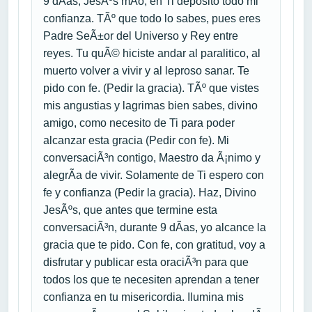
9 dÃ­as; JesÃºs mÃ­o, en Ti deposito todo mi
confianza. TÃº que todo lo sabes, pues eres
Padre SeÃ±or del Universo y Rey entre
reyes. Tu quÃ© hiciste andar al paralitico, al
muerto volver a vivir y al leproso sanar. Te
pido con fe. (Pedir la gracia). TÃº que vistes
mis angustias y lagrimas bien sabes, divino
amigo, como necesito de Ti para poder
alcanzar esta gracia (Pedir con fe). Mi
conversaciÃ³n contigo, Maestro da Ã¡nimo y
alegrÃ­a de vivir. Solamente de Ti espero con
fe y confianza (Pedir la gracia). Haz, Divino
JesÃºs, que antes que termine esta
conversaciÃ³n, durante 9 dÃ­as, yo alcance la
gracia que te pido. Con fe, con gratitud, voy a
disfrutar y publicar esta oraciÃ³n para que
todos los que te necesiten aprendan a tener
confianza en tu misericordia. Ilumina mis