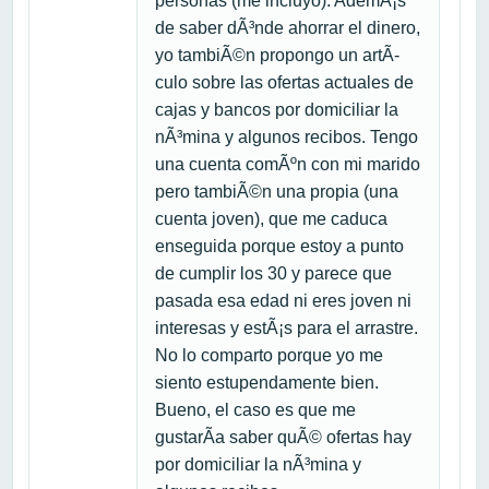
personas (me incluyo). AdemÃ¡s
de saber dÃ³nde ahorrar el dinero,
yo tambiÃ©n propongo un artÃ­
culo sobre las ofertas actuales de
cajas y bancos por domiciliar la
nÃ³mina y algunos recibos. Tengo
una cuenta comÃºn con mi marido
pero tambiÃ©n una propia (una
cuenta joven), que me caduca
enseguida porque estoy a punto
de cumplir los 30 y parece que
pasada esa edad ni eres joven ni
interesas y estÃ¡s para el arrastre.
No lo comparto porque yo me
siento estupendamente bien.
Bueno, el caso es que me
gustarÃ­a saber quÃ© ofertas hay
por domiciliar la nÃ³mina y