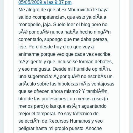
05/05/2009 a las 9:37 pm
Me alegro de que al Sr Mburuvicha le haya
salido «competencia», que esto ya olÃ­a a
monopolio, jaja. Suelo leer el blog pero no
sÃ© por quÃ© nunca habÃ­a hecho ningÃºn
comentario, supongo que me daba pereza,
jeje. Pero desde hoy creo que voy a
animarme porque veo que cada vez escribe
mÃ¡s gente y que incluso se forman debates,
y eso me gusta. Desde mi humilde opiniÃ³n,
una sugerencia: Â¿por quÃ© no escribÃ­s un
artÃ­culo sobre las hipotecas mÃ¡s ventajosas
que se ofrecen ahora mismo? Y tambiÃ©n
otro de las profesiones con menos crisis (o
menos paro) o las que estÃ¡n aguantando
mejor el temporal. Yo soy tÃ©cnico de
selecciÃ³n de Recursos Humanos y veo
peligrar hasta mi propio puesto. Anoche