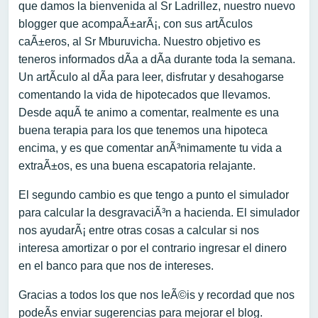
que damos la bienvenida al Sr Ladrillez, nuestro nuevo
blogger que acompaÃ±arÃ¡, con sus artÃ­culos
caÃ±eros, al Sr Mburuvicha. Nuestro objetivo es
teneros informados dÃ­a a dÃ­a durante toda la semana.
Un artÃ­culo al dÃ­a para leer, disfrutar y desahogarse
comentando la vida de hipotecados que llevamos.
Desde aquÃ­ te animo a comentar, realmente es una
buena terapia para los que tenemos una hipoteca
encima, y es que comentar anÃ³nimamente tu vida a
extraÃ±os, es una buena escapatoria relajante.
El segundo cambio es que tengo a punto el simulador
para calcular la desgravaciÃ³n a hacienda. El simulador
nos ayudarÃ¡ entre otras cosas a calcular si nos
interesa amortizar o por el contrario ingresar el dinero
en el banco para que nos de intereses.
Gracias a todos los que nos leÃ©is y recordad que nos
podeÃ­s enviar sugerencias para mejorar el blog.