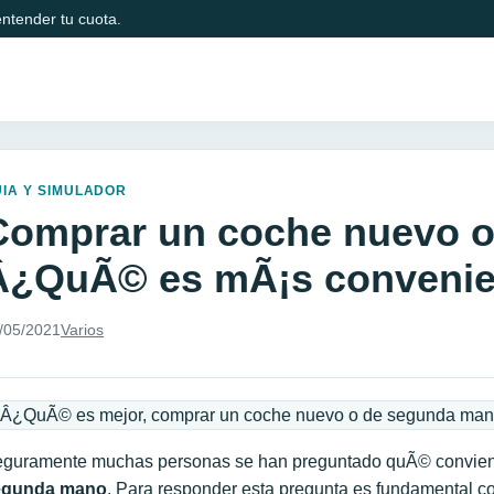
ntender tu cuota.
IA Y SIMULADOR
Comprar un coche nuevo o
Â¿QuÃ© es mÃ¡s convenie
/05/2021
Varios
guramente muchas personas se han preguntado quÃ© convie
egunda mano
. Para responder esta pregunta es fundamental co