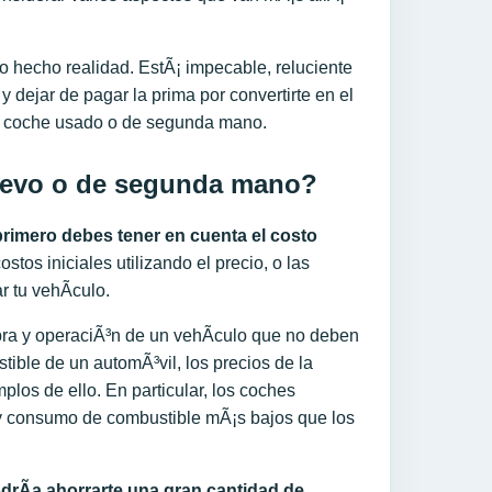
hecho realidad. EstÃ¡ impecable, reluciente
 dejar de pagar la prima por convertirte en el
un coche usado o de segunda mano.
uevo o de segunda mano?
primero debes tener
en cuenta el costo
tos iniciales utilizando el precio, o las
 tu vehÃ­culo.
ra y operaciÃ³n de un vehÃ­culo que no deben
ible de un automÃ³vil, los precios de la
los de ello. En particular, los coches
 y consumo de combustible mÃ¡s bajos que los
drÃ­a ahorrar
te
una
gran
cantidad de