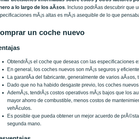
nero a lo largo de los aÃ±
os
. Incluso podrÃ­as descubrir que
pecificaciones mÃ¡s altas es mÃ¡s asequible de lo que pensab
omprar un coche nuevo
entajas
ObtendrÃ¡s el coche que deseas con las especificaciones e
En general, los coches nuevos son mÃ¡s seguros y eficient
La garantÃ­a del fabricante, generalmente de varios aÃ±os, 
Dado que no ha habido desgaste previo, los coches nuevos
AdemÃ¡s, tendrÃ¡s costos operativos mÃ¡s bajos que los au
mayor ahorro de combustible, menos costos de mantenimien
vehÃ­culos.
Es posible que pueda obtener un mejor acuerdo de prÃ©st
segunda mano.
esventajas