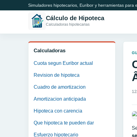
Simuladores hipotecarios, Euribor y herramientas para e
Cálculo de Hipoteca
Calculadoras hipotecarias
Calculadoras
GU
Cuota segun Euribor actual
Revision de hipoteca
Cuadro de amortizacion
12
Amortizacion anticipada
Hipoteca con carencia
Que hipoteca te pueden dar
Se
Esfuerzo hipotecario
s