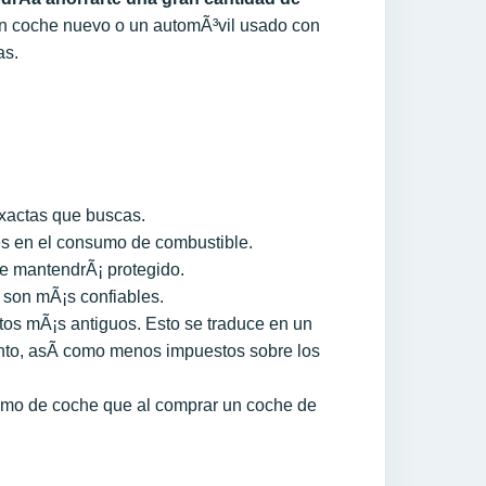
 un coche nuevo o un automÃ³vil usado con
as.
xactas que buscas.
es en el consumo de combustible.
te mantendrÃ¡ protegido.
 son mÃ¡s confiables.
tos mÃ¡s antiguos. Esto se traduce en un
to, asÃ­ como menos impuestos sobre los
amo de coche que al comprar un coche de