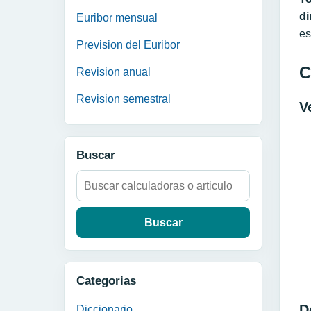
di
Euribor mensual
es
Prevision del Euribor
C
Revision anual
Revision semestral
V
Buscar
Buscar:
Categorias
D
Diccionario