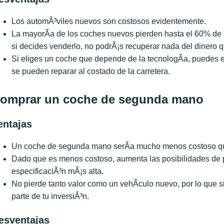
Los automÃ³viles nuevos son costosos evidentemente.
La mayorÃ­a de los coches nuevos pierden hasta el 60% de s
si decides venderlo, no podrÃ¡s recuperar nada del dinero 
Si eliges un coche que depende de la tecnologÃ­a, puedes 
se pueden reparar al costado de la carretera.
omprar un coche de segunda mano
entajas
Un coche de segunda mano serÃ­a mucho menos costoso qu
Dado que es menos costoso, aumenta las posibilidades de 
especificaciÃ³n mÃ¡s alta.
No pierde tanto valor como un vehÃ­culo nuevo, por lo que s
parte de tu inversiÃ³n.
esventajas