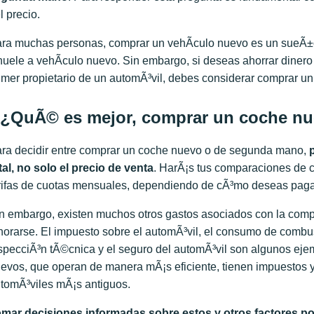
l precio.
ra muchas personas, comprar un vehÃ­culo nuevo es un sueÃ±o 
huele a vehÃ­culo nuevo. Sin embargo, si deseas ahorrar dinero y
imer propietario de un automÃ³vil, debes considerar comprar 
¿QuÃ© es mejor, comprar un coche n
ra decidir entre comprar un coche nuevo o de segunda mano,
tal, no solo el precio de venta
. HarÃ¡s tus comparaciones de cos
rifas de cuotas mensuales, dependiendo de cÃ³mo deseas pagar
n embargo, existen muchos otros gastos asociados con la comp
norarse. El impuesto sobre el automÃ³vil, el consumo de combust
specciÃ³n tÃ©cnica y el seguro del automÃ³vil son algunos ejemp
evos, que operan de manera mÃ¡s eficiente, tienen impuestos
tomÃ³viles mÃ¡s antiguos.
mar decisiones informadas sobre estos y otros factores po