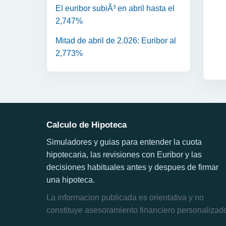
El euribor subiÃ³ en abril hasta el
2,747%
Mitad de abril de 2.026: Euribor al
2,773%
Calculo de Hipoteca
Simuladores y guias para entender la cuota
hipotecaria, las revisiones con Euribor y las
decisiones habituales antes y despues de firmar
una hipoteca.
La informacion publicada es orientativa y no
constituye asesoramiento financiero personalizad