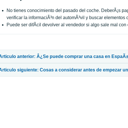
No tienes conocimiento del pasado del coche. DeberÃ¡s pag
verificar la informaciÃ³n del automÃ³vil y buscar elemento
Puede ser difÃ­cil devolver al vendedor si algo sale mal con 
avegación de entradas
Articulo anterior: Â¿Se puede comprar una casa en EspaÃ±
Articulo siguiente: Cosas a considerar antes de empezar u