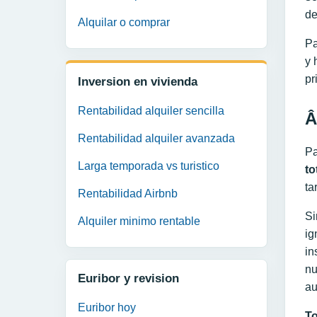
de
Alquilar o comprar
Pa
y 
pr
Inversion en vivienda
Rentabilidad alquiler sencilla
Â
Rentabilidad alquiler avanzada
Pa
Larga temporada vs turistico
to
ta
Rentabilidad Airbnb
Si
Alquiler minimo rentable
ig
in
nu
Euribor y revision
au
Euribor hoy
To