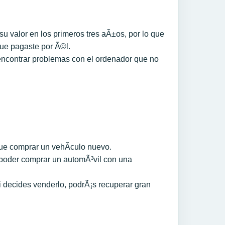
u valor en los primeros tres aÃ±os, por lo que
que pagaste por Ã©l.
encontrar problemas con el ordenador que no
e comprar un vehÃ­culo nuevo.
poder comprar un automÃ³vil con una
i decides venderlo, podrÃ¡s recuperar gran