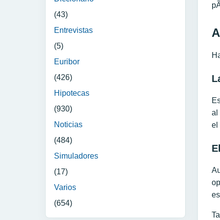
pÃ
(43)
A
Entrevistas
(5)
Ha
Euribor
(426)
L
Hipotecas
Es
(930)
al
Noticias
el
(484)
E
Simuladores
Au
(17)
op
Varios
es
(654)
T