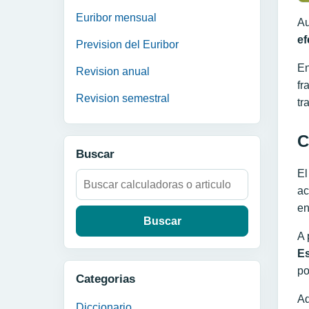
Euribor mensual
Au
ef
Prevision del Euribor
En
Revision anual
fr
Revision semestral
tr
C
Buscar
El
Buscar:
ac
en
A 
Es
po
Categorias
Ad
Diccionario