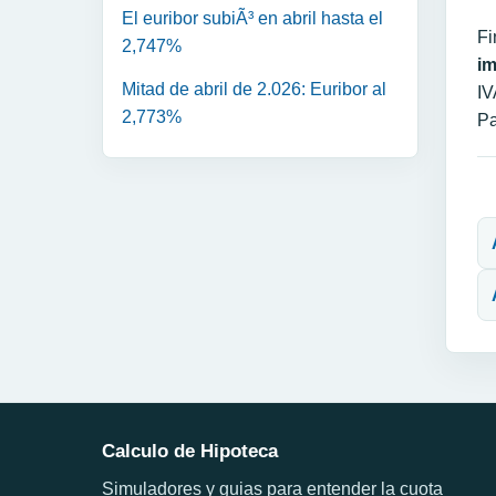
El euribor subiÃ³ en abril hasta el
Fi
2,747%
i
Mitad de abril de 2.026: Euribor al
IV
2,773%
Pa
N
Calculo de Hipoteca
Simuladores y guias para entender la cuota