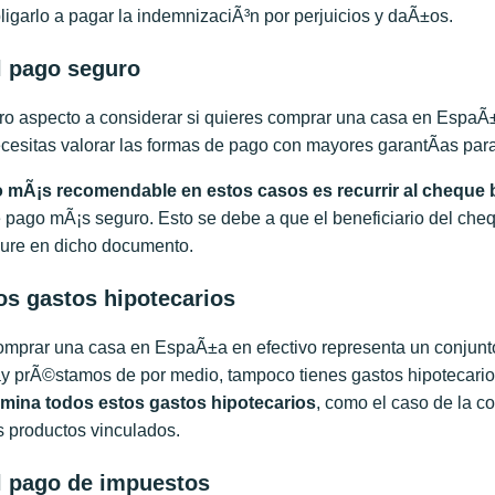
ligarlo a pagar la indemnizaciÃ³n por perjuicios y daÃ±os.
l pago seguro
ro aspecto a considerar si quieres comprar una casa en EspaÃ±a
cesitas valorar las formas de pago con mayores garantÃ­as para 
 mÃ¡s recomendable en estos casos es recurrir al cheque 
 pago mÃ¡s seguro. Esto se debe a que el beneficiario del ch
gure en dicho documento.
os gastos hipotecarios
mprar una casa en EspaÃ±a en efectivo representa un conjunto
y prÃ©stamos de por medio, tampoco tienes gastos hipotecarios
imina todos estos gastos hipotecarios
, como el caso de la co
s productos vinculados.
l pago de impuestos