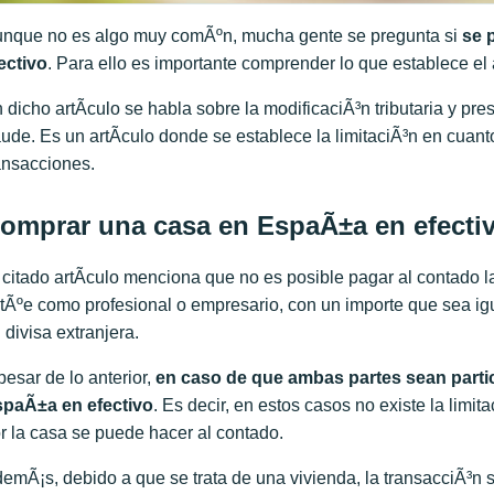
nque no es algo muy comÃºn, mucha gente se pregunta si
se 
ectivo
. Para ello es importante comprender lo que establece el 
 dicho artÃ­culo se habla sobre la modificaciÃ³n tributaria y pr
aude. Es un artÃ­culo donde se establece la limitaciÃ³n en cuant
ansacciones.
omprar una casa en EspaÃ±a en efecti
 citado artÃ­culo menciona que no es posible pagar al contado 
tÃºe como profesional o empresario, con un importe que sea igua
 divisa extranjera.
pesar de lo anterior,
en caso de que ambas partes sean partic
paÃ±a en efectivo
. Es decir, en estos casos no existe la limit
r la casa se puede hacer al contado.
emÃ¡s, debido a que se trata de una vivienda, la transacciÃ³n s