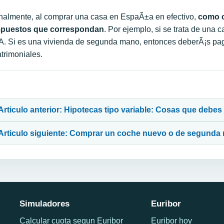
nalmente, al comprar una casa en EspaÃ±a en efectivo,
como c
mpuestos que correspondan
. Por ejemplo, si se trata de una 
A. Si es una vivienda de segunda mano, entonces deberÃ¡s pa
trimoniales.
avegación de entradas
Articulo anterior: Hipotecas tipo variable: Cosas que debes
Articulo siguiente: Comprar un coche nuevo o de segund
Simuladores
Euribor
Calcular cuota segun Euribor
Euribor hoy