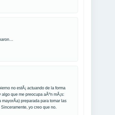
echaron…
ierno no estÃ¡ actuando de la forma
ay algo que me preocupa aÃºn mÃ¡s:
u mayorÃ­a) preparada para tomar las
? Sinceramente, yo creo que no.