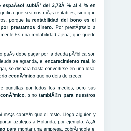
no espaÃ±ol subiÃ³ del 3,73Â % al 4 % en
significa que seamos mÃ¡s rentables, sino que
ros, porque
la rentabilidad del bono es el
por prestarnos dinero
. Por prestÃ¡rselo a
amente.Es una rentabilidad ajena; que quede
ro paÃ­s debe pagar por la deuda pÃºblica son
deuda se agranda, el
encarecimiento real
, lo
ar, se dispara hasta convertirse en una losa,
erio econÃ³mico
que no deja de crecer.
e puntillas por todos los medios, pero sus
econÃ³mico
, sino
tambiÃ©n para nuestros
 mÃ¡s cabrÃ³n que el resto. Llega alguien y
portar azulejos a Holanda, por ejemplo. Â¿
A
mo
para montar una empresa, cobrÃ¡ndole el