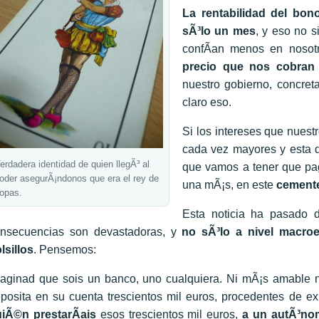
La rentabilidad del bo
sÃ³lo un mes
, y eso no 
confÃ­an menos en nosot
precio que nos cobran 
nuestro gobierno, concret
claro eso.
Si los intereses que nuest
cada vez mayores y esta 
erdadera identidad de quien llegÃ³ al
que vamos a tener que pag
oder asegurÃ¡ndonos que era el rey de
una mÃ¡s, en este
cement
opas.
Esta noticia ha pasado d
nsecuencias son devastadoras, y
no sÃ³lo a nivel macro
lsillos
. Pensemos:
aginad que sois un banco, uno cualquiera. Ni mÃ¡s amable ni
posita en su cuenta trescientos mil euros, procedentes de ex
iÃ©n prestarÃ­ais
esos trescientos mil euros,
a un autÃ³no