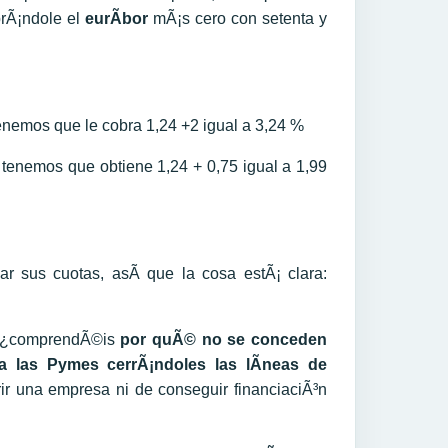
brÃ¡ndole el
eurÃ­bor
mÃ¡s cero con setenta y
tenemos que le cobra 1,24 +2 igual a 3,24 %
, tenemos que obtiene 1,24 + 0,75 igual a 1,99
ar sus cuotas, asÃ­ que la cosa estÃ¡ clara:
Â¿comprendÃ©is
por quÃ© no se conceden
 las Pymes cerrÃ¡ndoles las lÃ­neas de
r una empresa ni de conseguir financiaciÃ³n