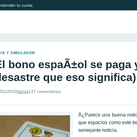
ntender tu cuota.
IA Y SIMULADOR
El bono espaÃ±ol se paga y
desastre que eso significa)
/01/2010
Varios
137 comentarios
Â¿Parece una buena notic
que espacios como este tien
semejante noticia.