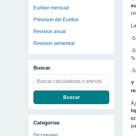
eu
Euribor mensual
ci
Prevision del Euribor
La
Revision anual
-S
Revision semestral
-S
%
Buscar
-S
Buscar:
Y 
re
Â
hi
cr
Categorias
pa
Diccionario