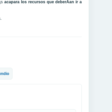
Ã¡s
acapara los recursos que deberÃ­an ir a
.
undio