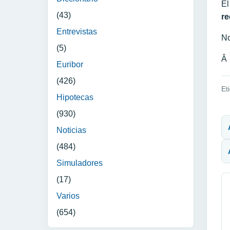
El
(43)
re
Entrevistas
No
(5)
Â
Euribor
(426)
Et
Hipotecas
N
(930)
Noticias
(484)
Simuladores
(17)
Varios
(654)