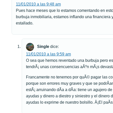
11/01/2010 a las 9:48 am
Pues hace meses que lo estamos comentando en estos
burbuja inmobiliaria, estamos inflando una financier
estallado.
Single
dice:
11/01/2010 a las 9:59 am
O sea que hemos reventado una burbuja pero est
tendrÃ¡ unas consencuencias aÃºn mÃ¡s devastad
Francamente no tenemos por quÃ© pagar las con
porque son errores muy graves y que se podrÃ­an
estÃ¡ arruinando dÃ­a a dÃ­a: tiene un agujero de
ayudas y dinero a diestro y siniestro y el dinero
ayudas lo exprime de nuestro bolsillo. Â¡El paÃ­s