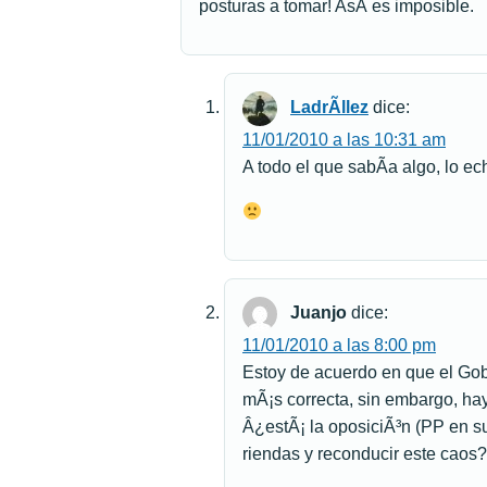
posturas a tomar! AsÃ­ es imposible.
LadrÃ­llez
dice:
11/01/2010 a las 10:31 am
A todo el que sabÃ­a algo, lo 
Juanjo
dice:
11/01/2010 a las 8:00 pm
Estoy de acuerdo en que el Gob
mÃ¡s correcta, sin embargo, h
Â¿estÃ¡ la oposiciÃ³n (PP en s
riendas y reconducir este caos