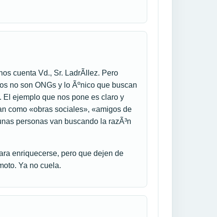
s cuenta Vd., Sr. LadrÃ­llez. Pero
cos no son ONGs y lo Ãºnico que buscan
to. El ejemplo que nos pone es claro y
an como «obras sociales», «amigos de
 unas personas van buscando la razÃ³n
ra enriquecerse, pero que dejen de
moto. Ya no cuela.