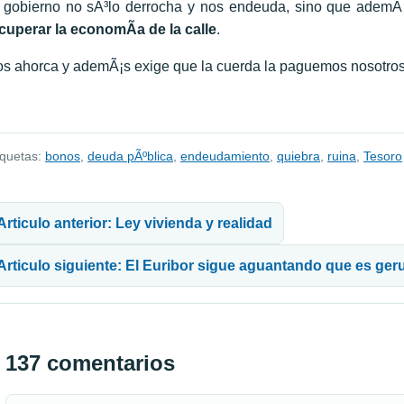
 gobierno no sÃ³lo derrocha y nos endeuda, sino que adem
cuperar la economÃ­a de la calle
.
s ahorca y ademÃ¡s exige que la cuerda la paguemos nosotros
iquetas:
bonos
,
deuda pÃºblica
,
endeudamiento
,
quiebra
,
ruina
,
Tesoro
avegación de entradas
Articulo anterior: Ley vivienda y realidad
Articulo siguiente: El Euribor sigue aguantando que es ger
137 comentarios