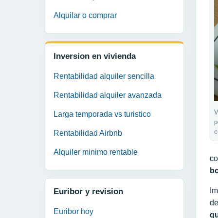
Alquilar o comprar
Inversion en vivienda
Rentabilidad alquiler sencilla
Rentabilidad alquiler avanzada
V
Larga temporada vs turistico
p
c
Rentabilidad Airbnb
Alquiler minimo rentable
co
bo
Im
Euribor y revision
de
Euribor hoy
qu