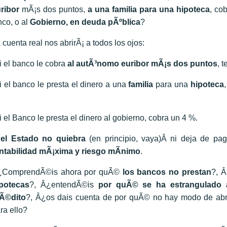
ribor
mÃ¡s dos puntos,
a una familia para una hipoteca
, co
nco, o al
Gobierno, en deuda pÃºblica
?
 cuenta real nos abrirÃ¡ a todos los ojos:
i el banco le cobra
al autÃ³nomo euribor mÃ¡s dos puntos
, 
i el banco le presta el dinero a una
familia
para una
hipoteca
i el Banco le presta el dinero al gobierno, cobra un 4 %.
el Estado no quiebra
(en principio, vaya)Â ni deja de pag
ntabilidad mÃ¡xima y riesgo mÃ­nimo
.
¿ComprendÃ©is ahora por quÃ©
los bancos no prestan
?, 
potecas
?, Â¿entendÃ©is
por quÃ© se ha estrangulado a
Ã©dito
?, Â¿os dais cuenta de por quÃ© no hay modo de abri
ra ello?