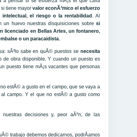
 a pensar si se esfuerza mÃ¡s el que cava
o si tiene mayor
valor econÃ³mico el esfuerzo
o intelectual, el riesgo o la rentabilidad
. Al
n un huevo nuestras disquisiciones sobre
si
 licenciado en Bellas Artes, un fontanero,
embalse o un paracaidista.
sa: sÃ³lo sabe en quÃ© puestos se
necesita
 de obra disponible. Y cuando un puesto es
 un puesto tiene mÃ¡s vacantes que personas
e no estÃ© a gusto en el campo, que se vaya a
a al campo. Y el que no estÃ© a gusto como
 nuestras decisiones y, peor aÃºn, de las
quÃ© trabajo debemos dedicarnos, podrÃ­amos