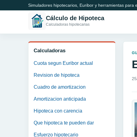
Simuladores hipotecarios, Euribor y herramientas para e
Cálculo de Hipoteca
Calculadoras hipotecarias
Calculadoras
GU
Cuota segun Euribor actual
Revision de hipoteca
25
Cuadro de amortizacion
Amortizacion anticipada
Hipoteca con carencia
Que hipoteca te pueden dar
Esfuerzo hipotecario