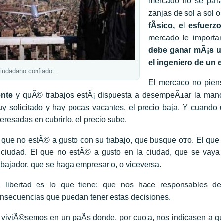
mercado no se para
zanjas de sol a sol 
fÃ­sico, el esfuerz
mercado le importa
debe ganar mÃ¡s un
el ingeniero de un 
iudadano confiado...
El mercado no pien
ente
y quÃ© trabajos estÃ¡ dispuesta a desempeÃ±ar la mano
y solicitado y hay pocas vacantes, el precio baja. Y cuando
teresadas en cubrirlo, el precio sube.
 que no estÃ© a gusto con su trabajo, que busque otro. El qu
 ciudad. El que no estÃ© a gusto en la ciudad, que se vay
abajador, que se haga empresario, o viceversa.
 libertad es lo que tiene: que nos hace responsables de
nsecuencias que puedan tener estas decisiones.
 viviÃ©semos en un paÃ­s donde, por cuota, nos indicasen a 