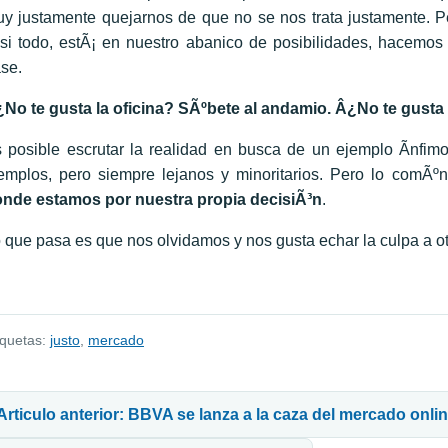
y justamente quejarnos de que no se nos trata justamente. P
si todo, estÃ¡ en nuestro abanico de posibilidades, hacem
se.
No te gusta la oficina? SÃºbete al andamio. Â¿No te gusta
 posible escrutar la realidad en busca de un ejemplo Ã­nfim
emplos, pero siempre lejanos y minoritarios. Pero lo comÃºn,
nde estamos por nuestra propia decisiÃ³n
.
 que pasa es que nos olvidamos y nos gusta echar la culpa a o
iquetas:
justo
,
mercado
avegación de entradas
Articulo anterior: BBVA se lanza a la caza del mercado onli