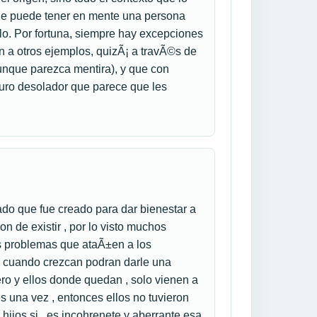
 que puede tener en mente una persona
lo. Por fortuna, siempre hay excepciones
 a otros ejemplos, quizÃ¡ a travÃ©s de
 aunque parezca mentira), y que con
uturo desolador que parece que les
ado que fue creado para dar bienestar a
n de existir , por lo visto muchos
os problemas que ataÃ±en a los
s cuando crezcan podran darle una
ro y ellos donde quedan , solo vienen a
es una vez , entonces ellos no tuvieron
ijos si , es incohrenete y aberrante esa