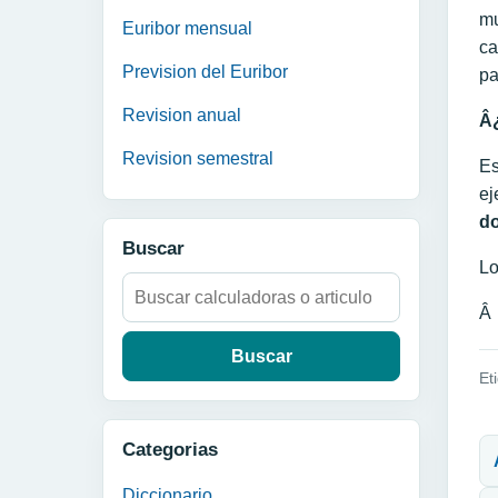
mu
Euribor mensual
ca
Prevision del Euribor
pa
Revision anual
Â¿
Revision semestral
Es
ej
do
Buscar
Lo
Buscar:
Â
Et
N
Categorias
Diccionario