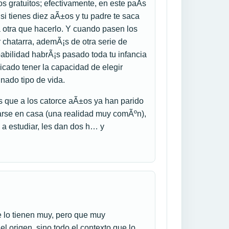
 gratuitos; efectivamente, en este paÃ­s
 si tienes diez aÃ±os y tu padre te saca
da otra que hacerlo. Y cuando pasen los
 chatarra, ademÃ¡s de otra serie de
abilidad habrÃ¡s pasado toda tu infancia
cado tener la capacidad de elegir
inado tipo de vida.
as que a los catorce aÃ±os ya han parido
arse en casa (una realidad muy comÃºn),
n a estudiar, les dan dos h… y
 lo tienen muy, pero que muy
el origen, sino todo el contexto que lo