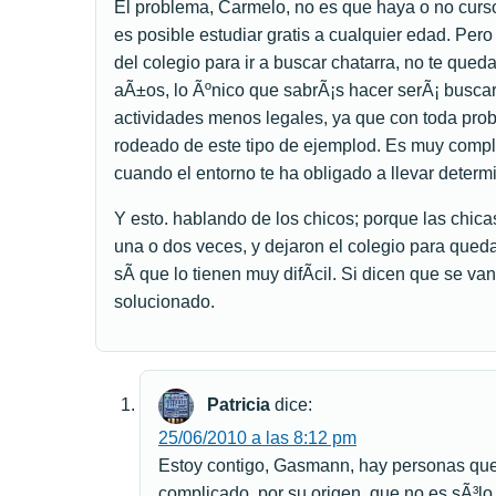
El problema, Carmelo, no es que haya o no cursos
es posible estudiar gratis a cualquier edad. Pero
del colegio para ir a buscar chatarra, no te que
aÃ±os, lo Ãºnico que sabrÃ¡s hacer serÃ¡ buscar
actividades menos legales, ya que con toda prob
rodeado de este tipo de ejemplod. Es muy compli
cuando el entorno te ha obligado a llevar determ
Y esto. hablando de los chicos; porque las chic
una o dos veces, y dejaron el colegio para qued
sÃ­ que lo tienen muy difÃ­cil. Si dicen que se va
solucionado.
Patricia
dice:
25/06/2010 a las 8:12 pm
Estoy contigo, Gasmann, hay personas que
complicado, por su origen, que no es sÃ³lo 