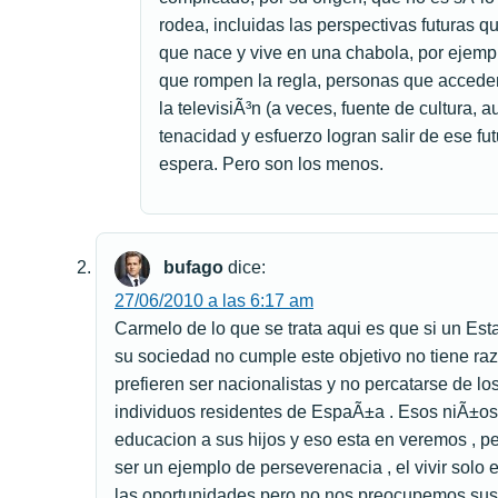
rodea, incluidas las perspectivas futuras
que nace y vive en una chabola, por ejemp
que rompen la regla, personas que acceden
la televisiÃ³n (a veces, fuente de cultura,
tenacidad y esfuerzo logran salir de ese f
espera. Pero son los menos.
bufago
dice:
27/06/2010 a las 6:17 am
Carmelo de lo que se trata aqui es que si un Est
su sociedad no cumple este objetivo no tiene razo
prefieren ser nacionalistas y no percatarse de l
individuos residentes de EspaÃ±a . Esos niÃ±o
educacion a sus hijos y eso esta en veremos , pe
ser un ejemplo de perseverenacia , el vivir solo 
las oportunidades pero no nos preocupemos sus h