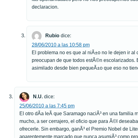
declaracion.
Rubio
dice:
28/06/2010 a las 10:58 pm
El problema no es que al niÃ±o no le dejen ir al 
preocupan de que todos estÃ©n escolarizados. 
asimilado desde bien pequeÃ±o que eso no tiene
N.U.
dice:
25/06/2010 a las 7:45 pm
El otro dÃ­a leÃ­ que Saramago naciÃ³ en una familia
mucho, a ser cerrajero, el oficio que para Ã©l deseaba
ofrecerle. Sin embargo, ganÃ³ el Premio Nobel de Lite
aparentemente marcado que nunca asumiÃ³ como pro