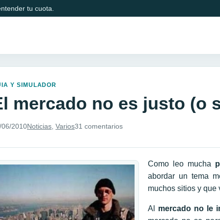
ntender tu cuota.
IA Y SIMULADOR
El mercado no es justo (o 
/06/2010
Noticias
,
Varios
31 comentarios
Como leo mucha
p
abordar un tema mo
muchos sitios y que 
Al
mercado no le i