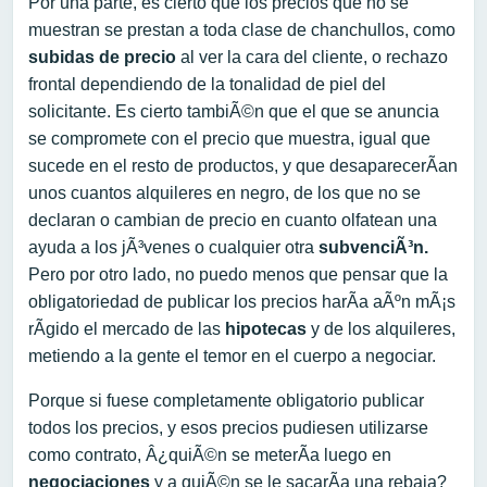
Por una parte, es cierto que los precios que no se
muestran se prestan a toda clase de chanchullos, como
subidas de precio
al ver la cara del cliente, o rechazo
frontal dependiendo de la tonalidad de piel del
solicitante. Es cierto tambiÃ©n que el que se anuncia
se compromete con el precio que muestra, igual que
sucede en el resto de productos, y que desaparecerÃ­an
unos cuantos alquileres en negro, de los que no se
declaran o cambian de precio en cuanto olfatean una
ayuda a los jÃ³venes o cualquier otra
subvenciÃ³n.
Pero por otro lado, no puedo menos que pensar que la
obligatoriedad de publicar los precios harÃ­a aÃºn mÃ¡s
rÃ­gido el mercado de las
hipotecas
y de los alquileres,
metiendo a la gente el temor en el cuerpo a negociar.
Porque si fuese completamente obligatorio publicar
todos los precios, y esos precios pudiesen utilizarse
como contrato, Â¿quiÃ©n se meterÃ­a luego en
negociaciones
y a quiÃ©n se le sacarÃ­a una rebaja?