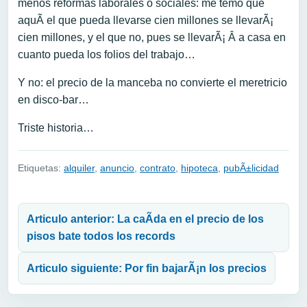
menos reformas laborales o sociales: me temo que
aquÃ­ el que pueda llevarse cien millones se llevarÃ¡
cien millones, y el que no, pues se llevarÃ¡ Â a casa en
cuanto pueda los folios del trabajo…
Y no: el precio de la manceba no convierte el meretricio
en disco-bar…
Triste historia…
Etiquetas:
alquiler
,
anuncio
,
contrato
,
hipoteca
,
pubÃ±licidad
Navegación de entradas
Articulo anterior: La caÃ­da en el precio de los
pisos bate todos los records
Articulo siguiente: Por fin bajarÃ¡n los precios