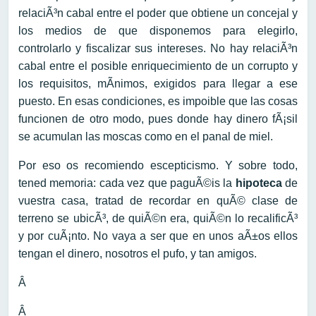
relaciÃ³n cabal entre el poder que obtiene un concejal y
los medios de que disponemos para elegirlo,
controlarlo y fiscalizar sus intereses. No hay relaciÃ³n
cabal entre el posible enriquecimiento de un corrupto y
los requisitos, mÃ­nimos, exigidos para llegar a ese
puesto. En esas condiciones, es impoible que las cosas
funcionen de otro modo, pues donde hay dinero fÃ¡sil
se acumulan las moscas como en el panal de miel.
Por eso os recomiendo escepticismo. Y sobre todo,
tened memoria: cada vez que paguÃ©is la
hipoteca
de
vuestra casa, tratad de recordar en quÃ© clase de
terreno se ubicÃ³, de quiÃ©n era, quiÃ©n lo recalificÃ³
y por cuÃ¡nto. No vaya a ser que en unos aÃ±os ellos
tengan el dinero, nosotros el pufo, y tan amigos.
Â
Â