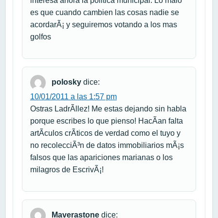
interesa ahora la politica municipal. Lo malo
es que cuando cambien las cosas nadie se
acordarÃ¡ y seguiremos votando a los mas
golfos
polosky
dice:
10/01/2011 a las 1:57 pm
Ostras LadrÃ­llez! Me estas dejando sin habla
porque escribes lo que pienso! HacÃ­an falta
artÃ­culos crÃ­ticos de verdad como el tuyo y
no recolecciÃ³n de datos immobiliarios mÃ¡s
falsos que las apariciones marianas o los
milagros de EscrivÃ¡!
Maverastone
dice: