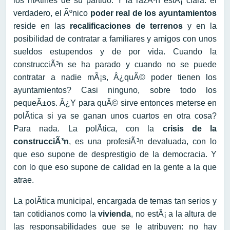
los mÃ­tines de su partido. Y la razÃ³n estÃ¡ clara: el
verdadero, el Ãºnico
poder real de los ayuntamientos
reside en las
recalificaciones de terrenos
y en la
posibilidad de contratar a familiares y amigos con unos
sueldos estupendos y de por vida. Cuando la
construcciÃ³n se ha parado y cuando no se puede
contratar a nadie mÃ¡s, Â¿quÃ© poder tienen los
ayuntamientos? Casi ninguno, sobre todo los
pequeÃ±os. Â¿Y para quÃ© sirve entonces meterse en
polÃ­tica si ya se ganan unos cuartos en otra cosa?
Para nada. La polÃ­tica, con la
crisis de la
construcciÃ³n
, es una profesiÃ³n devaluada, con lo
que eso supone de desprestigio de la democracia. Y
con lo que eso supone de calidad en la gente a la que
atrae.
La polÃ­tica municipal, encargada de temas tan serios y
tan cotidianos como la
vivienda
, no estÃ¡ a la altura de
las responsabilidades que se le atribuyen: no hay