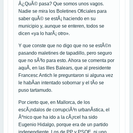
Â¿QuÃ© pasa? Que somos unos vagos.
Nadie se mira los Boletines Oficiales para
saber quÃ© se estÃ¡ haciendo en su
municipio y, aunque se enteren, todos se
dicen «ya lo harÃ¡ otro».
Y que conste que no digo que no se estÃ©n
pasando maletines de tapadillo, pero seguro
que no sÃ³lo para esto. Ahora se comenta por
aquÃ­, en las Illes Balears, que al presidente
Francesc Antich le preguntaron si alguna vez
le habÃ­an intentado sobornar y el tÃ­o se
puso tartamudo.
Por cierto que, en Mallorca, de los
escÃ¡ndalos de corrupciÃ³n urbanÃ­stica, el
Ãºnico que ha ido a la cÃ¡rcel ha sido
Eugenio Hidalgo, porque era de un partido
independiente. Los de PP y PSOE, ni uno.