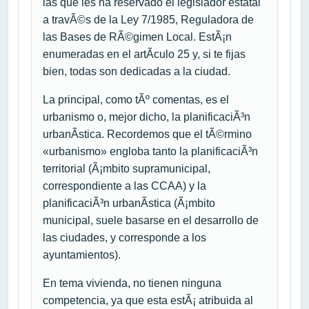
las que les ha reservado el legislador estatal
a travÃ©s de la Ley 7/1985, Reguladora de
las Bases de RÃ©gimen Local. EstÃ¡n
enumeradas en el artÃ­culo 25 y, si te fijas
bien, todas son dedicadas a la ciudad.
La principal, como tÃº comentas, es el
urbanismo o, mejor dicho, la planificaciÃ³n
urbanÃ­stica. Recordemos que el tÃ©rmino
«urbanismo» engloba tanto la planificaciÃ³n
territorial (Ã¡mbito supramunicipal,
correspondiente a las CCAA) y la
planificaciÃ³n urbanÃ­stica (Ã¡mbito
municipal, suele basarse en el desarrollo de
las ciudades, y corresponde a los
ayuntamientos).
En tema vivienda, no tienen ninguna
competencia, ya que esta estÃ¡ atribuida al