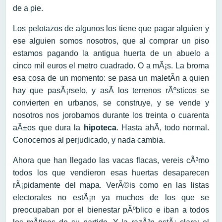
de a pie.
Los pelotazos de algunos los tiene que pagar alguien y
ese alguien somos nosotros, que al comprar un piso
estamos pagando la antigua huerta de un abuelo a
cinco mil euros el metro cuadrado. O a mÃ¡s. La broma
esa cosa de un momento: se pasa un maletÃ­n a quien
hay que pasÃ¡rselo, y asÃ­ los terrenos rÃºsticos se
convierten en urbanos, se construye, y se vende y
nosotros nos jorobamos durante los treinta o cuarenta
aÃ±os que dura la
hipoteca
. Hasta ahÃ­, todo normal.
Conocemos al perjudicado, y nada cambia.
Ahora que han llegado las vacas flacas, vereis cÃ³mo
todos los que vendieron esas huertas desaparecen
rÃ¡pidamente del mapa. VerÃ©is como en las listas
electorales no estÃ¡n ya muchos de los que se
preocupaban por el bienestar pÃºblico e iban a todos