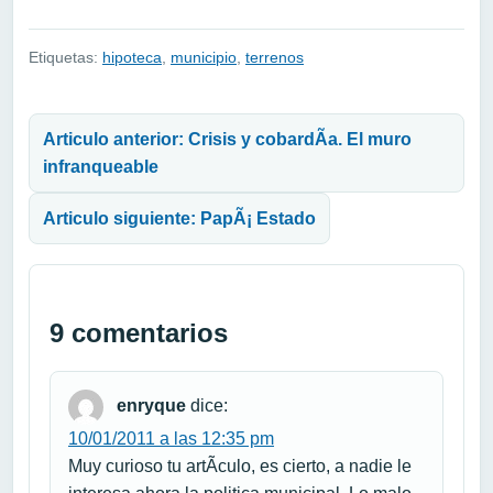
Etiquetas:
hipoteca
,
municipio
,
terrenos
Navegación de entradas
Articulo anterior: Crisis y cobardÃ­a. El muro
infranqueable
Articulo siguiente: PapÃ¡ Estado
9 comentarios
enryque
dice:
10/01/2011 a las 12:35 pm
Muy curioso tu artÃ­culo, es cierto, a nadie le