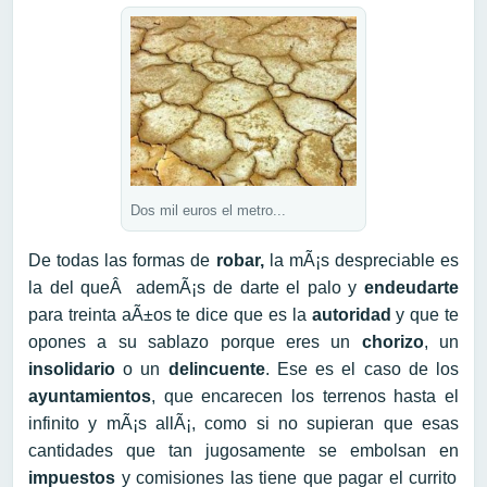
Dos mil euros el metro...
De todas las formas de
robar,
la mÃ¡s despreciable es
la del queÂ ademÃ¡s de darte el palo y
endeudarte
para treinta aÃ±os te dice que es la
autoridad
y que te
opones a su sablazo porque eres un
chorizo
, un
insolidario
o un
delincuente
. Ese es el caso de los
ayuntamientos
, que encarecen los terrenos hasta el
infinito y mÃ¡s allÃ¡, como si no supieran que esas
cantidades que tan jugosamente se embolsan en
impuestos
y comisiones las tiene que pagar el currito