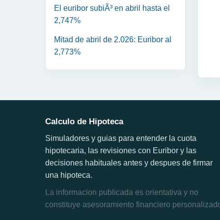
El euribor subiÃ³ en abril hasta el
2,747%
Mitad de abril de 2.026: Euribor al
2,773%
Calculo de Hipoteca
Simuladores y guias para entender la cuota
hipotecaria, las revisiones con Euribor y las
decisiones habituales antes y despues de firmar
una hipoteca.
La informacion publicada es orientativa y no
constituye asesoramiento financiero personalizad