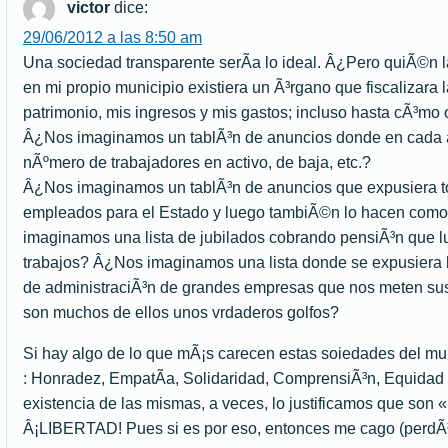
victor
dice:
29/06/2012 a las 8:50 am
Una sociedad transparente serÃ­a lo ideal. Â¿Pero quiÃ©n l
en mi propio municipio existiera un Ã³rgano que fiscalizara 
patrimonio, mis ingresos y mis gastos; incluso hasta cÃ³mo 
Â¿Nos imaginamos un tablÃ³n de anuncios donde en cada act
nÃºmero de trabajadores en activo, de baja, etc.?
Â¿Nos imaginamos un tablÃ³n de anuncios que expusiera tod
empleados para el Estado y luego tambiÃ©n lo hacen como
imaginamos una lista de jubilados cobrando pensiÃ³n que lu
trabajos? Â¿Nos imaginamos una lista donde se expusiera 
de administraciÃ³n de grandes empresas que nos meten sus a
son muchos de ellos unos vrdaderos golfos?
Si hay algo de lo que mÃ¡s carecen estas soiedades del m
: Honradez, EmpatÃ­a, Solidaridad, ComprensiÃ³n, Equidad 
existencia de las mismas, a veces, lo justificamos que son 
Â¡LIBERTAD! Pues si es por eso, entonces me cago (perd