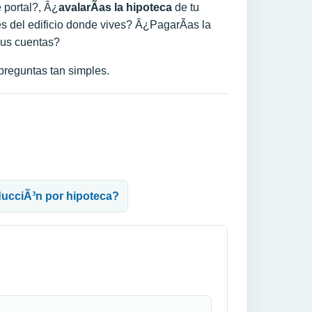
 portal?, Â¿
avalarÃ­as la hipoteca
de tu
es del edificio donde vives? Â¿PagarÃ­as la
 sus cuentas?
preguntas tan simples.
ducciÃ³n por hipoteca?