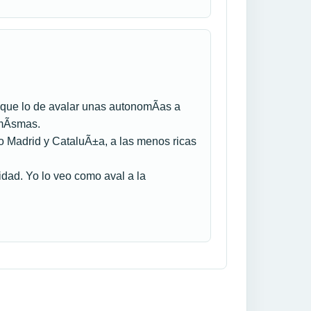
o que lo de avalar unas autonomÃ­as a
 mÃ­smas.
 Madrid y CataluÃ±a, a las menos ricas
idad. Yo lo veo como aval a la