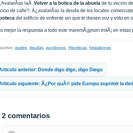
AvalarÃ­as laÂ
Volver a la botica de la abuela
de tu vecino de
cino de calle?, Â¿avalarÃ­as la deuda de los locales comercial
poteca
del edificio de enfrente sin que te diesen voz y voto en
lo mejor la respuesta a todo este maremÃ¡gnum estÃ¡ en estas 
iquetas:
avales
,
deudas
,
eurobonos
,
Hipotecas
,
hispabonos
avegación de entradas
Articulo anterior: Donde digo digo, digo Diego
Articulo siguiente: Â¿Por quÃ© pide Europa suprimir la de
2 comentarios