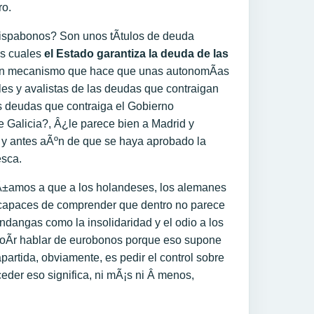
ro.
spabonos? Son unos tÃ­tulos de deuda
os cuales
el Estado garantiza la deuda de las
un mecanismo que hace que unas autonomÃ­as
es y avalistas de las deudas que contraigan
as deudas que contraiga el Gobierno
 Galicia?, Â¿le parece bien a Madrid y
 y antes aÃºn de que se haya aprobado la
sca.
±amos a que a los holandeses, los alemanes
 capaces de comprender que dentro no parece
dangas como la insolidaridad y el odio a los
 oÃ­r hablar de eurobonos porque eso supone
partida, obviamente, es pedir el control sobre
eder eso significa, ni mÃ¡s ni Â menos,