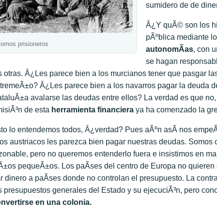
sumidero de de dine
Â¿Y quÃ© son los hi
pÃºblica mediante l
omos prisioneros
autonomÃ­as
, con 
se hagan responsabl
s otras. Â¿Les parece bien a los murcianos tener que pasgar l
tremeÃ±o? Â¿Les parece bien a los navarros pagar la deuda de
taluÃ±a avalarse las deudas entre ellos? La verdad es que no,
isiÃ³n de esta
herramienta financiera
ya ha comenzado la gre
to lo entendemos todos, Â¿verdad? Pues aÃºn asÃ­ nos empeÃ
los austriacos les parezca bien pagar nuestras deudas. Somos
zonable, pero no queremos entenderlo fuera e insistimos en man
Ã±os pequeÃ±os. Los paÃ­ses del centro de Europa no quieren
r dinero a paÃ­ses donde no controlan el presupuesto. La contra
s presupuestos generales del Estado y su ejecuciÃ³n, pero conc
nvertirse en una colonia.