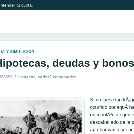
ntender tu cuota.
IA Y SIMULADOR
Hipotecas, deudas y bonos
/06/2012
Hipotecas
,
Varios
2 comentarios
Si no fuese tan trÃ¡g
ocurrido por aquÃ­ ha
un montÃ³n de gente
descabellado de la 
aprobar van a ser un