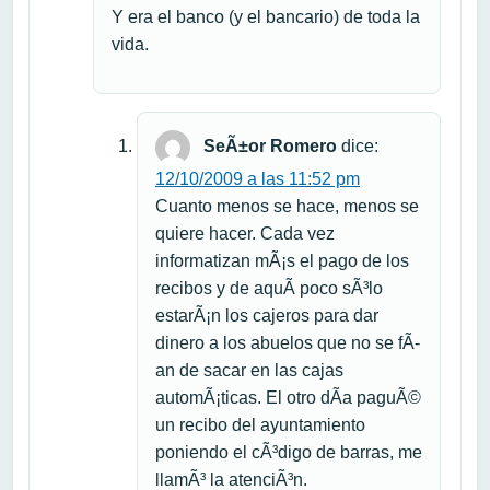
Y era el banco (y el bancario) de toda la
vida.
SeÃ±or Romero
dice:
12/10/2009 a las 11:52 pm
Cuanto menos se hace, menos se
quiere hacer. Cada vez
informatizan mÃ¡s el pago de los
recibos y de aquÃ­ poco sÃ³lo
estarÃ¡n los cajeros para dar
dinero a los abuelos que no se fÃ­
an de sacar en las cajas
automÃ¡ticas. El otro dÃ­a paguÃ©
un recibo del ayuntamiento
poniendo el cÃ³digo de barras, me
llamÃ³ la atenciÃ³n.