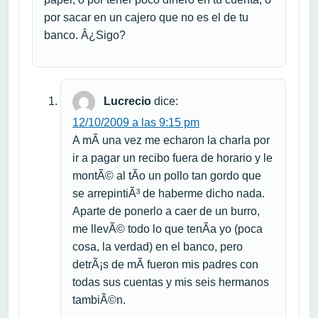
por sacar en un cajero que no es el de tu
banco. Â¿Sigo?
Lucrecio
dice:
12/10/2009 a las 9:15 pm
A mÃ­ una vez me echaron la charla por
ir a pagar un recibo fuera de horario y le
montÃ© al tÃ­o un pollo tan gordo que
se arrepintiÃ³ de haberme dicho nada.
Aparte de ponerlo a caer de un burro,
me llevÃ© todo lo que tenÃ­a yo (poca
cosa, la verdad) en el banco, pero
detrÃ¡s de mÃ­ fueron mis padres con
todas sus cuentas y mis seis hermanos
tambiÃ©n.