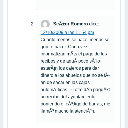
SeÃ±or Romero
dice:
12/10/2009 a las 11:54 pm
Cuanto menos se hace, menos se
quiere hacer. Cada vez
informatizan mÃ¡s el pago de los
recibos y de aquÃ­ poco sÃ³lo
estarÃ¡n los cajeros para dar
dinero a los abuelos que no se fÃ­
an de sacar en las cajas
automÃ¡ticas. El otro dÃ­a paguÃ©
un recibo del ayuntamiento
poniendo el cÃ³digo de barras, me
llamÃ³ mucho la atenciÃ³n.