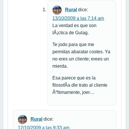
Rural
dice:
13/10/2009 a las 7:14 am
La verdad es que son
tÃ¡ctica de Gulag.
Te jodo para que me
permitas abaratar costes. Ya
no eres un cliente; erees un
mierda.
Esa parece que es la
filosofÃ­a dle trato al cliente
Ãºltimamente, joer…
Rural
dice:
12/10/2009 a las 9:33 am