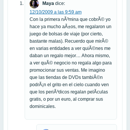
Maya
dice:
12/10/2009 a las 9:59 am
Con la primera nÃ³mina que cobrÃ© yo
hace ya mucho aÃ±os, me regalaron un
juego de bolsas de viaje (por cierto,
bastante malas). Recuerdo que mirÃ©
en varias entidades a ver quiÃ©nes me
daban un regalo mejor… Ahora mismo,
a ver quÃ© negocio no regala algo para
promocionar sus ventas. Me imagino
que las tiendas de DVDs tambiÃ©n
podrÃ¡n el grito en el cielo cuando ven
que los periÃ³dicos regalan pelÃ­culas
gratis, o por un euro, al comprar sus
dominicales.