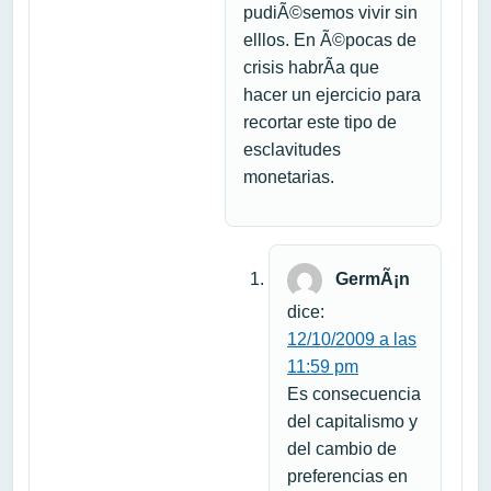
pudiÃ©semos vivir sin
elllos. En Ã©pocas de
crisis habrÃ­a que
hacer un ejercicio para
recortar este tipo de
esclavitudes
monetarias.
GermÃ¡n
dice:
12/10/2009 a las
11:59 pm
Es consecuencia
del capitalismo y
del cambio de
preferencias en