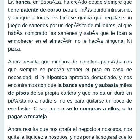
La
banca,
en EspaÃ±a, ha creÃ­do desde siempre que
tiene
patente de corso
para el mÃ¡s burdo intrusismo,
y aunque a todos les hiciese gracia que regalase un
juego de sartenes por un depÃ³sito de mil euros, al que
habÃ­a comprado las sartenes y sabÃ­a que le iban a
enmohecer en el almacÃ©n no le hacÃ­a ninguna. Ni
pizca.
Ahora resulta que muchos de nosotros pensÃ¡bamos
que siempre se podrÃ­a vender el piso en caso de
necesidad, si la
hipoteca
apretaba demasiado, y nos
encontramos con que
la banca vende y subasta miles
de pisos
de su propia cartera y que no da un duro en
prÃ©stamo a nadie si no es para quitarse un poco de
ese lastre. O sea, que o
se lo compras a ellos, o lo
pagas a tocateja
.
Ahora resulta que nos chafa el negocio a nosotros, nos
quita la liquidez a nosotros, y nos pone la soga al cuello