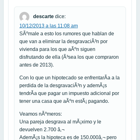
descarte
dice:
10/12/2013 a las 11:08 am
SÃºmale a esto los rumores que hablan de
que van a eliminar la desgravaciÃ³n por
vivienda para los que aÃºn siguen
disfrutando de ella (Ã³sea los que compraron
antes de 2013).
Con lo que un hipotecado se enfrentarÃ­a a la
perdida de la desgravaciÃ³n y ademÃ¡s
tendrÃ­a que pagar un impuesto adicional por
tener una casa que aÃºn estÃ¡ pagando.
Veamos nÃºmeros:
Una pareja desgrava al mÃ¡ximo y le
devuelven 2.700 â‚¬
AdemÃ¡s la hipoteca es de 150.000â‚¬ pero