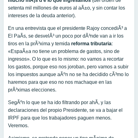
mucho mÃ¡s d e lo que ingresamos
(del orden de
setenta mil millones de euros al aÃ±o, y sin contar los
intereses de la deuda anterior).
En una entrevista que el presidente Rajoy concediÃ³ a
El PaÃ­s, se desvelÃ³ un poco por dÃ³nde van a ir los
tiros en la prÃ³xima y temida
reforma tributaria
:
«EspaÃ±a no tiene un problema de gastos, sino de
ingresos». O lo que es lo mismo: no vamos a recortar
los gastos, porque eso nos joroban, pero vamos a subir
los impuestos aunque aÃºn no se ha decidido cÃ³mo lo
haremos para que eso no nos machaque en las
prÃ³ximas elecciones.
SegÃºn lo que se ha ido filtrando por ahÃ­, y las
declaraciones del propio Presidente, se va a bajar el
IRPF para que los trabajadores paguen menos.
Veremos.