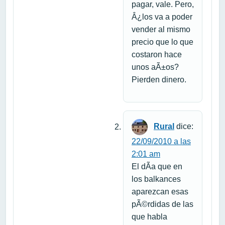
pagar, vale. Pero,
Â¿los va a poder
vender al mismo
precio que lo que
costaron hace
unos aÃ±os?
Pierden dinero.
Rural
dice:
22/09/2010 a las
2:01 am
El dÃ­a que en
los balkances
aparezcan esas
pÃ©rdidas de las
que habla