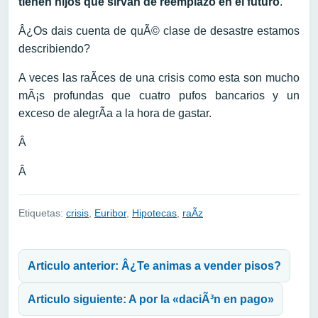
tienen hijos que sirvan de reemplazo en el futuro
.
Â¿Os dais cuenta de quÃ© clase de desastre estamos
describiendo?
A veces las raÃ­ces de una crisis como esta son mucho
mÃ¡s profundas que cuatro pufos bancarios y un
exceso de alegrÃ­a a la hora de gastar.
Â
Â
Etiquetas:
crisis
,
Euribor
,
Hipotecas
,
raÃ­z
Navegación de entradas
Articulo anterior: Â¿Te animas a vender pisos?
Articulo siguiente: A por la «daciÃ³n en pago»