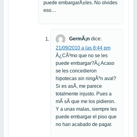
puede embargarÃ±les. No olvides
eso…
GermÃ¡n
dice:
21/09/2010 a las 8:44 pm
Â¿CÃ³mo que no se les
puede embargar?Â¿Acaso
se les concedieron
hipotecas sin ningÃºn aval?
Si es asÃ­, me parece
totalmente injusto. Pues a
mÃ­ sÃ­ que me los pidieron.
Y a unas malas, siempre les
puede embargar el piso que
no han acabado de pagar.