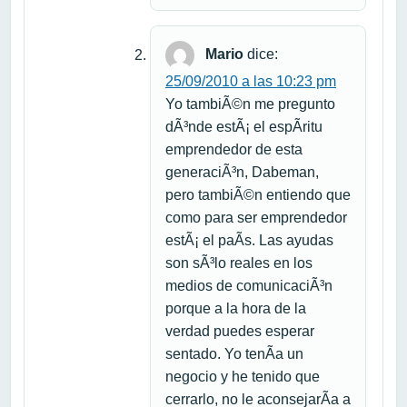
Mario
dice:
25/09/2010 a las 10:23 pm
Yo tambiÃ©n me pregunto
dÃ³nde estÃ¡ el espÃ­ritu
emprendedor de esta
generaciÃ³n, Dabeman,
pero tambiÃ©n entiendo que
como para ser emprendedor
estÃ¡ el paÃ­s. Las ayudas
son sÃ³lo reales en los
medios de comunicaciÃ³n
porque a la hora de la
verdad puedes esperar
sentado. Yo tenÃ­a un
negocio y he tenido que
cerrarlo, no le aconsejarÃ­a a