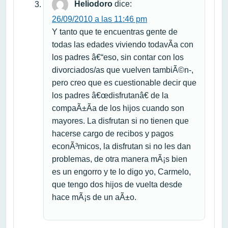
Heliodoro
dice:
26/09/2010 a las 11:46 pm
Y tanto que te encuentras gente de
todas las edades viviendo todavÃ­a con
los padres â€“eso, sin contar con los
divorciados/as que vuelven tambiÃ©n-,
pero creo que es cuestionable decir que
los padres â€œdisfrutanâ€ de la
compaÃ±Ã­a de los hijos cuando son
mayores. La disfrutan si no tienen que
hacerse cargo de recibos y pagos
econÃ³micos, la disfrutan si no les dan
problemas, de otra manera mÃ¡s bien
es un engorro y te lo digo yo, Carmelo,
que tengo dos hijos de vuelta desde
hace mÃ¡s de un aÃ±o.