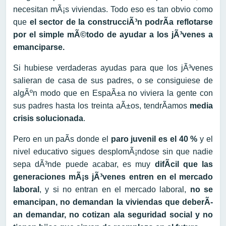
necesitan mÃ¡s viviendas. Todo eso es tan obvio como
que
el sector de la construcciÃ³n podrÃ­a reflotarse
por el simple mÃ©todo de ayudar a los jÃ³venes a
emanciparse.
Si hubiese verdaderas ayudas para que los jÃ³venes
salieran de casa de sus padres, o se consiguiese de
algÃºn modo que en EspaÃ±a no viviera la gente con
sus padres hasta los treinta aÃ±os, tendrÃ­amos
media
crisis solucionada
.
Pero en un paÃ­s donde el
paro juvenil es el 40 %
y el
nivel educativo sigues desplomÃ¡ndose sin que nadie
sepa dÃ³nde puede acabar, es muy
difÃ­cil que las
generaciones mÃ¡s jÃ³venes entren en el mercado
laboral
, y si no entran en el mercado laboral,
no se
emancipan, no demandan la viviendas que deberÃ­
an demandar, no cotizan ala seguridad social y no