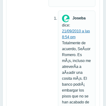
Joseba
dice:
21/09/2010 a las
8:54 pm
Totalmente de
acuerdo, SeÃ±or
Romero. Es
mÃ¡s, incluso me
atreverÃ­a a
aÃ±adir una
cosita mÃ¡s. El
banco podrÃ¡
embargar los
pisos que no se
han acabado de