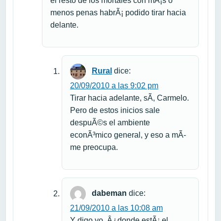
el resto de los mortales con mÃ¡s o
menos penas habrÃ¡ podido tirar hacia
delante.
Rural
dice:
20/09/2010 a las 9:02 pm
Tirar hacia adelante, sÃ­, Carmelo.
Pero de estos inicios sale
despuÃ©s el ambiente
econÃ³mico general, y eso a mÃ­
me preocupa.
dabeman
dice:
21/09/2010 a las 10:08 am
Y digo yo, Â¿donde estÃ¡ el