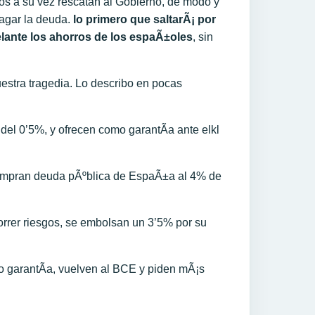
cos a su vez rescatan al Gobierno, de modo y
agar la deuda.
lo primero que saltarÃ¡ por
elante los ahorros de los espaÃ±oles
, sin
uestra tragedia. Lo describo en pocas
del 0’5%, y ofrecen como garantÃ­a ante elkl
compran deuda pÃºblica de EspaÃ±a al 4% de
correr riesgos, se embolsan un 3’5% por su
 garantÃ­a, vuelven al BCE y piden mÃ¡s