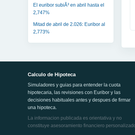
El euribor subiÃ³ en abril hasta el
2,747%
Mitad de abril de 2.026: Euribor al
2,773%
Calculo de Hipoteca
Simuladores y guias para entender la cuota
hipotecaria, las revisiones con Euribor y las
decisiones habituales antes y despues de firmar
una hipoteca.
La informacion publicada es orientativa y no
constituye asesoramiento financiero personalizad