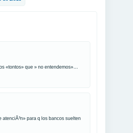
 los «tontos» que » no entendemos»…
e atenciÃ³n» para q los bancos suelten