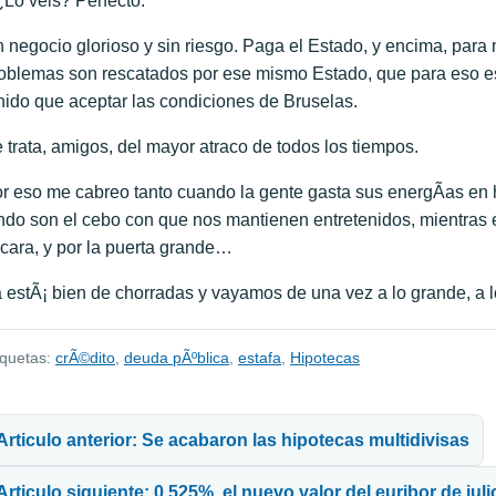
Lo veis? Perfecto.
 negocio glorioso y sin riesgo. Paga el Estado, y encima, par
oblemas son rescatados por ese mismo Estado, que para eso es
nido que aceptar las condiciones de Bruselas.
 trata, amigos, del mayor atraco de todos los tiempos.
r eso me cabreo tanto cuando la gente gasta sus energÃ­as en h
ndo son el cebo con que nos mantienen entretenidos, mientras el 
 cara, y por la puerta grande…
 estÃ¡ bien de chorradas y vayamos de una vez a lo grande, a
iquetas:
crÃ©dito
,
deuda pÃºblica
,
estafa
,
Hipotecas
avegación de entradas
Articulo anterior: Se acabaron las hipotecas multidivisas
Articulo siguiente: 0,525%, el nuevo valor del euribor de juli