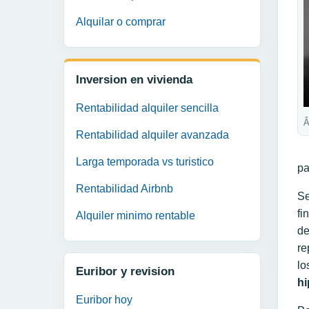
Alquilar o comprar
Inversion en vivienda
Rentabilidad alquiler sencilla
Â
Rentabilidad alquiler avanzada
Larga temporada vs turistico
pa
Rentabilidad Airbnb
Se
fi
Alquiler minimo rentable
de
re
lo
Euribor y revision
hi
Euribor hoy