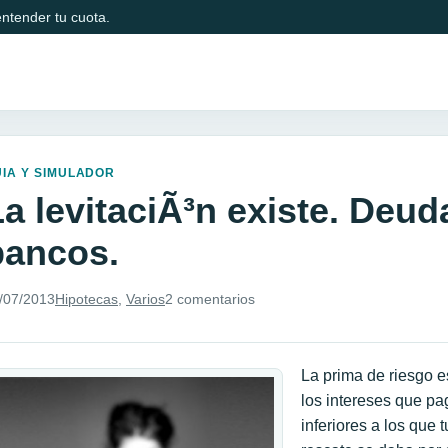
ntender tu cuota.
IA Y SIMULADOR
a levitaciÃ³n existe. Deud
bancos.
/07/2013
Hipotecas
,
Varios
2 comentarios
La prima de riesgo e
los intereses que pa
inferiores a los que