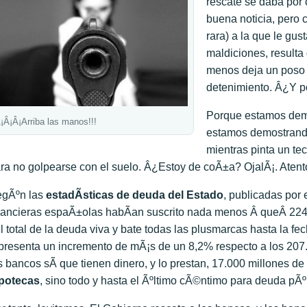
rescate se daba por 
buena noticia, pero 
rara) a la que le gus
maldiciones, resulta 
menos deja un poso 
detenimiento. Â¿Y 
Porque estamos dem
¡Â¡Â¡Arriba las manos!!!
estamos demostrando
mientras pinta un te
ra no golpearse con el suelo. Â¿Estoy de coÃ±a? OjalÃ¡. Atento
gÃºn las
estadÃ­sticas de deuda del Estado
, publicadas por
nancieras espaÃ±olas habÃ­an suscrito nada menos Â queÂ 224
l total de la deuda viva y bate todas las plusmarcas hasta la fech
presenta un incremento de mÃ¡s de un 8,2% respecto a los 207.
s bancos sÃ­ que tienen dinero, y lo prestan, 17.000 millones d
potecas
, sino todo y hasta el Ãºltimo cÃ©ntimo para deuda pÃº