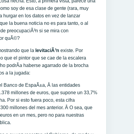
cosa hecha. Esto, a primera vista, parece una
como soy de esa clase de gente (rara, muy
ta hurgar en los datos en vez de lanzar
que la buena noticia no es para tanto, o al
de preocupaciÃ³n si se mira con
por quÃ©?
ostrando que la
levitaciÃ³n
existe. Por
 que el pintor que se cae de la escalera
cho podrÃ­a haberse agarrado de la brocha
s a la jugada:
 el Banco de EspaÃ±a, Â las entidades
.378 millones de euros, que supone un 33,7%
a. Por si esto fuera poco, esta cifra
300 millones del mes anterior. Â O sea, que
e euros en un mes, pero no para nuestras
blica.