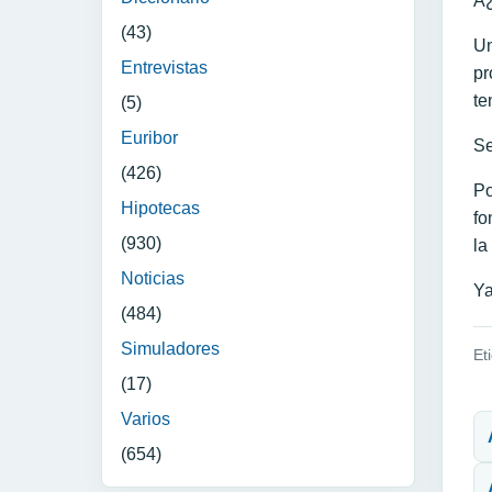
Â¿
(43)
Un
Entrevistas
pr
te
(5)
Euribor
Se
(426)
Po
Hipotecas
fo
(930)
la
Noticias
Ya
(484)
Simuladores
Et
(17)
N
Varios
(654)