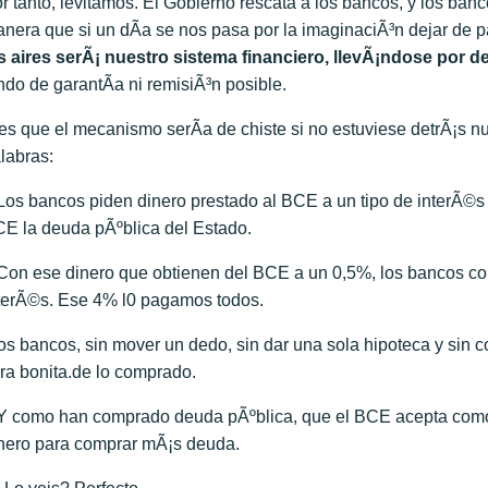
r tanto, levitamos. El Gobierno rescata a los bancos, y los ban
nera que si un dÃ­a se nos pasa por la imaginaciÃ³n dejar de p
s aires serÃ¡ nuestro sistema financiero, llevÃ¡ndose por d
ndo de garantÃ­a ni remisiÃ³n posible.
es que el mecanismo serÃ­a de chiste si no estuviese detrÃ¡s n
labras:
Los bancos piden dinero prestado al BCE a un tipo de interÃ©s 
E la deuda pÃºblica del Estado.
Con ese dinero que obtienen del BCE a un 0,5%, los bancos 
terÃ©s. Ese 4% l0 pagamos todos.
os bancos, sin mover un dedo, sin dar una sola hipoteca y sin 
ra bonita.de lo comprado.
Y como han comprado deuda pÃºblica, que el BCE acepta como
nero para comprar mÃ¡s deuda.