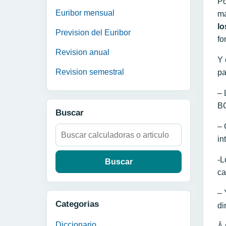
Po
Euribor mensual
ma
lo
Prevision del Euribor
fo
Revision anual
Y 
Revision semestral
pa
– 
BC
Buscar
– 
Buscar:
in
-L
ca
– 
Categorias
di
Diccionario