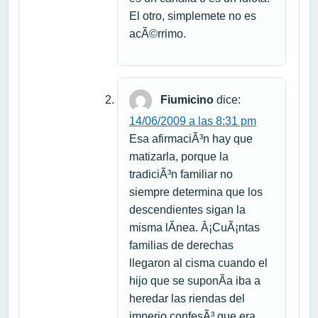
El otro, simplemete no es
acÃ©rrimo.
Fiumicino
dice:
14/06/2009 a las 8:31 pm
Esa afirmaciÃ³n hay que
matizarla, porque la
tradiciÃ³n familiar no
siempre determina que los
descendientes sigan la
misma lÃ­nea. Â¡CuÃ¡ntas
familias de derechas
llegaron al cisma cuando el
hijo que se suponÃ­a iba a
heredar las riendas del
imperio confesÃ³ que era