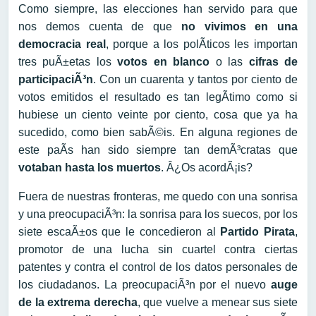
Como siempre, las elecciones han servido para que
nos demos cuenta de que
no vivimos en una
democracia real
, porque a los polÃ­ticos les importan
tres puÃ±etas los
votos en blanco
o las
cifras de
participaciÃ³n
. Con un cuarenta y tantos por ciento de
votos emitidos el resultado es tan legÃ­timo como si
hubiese un ciento veinte por ciento, cosa que ya ha
sucedido, como bien sabÃ©is. En alguna regiones de
este paÃ­s han sido siempre tan demÃ³cratas que
votaban hasta los muertos
. Â¿Os acordÃ¡is?
Fuera de nuestras fronteras, me quedo con una sonrisa
y una preocupaciÃ³n: la sonrisa para los suecos, por los
siete escaÃ±os que le concedieron al
Partido Pirata
,
promotor de una lucha sin cuartel contra ciertas
patentes y contra el control de los datos personales de
los ciudadanos. La preocupaciÃ³n por el nuevo
auge
de la extrema derecha
, que vuelve a menear sus siete