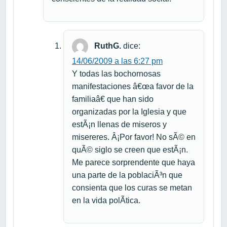
RuthG.
dice:
14/06/2009 a las 6:27 pm
Y todas las bochornosas
manifestaciones â€œa favor de la
familiaâ€ que han sido
organizadas por la Iglesia y que
estÃ¡n llenas de miseros y
misereres. Â¡Por favor! No sÃ© en
quÃ© siglo se creen que estÃ¡n.
Me parece sorprendente que haya
una parte de la poblaciÃ³n que
consienta que los curas se metan
en la vida polÃ­tica.