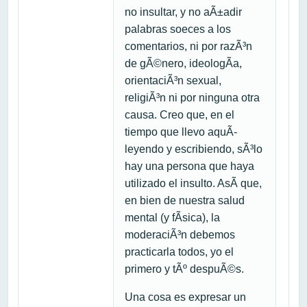
no insultar, y no aÃ±adir
palabras soeces a los
comentarios, ni por razÃ³n
de gÃ©nero, ideologÃ­a,
orientaciÃ³n sexual,
religiÃ³n ni por ninguna otra
causa. Creo que, en el
tiempo que llevo aquÃ­
leyendo y escribiendo, sÃ³lo
hay una persona que haya
utilizado el insulto. AsÃ­ que,
en bien de nuestra salud
mental (y fÃ­sica), la
moderaciÃ³n debemos
practicarla todos, yo el
primero y tÃº despuÃ©s.
Una cosa es expresar un