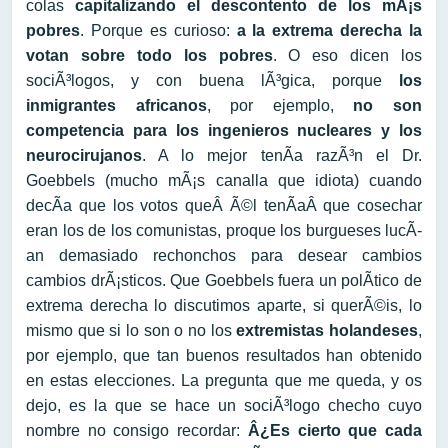
colas
capitalizando el descontento de los mÃ¡s
pobres
. Porque es curioso:
a la extrema derecha la
votan sobre todo los pobres
. O eso dicen los
sociÃ³logos, y con buena lÃ³gica, porque
los
inmigrantes africanos
, por ejemplo,
no son
competencia para los ingenieros nucleares y los
neurocirujanos
. A lo mejor tenÃ­a razÃ³n el Dr.
Goebbels (mucho mÃ¡s canalla que idiota) cuando
decÃ­a que los votos queÂ Ã©l tenÃ­aÂ que cosechar
eran los de los comunistas, proque los burgueses lucÃ­
an demasiado rechonchos para desear cambios
cambios drÃ¡sticos. Que Goebbels fuera un polÃ­tico de
extrema derecha lo discutimos aparte, si querÃ©is, lo
mismo que si lo son o no los
extremistas holandeses
,
por ejemplo, que tan buenos resultados han obtenido
en estas elecciones. La pregunta que me queda, y os
dejo, es la que se hace un sociÃ³logo checho cuyo
nombre no consigo recordar:
Â¿Es cierto que cada