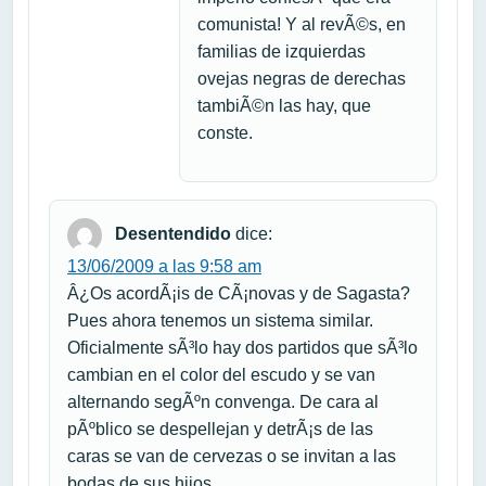
comunista! Y al revÃ©s, en
familias de izquierdas
ovejas negras de derechas
tambiÃ©n las hay, que
conste.
Desentendido
dice:
13/06/2009 a las 9:58 am
Â¿Os acordÃ¡is de CÃ¡novas y de Sagasta?
Pues ahora tenemos un sistema similar.
Oficialmente sÃ³lo hay dos partidos que sÃ³lo
cambian en el color del escudo y se van
alternando segÃºn convenga. De cara al
pÃºblico se despellejan y detrÃ¡s de las
caras se van de cervezas o se invitan a las
bodas de sus hijos.