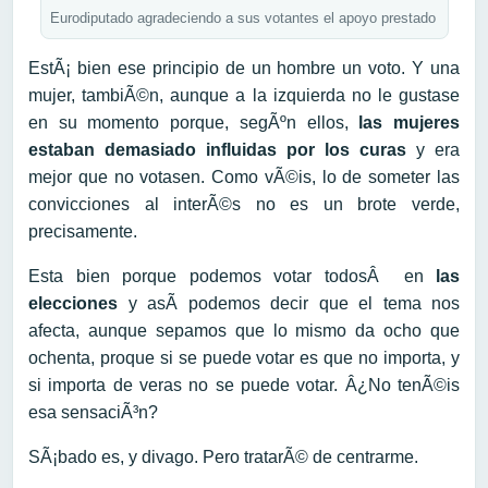
Eurodiputado agradeciendo a sus votantes el apoyo prestado
EstÃ¡ bien ese principio de un hombre un voto. Y una
mujer, tambiÃ©n, aunque a la izquierda no le gustase
en su momento porque, segÃºn ellos,
las mujeres
estaban demasiado influidas por los curas
y era
mejor que no votasen. Como vÃ©is, lo de someter las
convicciones al interÃ©s no es un brote verde,
precisamente.
Esta bien porque podemos votar todosÂ en
las
elecciones
y asÃ­ podemos decir que el tema nos
afecta, aunque sepamos que lo mismo da ocho que
ochenta, proque si se puede votar es que no importa, y
si importa de veras no se puede votar. Â¿No tenÃ©is
esa sensaciÃ³n?
SÃ¡bado es, y divago. Pero tratarÃ© de centrarme.