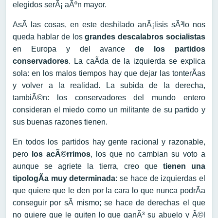
elegidos serÃ¡ aÃºn mayor.
AsÃ­ las cosas, en este deshilado anÃ¡lisis sÃ³lo nos
queda hablar de los
grandes descalabros socialistas
en Europa y del avance
de los partidos
conservadores
. La caÃ­da de la izquierda se explica
sola: en los malos tiempos hay que dejar las tonterÃ­as
y volver a la realidad. La subida de la derecha,
tambiÃ©n: los conservadores del mundo entero
consideran el miedo como un militante de su partido y
sus buenas razones tienen.
En todos los partidos hay gente racional y razonable,
pero
los acÃ©rrimos
, los que no cambian su voto a
aunque se agriete la tierra, creo que
tienen una
tipologÃ­a muy determinada
: se hace de izquierdas el
que quiere que le den por la cara lo que nunca podrÃ­a
conseguir por sÃ­ mismo; se hace de derechas el que
no quiere que le quiten lo que ganÃ³ su abuelo y Ã©l