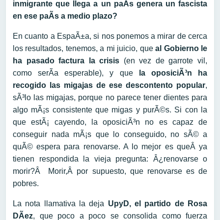
inmigrante que llega a un paÃ­s genera un fascista
en ese paÃ­s a medio plazo?
En cuanto a EspaÃ±a, si nos ponemos a mirar de cerca
los resultados, tenemos, a mi juicio, que
al Gobierno le
ha pasado factura la crisis
(en vez de garrote vil,
como serÃ­a esperable), y que
la oposiciÃ³n ha
recogido las migajas de ese descontento popular
,
sÃ³lo las migajas, porque no parece tener dientes para
algo mÃ¡s consistente que migas y purÃ©s. Si con la
que estÃ¡ cayendo, la oposiciÃ³n no es capaz de
conseguir nada mÃ¡s que lo conseguido, no sÃ© a
quÃ© espera para renovarse. A lo mejor es queÂ ya
tienen respondida la vieja pregunta: Â¿renovarse o
morir?Â Morir,Â por supuesto, que renovarse es de
pobres.
La nota llamativa la deja
UpyD, el partido de Rosa
DÃ­ez
, que poco a poco se consolida como fuerza