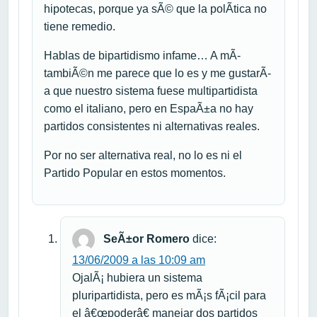
hipotecas, porque ya sÃ© que la polÃ­tica no
tiene remedio.
Hablas de bipartidismo infame… A mÃ­
tambiÃ©n me parece que lo es y me gustarÃ­
a que nuestro sistema fuese multipartidista
como el italiano, pero en EspaÃ±a no hay
partidos consistentes ni alternativas reales.
Por no ser alternativa real, no lo es ni el
Partido Popular en estos momentos.
SeÃ±or Romero
dice:
13/06/2009 a las 10:09 am
OjalÃ¡ hubiera un sistema
pluripartidista, pero es mÃ¡s fÃ¡cil para
el â€œpoderâ€ manejar dos partidos