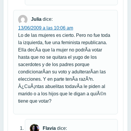
Julia
dice:
13/06/2009 a las 10:06 am
Lo de las mujeres es cierto. Pero no fue toda
la izquierda, fue una feminista republicana.
Ella decÃ­a que la mujer no podrÃ­a votar
hasta que no se quitara el yugo de los
sacerdotes y de los padres porque
condicionarÃ­an su voto y adulterarÃ­an las
elecciones. Y en parte tenÃ­a razÃ³n.
Â¿CuÃ¡ntas abuelitas todavÃ­a le piden al
marido o a los hijos que le digan a quiÃ©n
tiene que votar?
Flavia
dice: