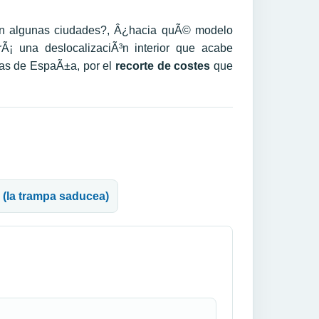
en algunas ciudades?, Â¿hacia quÃ© modelo
Ã¡ una deslocalizaciÃ³n interior que acabe
tas de EspaÃ±a, por el
recorte de costes
que
 (la trampa saducea)