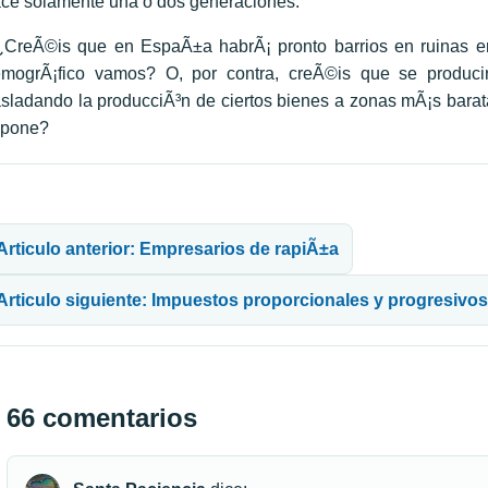
ce solamente una o dos generaciones.
CreÃ©is que en EspaÃ±a habrÃ¡ pronto barrios en ruinas 
mogrÃ¡fico vamos? O, por contra, creÃ©is que se producir
asladando la producciÃ³n de ciertos bienes a zonas mÃ¡s bara
upone?
avegación de entradas
Articulo anterior: Empresarios de rapiÃ±a
Articulo siguiente: Impuestos proporcionales y progresivos
66 comentarios