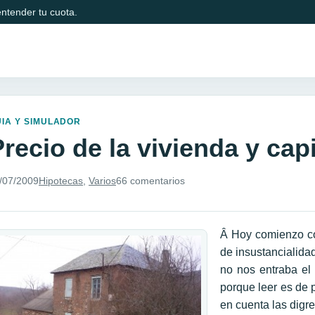
ntender tu cuota.
IA Y SIMULADOR
recio de la vivienda y cap
/07/2009
Hipotecas
,
Varios
66 comentarios
Â Hoy comienzo co
de insustancialida
no nos entraba el 
porque leer es de 
en cuenta las digr