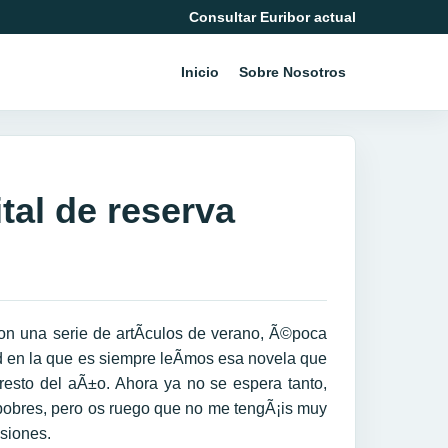
Consultar Euribor actual
Inicio
Sobre Nosotros
ital de reserva
n una serie de artÃ­culos de verano, Ã©poca
d en la que es siempre leÃ­mos esa novela que
resto del aÃ±o. Ahora ya no se espera tanto,
pobres, pero os ruego que no me tengÃ¡is muy
esiones.