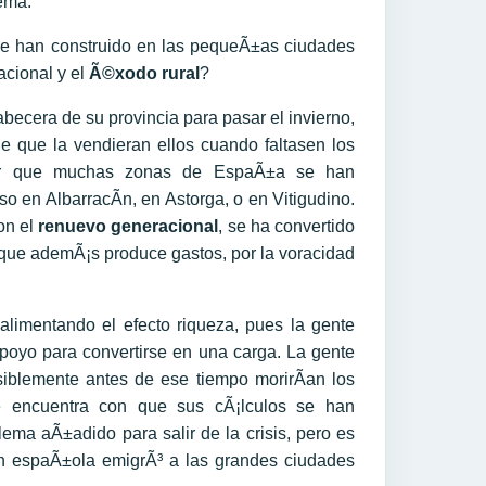
tema.
se han construido en las pequeÃ±as ciudades
cional y el
Ã©xodo rural
?
becera de su provincia para pasar el invierno,
de que la vendieran ellos cuando faltasen los
icar que muchas zonas de EspaÃ±a se han
 en AlbarracÃ­n, en Astorga, o en Vitigudino.
on el
renuevo generacional
, se ha convertido
o que ademÃ¡s produce gastos, por la voracidad
limentando el efecto riqueza, pues la gente
apoyo para convertirse en una carga. La gente
iblemente antes de ese tiempo morirÃ­an los
se encuentra con que sus cÃ¡lculos se han
ema aÃ±adido para salir de la crisis, pero es
³n espaÃ±ola emigrÃ³ a las grandes ciudades