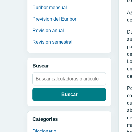
co
Euribor mensual
Â¿
Prevision del Euribor
de
Revision anual
Du
au
Revision semestral
p
de
Lo
Buscar
e
Buscar:
de
Po
co
qu
ab
de
Categorias
mu
Diccionario