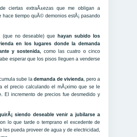
de ciertas extraÃ±ezas que me obligan a
e hace tiempo quÃ© demonios estÃ¡ pasando
l (que no deseable) que
hayan subido los
ivienda en los lugares donde la demanda
nte y sostenida,
como las cuatro o cinco
cabe esperar que los pisos lleguen a venderse
acumula sube la
demanda de vivienda
, pero a
a el precio calculando el mÃ¡ximo que se le
e. El incremento de precios fue desmedido y
uirÃ¡ siendo deseable venir a jubilarse a
 con lo que tarde o temprano el excedente de
 les pueda proveer de agua y de electricidad,