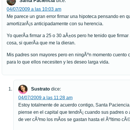
Santa Paciencia
dice:
04/07/2009 a las 10:03 am
Me parece un gran error firmar una hipoteca pensando en qu
amortizarÃ¡s anticipadamente con su herencia.
Yo querÃ­a firmar a 25 o 30 aÃ±os pero he tenido que firmar
cosa, si querÃ­a que me la dieran.
Mis padres son mayores pero en ningÃºn momento cuento c
para lo que ellos necesiten y les deseo larga vida.
Sustrato
dice:
04/07/2009 a las 11:28 am
Estoy totalmente de acuerdo contigo, Santa Pacienci
piense en el capital que tendrÃ¡ cuando sus padres o
de ver cÃ³mo los mÃ­os se gastan hasta el Ãºltimo cÃ©