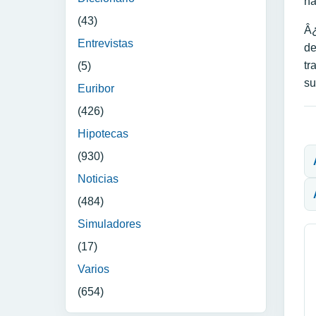
ha
(43)
Â¿
Entrevistas
de
tr
(5)
s
Euribor
(426)
Hipotecas
N
(930)
Noticias
(484)
Simuladores
(17)
Varios
(654)