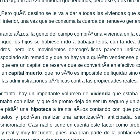
n la organizaciÃ³n territorial que tenemos, pero ese ya es otro 
Pero quÃ© destino se le va a dar a todas las viviendas que 
l interior, una vez que se consuma la cuerda del renuevo genera
rante aÃ±os, la gente del campo comprÃ³ una vivienda en la ca
nque los hijos se hubiesen ido a trabajar lejos, con la idea 
adres, pero los movimientos demogrÃ¡ficos parecen ind
spoblado sin remedio y que no hay ya a quiÃ©n vender ese piso
 que era un capital de reserva que se convertirÃ­a en efectivo c
n un
capital muerto
, que no sÃ³lo es imposible de liquidar sin
 las administraciones pÃºblicas contra las propiedades reales.
r tanto, hay un importante volumen de
vivienda
que estaba a
ntaba con ellas, y que de pronto deja de ser un seguro y un 
e pidiÃ³ una
hipoteca
a treinta aÃ±os contando con que pos
uelos y podrÃ­an realizar una amortizaciÃ³n anticipada, 
smoronado. Casi nadie tiene en cuenta este factor como probl
y real y muy frecuente, pues una gran parte de la poblaciÃ