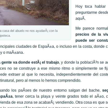
Hoy toca hablar 
preguntarme desd
aquÃ­.
Me parece norma
a casa del abuelo no nos ayudarÃ¡ con la
precios de la v
ipoteca.
puede ser consta
incipales ciudades de EspaÃ±a, o incluso en la costa, donde 
y o maÃ±ana.
 gente va donde estÃ¡ el trabajo
, y donde la poblaciÃ³n se 
ces no se construye a ese mismo ritmo o simplemente se fij
ede extraer al que lo necesita, independientemente del cost
tinatural, pero al menos lo hemos comprendido.
ando los paÃ­ses de nuestro entorno salgan del bache,
seg
spaÃ±a
, tener cerca la playa y veinte grados todo el aÃ±o,
vienda de esa zona se acabarÃ¡ vendiendo. Otra cosa es que se