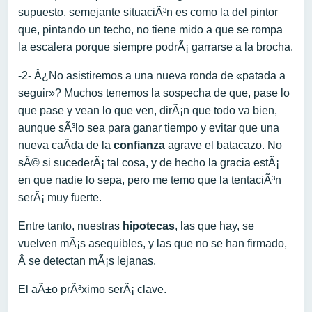
supuesto, semejante situaciÃ³n es como la del pintor
que, pintando un techo, no tiene mido a que se rompa
la escalera porque siempre podrÃ¡ garrarse a la brocha.
-2- Â¿No asistiremos a una nueva ronda de «patada a
seguir»? Muchos tenemos la sospecha de que, pase lo
que pase y vean lo que ven, dirÃ¡n que todo va bien,
aunque sÃ³lo sea para ganar tiempo y evitar que una
nueva caÃ­da de la
confianza
agrave el batacazo. No
sÃ© si sucederÃ¡ tal cosa, y de hecho la gracia estÃ¡
en que nadie lo sepa, pero me temo que la tentaciÃ³n
serÃ¡ muy fuerte.
Entre tanto, nuestras
hipotecas
, las que hay, se
vuelven mÃ¡s asequibles, y las que no se han firmado,
Â se detectan mÃ¡s lejanas.
El aÃ±o prÃ³ximo serÃ¡ clave.