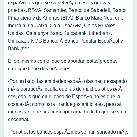
espaÃ±oles que se someterÃ¡n a estas nuevas
pruebas. BBVA, Santander, Banco de Sabadell, Banco
Financiero y de Ahorros (BFA), Banco Mare Nostrum,
Ibercaja, La Caixa, Caja EspaÃ±a, Cajas Rurales
Unidas, Catalunya Banc, Kutxabank, Liberbank,
Unicaja, y NCG Banco, Â Banco Popular EspaÃ±ol y
Bankinter.
El optimismo con el que se abordan estas pruebas,
creo que tiene dos orÃ­genes:
-Por un lado, las entidades espaÃ±olas han destapado
mÃ¡s porquerÃ­a oculta que las de muchos otros paÃ­
ses, con lo que en el caso de EspaÃ±a no es que la
cosa estÃ¡ como para tirar fuegos artificiales, pero al
menos se tiene una idea aproximada de lo que se va a
encontrar.
-Por otro, los bancos espaÃ±oles se han saneado mÃ¡s