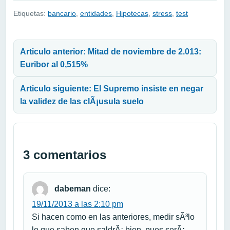
Etiquetas:
bancario
,
entidades
,
Hipotecas
,
stress
,
test
Navegación de entradas
Articulo anterior: Mitad de noviembre de 2.013:
Euribor al 0,515%
Articulo siguiente: El Supremo insiste en negar
la validez de las clÃ¡usula suelo
3 comentarios
dabeman
dice:
19/11/2013 a las 2:10 pm
Si hacen como en las anteriores, medir sÃ³lo
lo que saben que saldrÃ¡ bien, pues serÃ¡