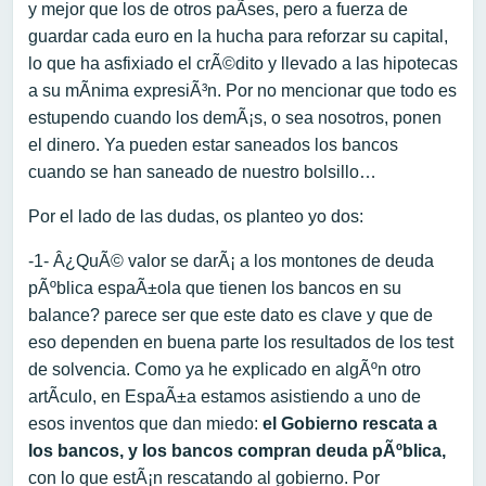
y mejor que los de otros paÃ­ses, pero a fuerza de
guardar cada euro en la hucha para reforzar su capital,
lo que ha asfixiado el crÃ©dito y llevado a las hipotecas
a su mÃ­nima expresiÃ³n. Por no mencionar que todo es
estupendo cuando los demÃ¡s, o sea nosotros, ponen
el dinero. Ya pueden estar saneados los bancos
cuando se han saneado de nuestro bolsillo…
Por el lado de las dudas, os planteo yo dos:
-1- Â¿QuÃ© valor se darÃ¡ a los montones de deuda
pÃºblica espaÃ±ola que tienen los bancos en su
balance? parece ser que este dato es clave y que de
eso dependen en buena parte los resultados de los test
de solvencia. Como ya he explicado en algÃºn otro
artÃ­culo, en EspaÃ±a estamos asistiendo a uno de
esos inventos que dan miedo:
el Gobierno rescata a
los bancos, y los bancos compran deuda pÃºblica,
con lo que estÃ¡n rescatando al gobierno. Por