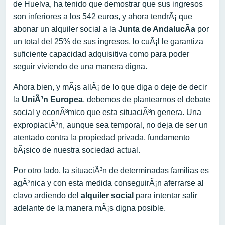
de Huelva, ha tenido que demostrar que sus ingresos
son inferiores a los 542 euros, y ahora tendrÃ¡ que
abonar un alquiler social a la
Junta de AndalucÃ­a
por
un total del 25% de sus ingresos, lo cuÃ¡l le garantiza
suficiente capacidad adquisitiva como para poder
seguir viviendo de una manera digna.
Ahora bien, y mÃ¡s allÃ¡ de lo que diga o deje de decir
la
UniÃ³n Europea
, debemos de plantearnos el debate
social y econÃ³mico que esta situaciÃ³n genera. Una
expropiaciÃ³n, aunque sea temporal, no deja de ser un
atentado contra la propiedad privada, fundamento
bÃ¡sico de nuestra sociedad actual.
Por otro lado, la situaciÃ³n de determinadas familias es
agÃ³nica y con esta medida conseguirÃ¡n aferrarse al
clavo ardiendo del
alquiler social
para intentar salir
adelante de la manera mÃ¡s digna posible.