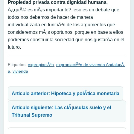
Propiedad privada contra dignidad humana
,
Â¿quÃ© es mÃ¡s importante?, eso es un debate que
todos nos debemos de hacer de manera
individualizada en funciÃ³n de los argumentos que
consideremos mÃ¡s oportunos, porque en base a ellos
podremos construir la sociedad que nos gustarÃ­a en el
futuro.
Etiquetas:
expropiaciÃ³n
,
expropiaciÃ³n de vivienda AndalucÃ­
a
,
vivienda
Navegación de entradas
Articulo anterior: Hipoteca y polÃ­tica monetaria
Articulo siguiente: Las clÃ¡usulas suelo y el
Tribunal Supremo