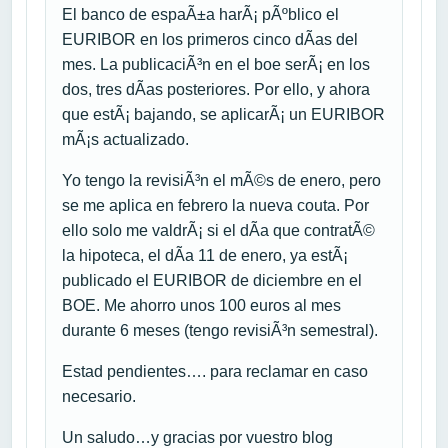
El banco de espaÃ±a harÃ¡ pÃºblico el
EURIBOR en los primeros cinco dÃ­as del
mes. La publicaciÃ³n en el boe serÃ¡ en los
dos, tres dÃ­as posteriores. Por ello, y ahora
que estÃ¡ bajando, se aplicarÃ¡ un EURIBOR
mÃ¡s actualizado.
Yo tengo la revisiÃ³n el mÃ©s de enero, pero
se me aplica en febrero la nueva couta. Por
ello solo me valdrÃ¡ si el dÃ­a que contratÃ©
la hipoteca, el dÃ­a 11 de enero, ya estÃ¡
publicado el EURIBOR de diciembre en el
BOE. Me ahorro unos 100 euros al mes
durante 6 meses (tengo revisiÃ³n semestral).
Estad pendientes…. para reclamar en caso
necesario.
Un saludo…y gracias por vuestro blog