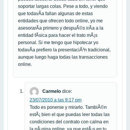
soportar largas colas. Pese a todo, y viendo
que todavÃ­a fallan algunas de estas
entidades que ofrecen todo online, yo me
asesorarÃ­a primero y despuÃ©s irÃ­a a la
entidad fÃ­sica para hacer el trato mÃ¡s
personal. Si me tengo que hipotecar yo
todavÃ­a prefiero la presentaciÃ³n tradicional,
aunque luego haga todas las transacciones
online.
Carmelo
dice:
23/07/2010 a las 9:17 pm
Todo es ponerse y mirarlo. TambiÃ©n
estÃ¡ bien el que puedas leer todas las
condiciones del contrato con calma en
la pÃ¡gina online, ya que estÃ¡s en tu