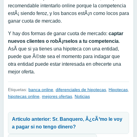
recomendable intentarlo online porque la competencia
estÃ¡ siendo feroz, y los bancos estÃ¡n como locos para
ganar cuota de mercado.
Y hay dos formas de ganar cuota de mercado:
captar
nuevos clientes o robÃ¡rselos a tu competencia
.
AsÃ­ que si ya tienes una hipoteca con una entidad,
puede que Ã©ste sea el momento para indagar que
otra entidad puede estar interesada en ofrecerte una
mejor oferta.
Etiquetas:
banca online
,
diferenciales de hipotecas
,
Hipotecas
,
hipotecas online
,
mejores ofertas
,
Noticias
Navegación de entradas
Articulo anterior: Sr. Banquero, Â¿cÃ³mo le voy
a pagar si no tengo dinero?