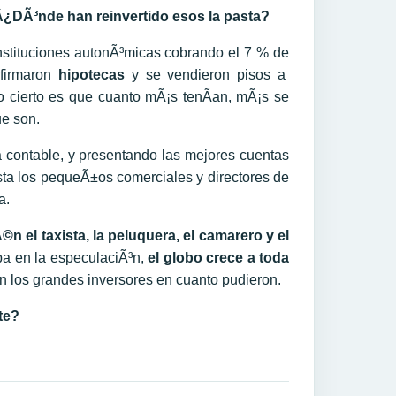
Â¿DÃ³nde han reinvertido esos la pasta?
 instituciones autonÃ³micas cobrando el 7 % de
firmaron
hipotecas
y se vendieron pisos a
 cierto es que cuanto mÃ¡s tenÃ­an, mÃ¡s se
e son.
 contable, y presentando las mejores cuentas
hasta los pequeÃ±os comerciales y directores de
a.
©n el taxista, la peluquera, el camarero y el
pa en la especulaciÃ³n,
el globo crece a toda
n los grandes inversores en cuanto pudieron.
te?