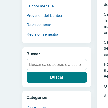
de
Euribor mensual
Se
Prevision del Euribor
Tr
Revision anual
ma
en
Revision semestral
Se
de
Buscar
su
Buscar:
Po
du
ve
O 
Â
Categorias
Diccionario