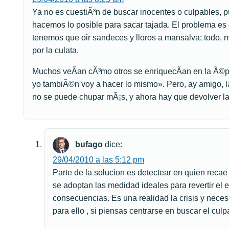
Ya no es cuestiÃ³n de buscar inocentes o culpables, pu
hacemos lo posible para sacar tajada. El problema es
tenemos que oir sandeces y lloros a mansalva; todo, m
por la culata.
Muchos veÃ­an cÃ³mo otros se enriquecÃ­an en la Ã©p
yo tambiÃ©n voy a hacer lo mismo». Pero, ay amigo, la
no se puede chupar mÃ¡s, y ahora hay que devolver l
bufago
dice:
29/04/2010 a las 5:12 pm
Parte de la solucion es detectear en quien recae l
se adoptan las medidad ideales para revertir el e
consecuencias. Es una realidad la crisis y nec
para ello , si piensas centrarse en buscar el cul