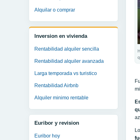
Alquilar o comprar
Inversion en vivienda
Rentabilidad alquiler sencilla
H
q
Rentabilidad alquiler avanzada
Larga temporada vs turistico
Fu
Rentabilidad Airbnb
mi
Alquiler minimo rentable
Es
qu
az
Euribor y revision
Lo
Euribor hoy
fu