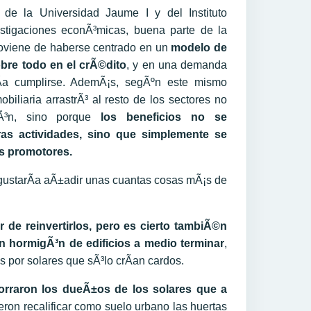
de la Universidad Jaume I y del Instituto
estigaciones econÃ³micas, buena parte de la
proviene de haberse centrado en un
modelo de
bre todo en el crÃ©dito
, y en una demanda
Ã­a cumplirse. AdemÃ¡s, segÃºn este mismo
mobiliaria arrastrÃ³ al resto de los sectores no
Ã³n, sino porque
los beneficios no se
tras actividades, sino que simplemente se
os promotores.
gustarÃ­a aÃ±adir unas cuantas cosas mÃ¡s de
r de reinvertirlos, pero es cierto tambiÃ©n
 hormigÃ³n de edificios a medio terminar
,
s por solares que sÃ³lo crÃ­an cardos.
orraron los dueÃ±os de los solares que a
eron recalificar como suelo urbano las huertas