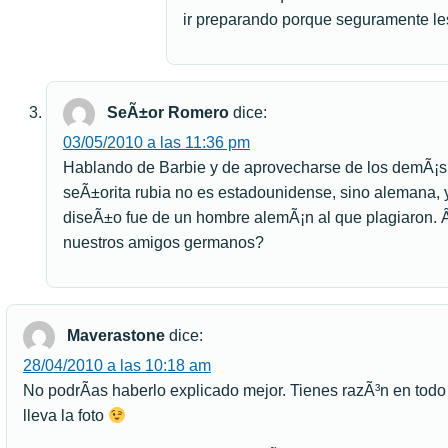
ir preparando porque seguramente les
SeÃ±or Romero
dice:
03/05/2010 a las 11:36 pm
Hablando de Barbie y de aprovecharse de los demÃ¡s,
seÃ±orita rubia no es estadounidense, sino alemana, y 
diseÃ±o fue de un hombre alemÃ¡n al que plagiaron. 
nuestros amigos germanos?
Maverastone
dice:
28/04/2010 a las 10:18 am
No podrÃ­as haberlo explicado mejor. Tienes razÃ³n en todo
lleva la foto