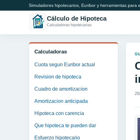
Simuladores hipotecarios, Euribor y herramientas para e
Cálculo de Hipoteca
Calculadoras hipotecarias
Calculadoras
GU
C
Cuota segun Euribor actual
i
Revision de hipoteca
Cuadro de amortizacion
28
Amortizacion anticipada
Hipoteca con carencia
Que hipoteca te pueden dar
Esfuerzo hipotecario