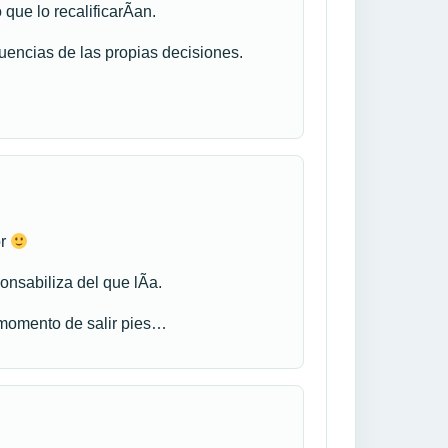
que lo recalificarÃ­an.
encias de las propias decisiones.
or
nsabiliza del que lÃ­a.
l momento de salir pies…