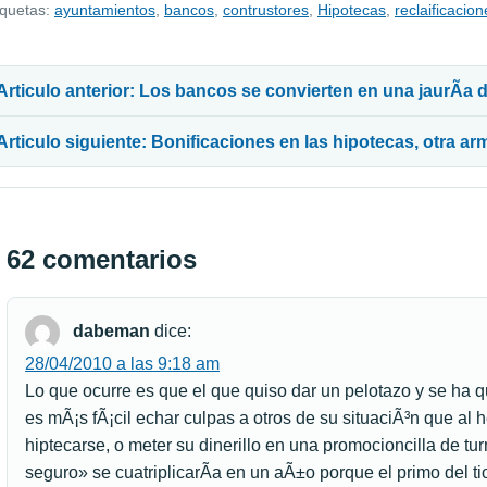
iquetas:
ayuntamientos
,
bancos
,
contrustores
,
Hipotecas
,
reclaificacion
avegación de entradas
Articulo anterior: Los bancos se convierten en una jaurÃ­a
Articulo siguiente: Bonificaciones en las hipotecas, otra ar
62 comentarios
dabeman
dice:
28/04/2010 a las 9:18 am
Lo que ocurre es que el que quiso dar un pelotazo y se ha 
es mÃ¡s fÃ¡cil echar culpas a otros de su situaciÃ³n que al
hiptecarse, o meter su dinerillo en una promocioncilla de t
seguro» se cuatriplicarÃ­a en un aÃ±o porque el primo del ti