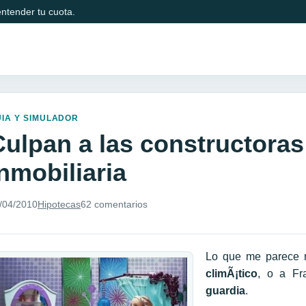
ntender tu cuota.
IA Y SIMULADOR
ulpan a las constructoras 
nmobiliaria
/04/2010
Hipotecas
62 comentarios
Lo que me parece r
climÃ¡tico
, o a Fr
guardia
.