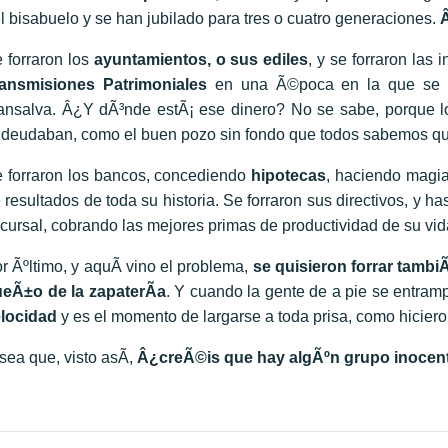
l bisabuelo y se han jubilado para tres o cuatro generaciones.
 forraron los
ayuntamientos, o sus ediles
, y se forraron las
ansmisiones Patrimoniales
en una Ã©poca en la que se 
nsalva. Â¿Y dÃ³nde estÃ¡ ese dinero? No se sabe, porque lo
deudaban, como el buen pozo sin fondo que todos sabemos qu
 forraron los bancos, concediendo
hipotecas
, haciendo magia
 resultados de toda su historia. Se forraron sus directivos, y 
cursal, cobrando las mejores primas de productividad de su vid
r Ãºltimo, y aquÃ­ vino el problema,
se quisieron forrar tambiÃ
eÃ±o de la zapaterÃ­a
. Y cuando la gente de a pie se entram
locidad
y es el momento de largarse a toda prisa, como hiciero
sea que, visto asÃ­,
Â¿creÃ©is que hay algÃºn grupo inocen