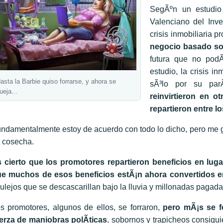
SegÃºn un estudio 
Valenciano del Inv
crisis inmobiliaria 
negocio basado so
futura que no pod
estudio, la crisis in
asta la Barbie quiso forrarse, y ahora se
sÃ³lo por su par
ueja...
reinvirtieron en o
repartieron entre l
ndamentalmente estoy de acuerdo con todo lo dicho, pero me 
 cosecha.
 cierto que los promotores repartieron beneficios en luga
e muchos de esos beneficios estÃ¡n ahora convertidos en
ulejos que se descascarillan bajo la lluvia y millonadas pagada
s promotores, algunos de ellos, se forraron,
pero mÃ¡s se f
erza de maniobras polÃ­ticas
, sobornos y trapicheos consigui