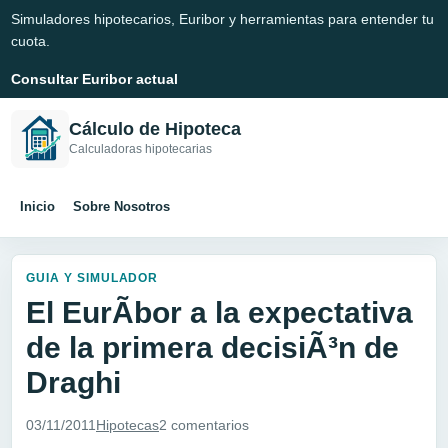
Simuladores hipotecarios, Euribor y herramientas para entender tu
cuota.
Consultar Euribor actual
Cálculo de Hipoteca
Calculadoras hipotecarias
Inicio
Sobre Nosotros
GUIA Y SIMULADOR
El EurÃ­bor a la expectativa
de la primera decisiÃ³n de
Draghi
03/11/2011
Hipotecas
2 comentarios