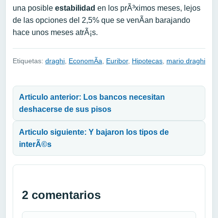
una posible
estabilidad
en los prÃ³ximos meses, lejos
de las opciones del 2,5% que se venÃ­an barajando
hace unos meses atrÃ¡s.
Etiquetas:
draghi
,
EconomÃ­a
,
Euribor
,
Hipotecas
,
mario draghi
Navegación de entradas
Articulo anterior: Los bancos necesitan
deshacerse de sus pisos
Articulo siguiente: Y bajaron los tipos de
interÃ©s
2 comentarios