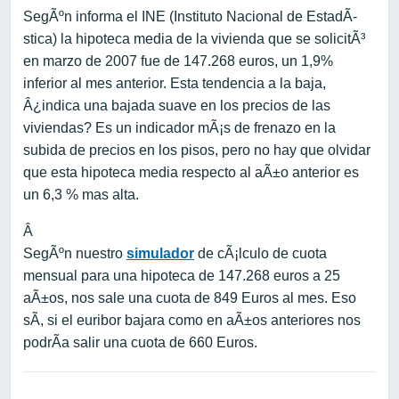
SegÃºn informa el INE (Instituto Nacional de EstadÃ­
stica) la hipoteca media de la vivienda que se solicitÃ³
en marzo de 2007 fue de 147.268 euros, un 1,9%
inferior al mes anterior. Esta tendencia a la baja,
Â¿indica una bajada suave en los precios de las
viviendas? Es un indicador mÃ¡s de frenazo en la
subida de precios en los pisos, pero no hay que olvidar
que esta hipoteca media respecto al aÃ±o anterior es
un 6,3 % mas alta.
Â
SegÃºn nuestro
simulador
de cÃ¡lculo de cuota
mensual para una hipoteca de 147.268 euros a 25
aÃ±os, nos sale una cuota de 849 Euros al mes. Eso
sÃ­, si el euribor bajara como en aÃ±os anteriores nos
podrÃ­a salir una cuota de 660 Euros.