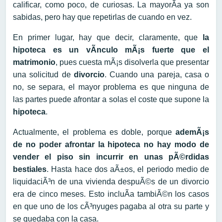
calificar, como poco, de curiosas. La mayorÃ­a ya son
sabidas, pero hay que repetirlas de cuando en vez.
En primer lugar, hay que decir, claramente, que
la
hipoteca es un vÃ­nculo mÃ¡s fuerte que el
matrimonio
, pues cuesta mÃ¡s disolverla que presentar
una solicitud de
divorcio
. Cuando una pareja, casa o
no, se separa, el mayor problema es que ninguna de
las partes puede afrontar a solas el coste que supone la
hipoteca
.
Actualmente, el problema es doble, porque
ademÃ¡s
de no poder afrontar la hipoteca no hay modo de
vender el piso sin incurrir en unas pÃ©rdidas
bestiales
. Hasta hace dos aÃ±os, el periodo medio de
liquidaciÃ³n de una vivienda despuÃ©s de un divorcio
era de cinco meses. Esto incluÃ­a tambiÃ©n los casos
en que uno de los cÃ³nyuges pagaba al otra su parte y
se quedaba con la casa.