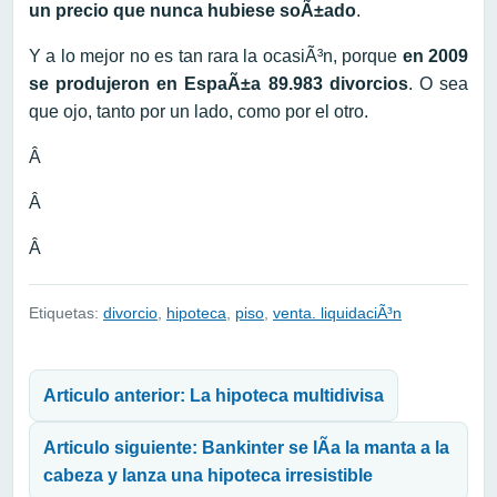
un precio que nunca hubiese soÃ±ado
.
Y a lo mejor no es tan rara la ocasiÃ³n, porque
en 2009
se produjeron en EspaÃ±a 89.983 divorcios
. O sea
que ojo, tanto por un lado, como por el otro.
Â
Â
Â
Etiquetas:
divorcio
,
hipoteca
,
piso
,
venta. liquidaciÃ³n
Navegación de entradas
Articulo anterior: La hipoteca multidivisa
Articulo siguiente: Bankinter se lÃ­a la manta a la
cabeza y lanza una hipoteca irresistible