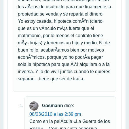
los aÃ±os de usufructo para que finalmente la
propiedad se venda y se reparta el dinero
Yo estoy casada, hipoteca comÃºn (cierto
que es un vÃ­nculo mÃ¡s fuerte que el
matrimonio, por lo menos el contrato tiene
mÃ¡s hojas) y tenemos un hijo y medio. Ni de
buen rollo, acabarÃ­amos bien por motivos
econÃ³micos, porque yo no podrÃ­a pagar
sola la hipoteca para que Ã©l alquilara o a la
inversa. Y lo de vivir juntos cuando te quieres
separar… tiene que ser de traca.
Gasmann
dice:
08/03/2010 a las 2:39 pm
Como en la pelÃ­cula «La Guerra de los
Rose»… Con una cinta adhesiva