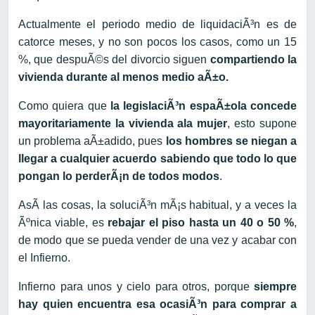
Actualmente el periodo medio de liquidaciÃ³n es de
catorce meses, y no son pocos los casos, como un 15
%, que despuÃ©s del divorcio siguen
compartiendo la
vivienda durante al menos medio aÃ±o.
Como quiera que
la legislaciÃ³n espaÃ±ola concede
mayoritariamente la vivienda ala mujer
, esto supone
un problema aÃ±adido, pues
los hombres se niegan a
llegar a cualquier acuerdo sabiendo que todo lo que
pongan lo perderÃ¡n de todos modos
.
AsÃ­ las cosas, la soluciÃ³n mÃ¡s habitual, y a veces la
Ãºnica viable, es
rebajar el piso hasta un 40 o 50 %
,
de modo que se pueda vender de una vez y acabar con
el Infierno.
Infierno para unos y cielo para otros, porque
siempre
hay quien encuentra esa ocasiÃ³n para comprar a