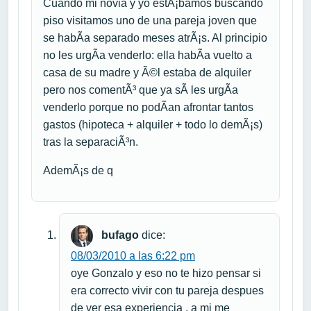
Cuando mi novia y yo estÃ¡bamos buscando
piso visitamos uno de una pareja joven que
se habÃ­a separado meses atrÃ¡s. Al principio
no les urgÃ­a venderlo: ella habÃ­a vuelto a
casa de su madre y Ã©l estaba de alquiler
pero nos comentÃ³ que ya sÃ­ les urgÃ­a
venderlo porque no podÃ­an afrontar tantos
gastos (hipoteca + alquiler + todo lo demÃ¡s)
tras la separaciÃ³n.
AdemÃ¡s de q
bufago
dice:
08/03/2010 a las 6:22 pm
oye Gonzalo y eso no te hizo pensar si
era correcto vivir con tu pareja despues
de ver esa experiencia , a mi me