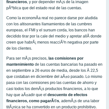
financieros
, y por depender mÃ¡s de la imagen
pÃºblica que del estado real de las cuentas.
Como la economÃ­a real no parece darse por aludida
con los altisonantes llamamientos de las cumbres
europeas, el FMI y el sursum corda, los bancos han
decidido tirar por la cale del medio y apretar allÃ­ donde
creen que habrÃ¡ menos reacciÃ³n negativa por parte
de los clientes.
Para ser mÃ¡s precisos,
las comisiones por
mantenimiento
de las cuentas bancarias ha pasado en
en septiembre a 26 euros de media, desde los Â 22,5
que costaban en diciembre del aÃ±o pasado. Lo mismo
pasa con las comisiones pro las cuentas de ahorro y
casi todos los demÃ¡s productos financieros, a lo que
hay que aÃ±adir que el
descuento de efectos
financieros, como pagarÃ©s
, ademÃ¡s de una labor
titÃ¡nica se ha convertido en un producto prohibitivo.