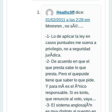
Heathcliff
dice:
01/02/2011 a las 2:28 pm
Mmmmm , no sÃ©….
-1- Lo de aplicar la ley en
casos puntuales me suena a
privilegio, no a seguridad
jurÃ­dica.
-2- De acuerdo en que el
que presta sabe lo que
presta. Pero el quepuide
tiene que saber lo que pide.
Y para mÃ­ es el Ãºnico
responsable. Si es tonto,
que renuncie al voto, vaya…
-3- El sistema anglosajÃ³n
es muy distinto al nuestro en