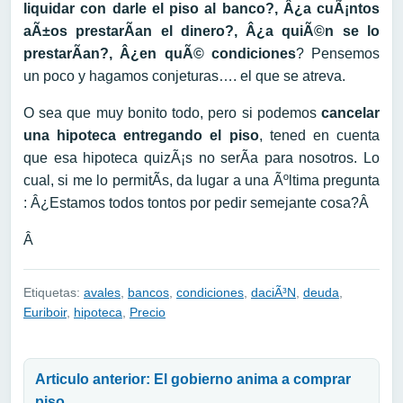
liquidar con darle el piso al banco?, Â¿a cuÃ¡ntos
aÃ±os prestarÃ­an el dinero?, Â¿a quiÃ©n se lo
prestarÃ­an?, Â¿en quÃ© condiciones
? Pensemos
un poco y hagamos conjeturas…. el que se atreva.
O sea que muy bonito todo, pero si podemos
cancelar
una hipoteca entregando el piso
, tened en cuenta
que esa hipoteca quizÃ¡s no serÃ­a para nosotros. Lo
cual, si me lo permitÃ­s, da lugar a una Ãºltima pregunta
: Â¿Estamos todos tontos por pedir semejante cosa?Â
Â
Etiquetas:
avales
,
bancos
,
condiciones
,
daciÃ³N
,
deuda
,
Euriboir
,
hipoteca
,
Precio
Navegación de entradas
Articulo anterior: El gobierno anima a comprar
piso