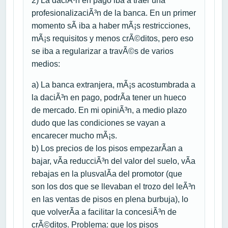
2) La daciÃ³n en pago iba a traer una
profesionalizaciÃ³n de la banca. En un primer
momento sÃ­ iba a haber mÃ¡s restricciones,
mÃ¡s requisitos y menos crÃ©ditos, pero eso
se iba a regularizar a travÃ©s de varios
medios:
a) La banca extranjera, mÃ¡s acostumbrada a
la daciÃ³n en pago, podrÃ­a tener un hueco
de mercado. En mi opiniÃ³n, a medio plazo
dudo que las condiciones se vayan a
encarecer mucho mÃ¡s.
b) Los precios de los pisos empezarÃ­an a
bajar, vÃ­a reducciÃ³n del valor del suelo, vÃ­a
rebajas en la plusvalÃ­a del promotor (que
son los dos que se llevaban el trozo del leÃ³n
en las ventas de pisos en plena burbuja), lo
que volverÃ­a a facilitar la concesiÃ³n de
crÃ©ditos. Problema: que los pisos