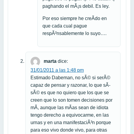
paghando el mÃ¡s debil. Es ley.
Por eso siempre he creÃ­do en
que cada cual pague
respÃ²nsablemente lo suyo….
marta
dice:
31/01/2011 a las 1:48 pm
Estimado Dabeman, no sÃ© si serÃ©
capaz de pensar y razonar, lo que sÃ­
sÃ© es que no quiero que los que se
creen que lo son tomen decisiones por
mÃ­, aunque las mÃ­as sean de idiota
tengo derecho a equivocarme, en las
urnas y en una manifestaciÃ³n porque
para eso vivo donde vivo, para otras