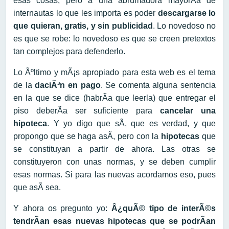
esas cosas, pero a una abrumadora mayorÃ­a de
internautas lo que les importa es poder
descargarse lo
que quieran, gratis, y sin publicidad
. Lo novedoso no
es que se robe: lo novedoso es que se creen pretextos
tan complejos para defenderlo.
Lo Ãºltimo y mÃ¡s apropiado para esta web es el tema
de la
daciÃ³n en pago
. Se comenta alguna sentencia
en la que se dice (habrÃ­a que leerla) que entregar el
piso deberÃ­a ser suficiente para
cancelar una
hipoteca
. Y yo digo que sÃ­, que es verdad, y que
propongo que se haga asÃ­, pero con la
hipotecas
que
se constituyan a partir de ahora. Las otras se
constituyeron con unas normas, y se deben cumplir
esas normas. Si para las nuevas acordamos eso, pues
que asÃ­ sea.
Y ahora os pregunto yo:
Â¿quÃ© tipo de interÃ©s
tendrÃ­an esas nuevas hipotecas que se podrÃ­an