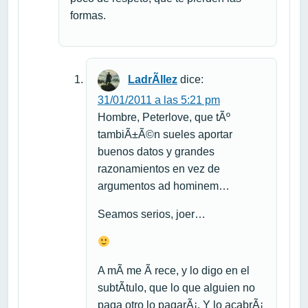
formas.
LadrÃ­llez
dice:
31/01/2011 a las 5:21 pm
Hombre, Peterlove, que tÃº
tambiÃ±Ã©n sueles aportar
buenos datos y grandes
razonamientos en vez de
argumentos ad hominem…
Seamos serios, joer…
A mÃ­ me Ã rece, y lo digo en el
subtÃ­tulo, que lo que alguien no
paga otro lo pagarÃ¡. Y lo acabrÃ¡