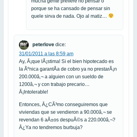
mucha gente prefiere no pensar o
porque se ha cansado de pensar sin
quele sirva de nada. Ojo al matiz…
peterlove
dice:
31/01/2011 a las 8:59 am
Ay, Â¡que lÃ¡stima! Si el bien hipotecado es
la Ãºnica garantÃ­a de cobro ya no prestarÃ¡n
200.000â‚¬ a alguien con un sueldo de
1200â‚¬ y con trabajo precario…
Â¡Intolerable!
Entonces, Â¿CÃ³mo conseguiremos que
viviendas que se vendieron a 90.000â‚¬ se
revendan 6 aÃ±os despuÃ©s a 220.000â‚¬?
Â¿Ya no tendremos burbuja?