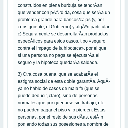
construidos en plena burbuja se tendrÃ­an
que vender con pÃ©rdida, cosa que serÃ­a un
problema grande para bancos/cajas (y, por
consiguiente, el Gobierno) y algÃºn particular.
c) Seguramente se desarrollarÃ­an productos
especÃ­ficos para estos casos, tipo «seguro
contra el impago de la hipoteca», por el que
si una persona no paga se ejecutarÃ­a el
seguro y la hipoteca quedarÃ­a saldada.
3) Otra cosa buena, que se acabarÃ­a el
estigma social de esta doble garantÃ­a. AquÃ­
ya no hablo de casos de mala fe (que se
puede deducir, claro), sino de personas
normales que por quedarse sin trabajo, etc.
no pueden pagar el piso y lo pierden. Estas
personas, por el resto de sus dÃ­as, estÃ¡n
poniendo todas sus posesiones a nombre de