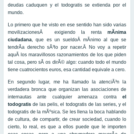
deudas caduquen y el todogratis se extienda por el
mundo.
Lo primero que he visto en ese sentido han sido varias
movilizacionesÂ exigiendo la renta
mÃ­nima
ciudadana
, que es un sueldoÂ mÃ­nimo al que se
tendrÃ­a derecho sÃ³lo por nacer.Â No voy a repetir
aquÃ­ los maravillosos razonamientos de los que piden
tal cosa, pero sÃ­ os dirÃ© algo: cuando todo el mundo
tiene cuatrocientos euros, esa cantidad equivale a cero.
En segundo lugar, me ha llamado la atenciÃ³n la
verdadera bronca que organizan las asociaciones de
internautas ante cualquier amenaza contra
el
todogratis
de las pelis, el todogratis de las series, y el
todogratis de la mÃºsica. Se les llena la boca hablando
de cultura, de compartir, de crear sociedad, cuando lo
cierto, lo real, es que a ellos puede que le importen