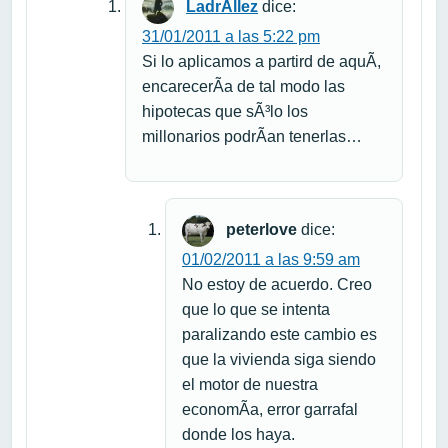
LadrÃ­llez
dice:
31/01/2011 a las 5:22 pm
Si lo aplicamos a partird de aquÃ­,
encarecerÃ­a de tal modo las
hipotecas que sÃ³lo los
millonarios podrÃ­an tenerlas…
peterlove
dice:
01/02/2011 a las 9:59 am
No estoy de acuerdo. Creo
que lo que se intenta
paralizando este cambio es
que la vivienda siga siendo
el motor de nuestra
economÃ­a, error garrafal
donde los haya.