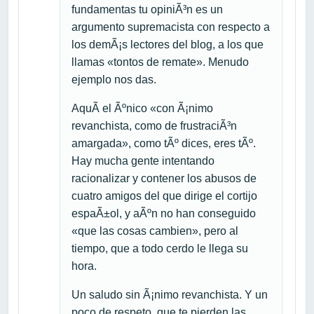
fundamentas tu opiniÃ³n es un
argumento supremacista con respecto a
los demÃ¡s lectores del blog, a los que
llamas «tontos de remate». Menudo
ejemplo nos das.
AquÃ­ el Ãºnico «con Ã¡nimo
revanchista, como de frustraciÃ³n
amargada», como tÃº dices, eres tÃº.
Hay mucha gente intentando
racionalizar y contener los abusos de
cuatro amigos del que dirige el cortijo
espaÃ±ol, y aÃºn no han conseguido
«que las cosas cambien», pero al
tiempo, que a todo cerdo le llega su
hora.
Un saludo sin Ã¡nimo revanchista. Y un
poco de respeto, que te pierden las