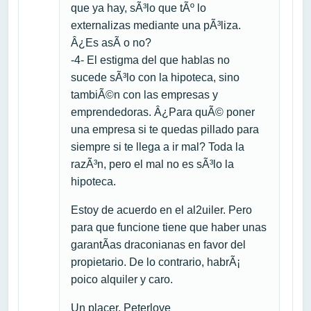
que ya hay, sÃ³lo que tÃº lo
externalizas mediante una pÃ³liza.
Â¿Es asÃ­ o no?
-4- El estigma del que hablas no
sucede sÃ³lo con la hipoteca, sino
tambiÃ©n con las empresas y
emprendedoras. Â¿Para quÃ© poner
una empresa si te quedas pillado para
siempre si te llega a ir mal? Toda la
razÃ³n, pero el mal no es sÃ³lo la
hipoteca.
Estoy de acuerdo en el al2uiler. Pero
para que funcione tiene que haber unas
garantÃ­as draconianas en favor del
propietario. De lo contrario, habrÃ¡
poico alquiler y caro.
Un placer, Peterlove