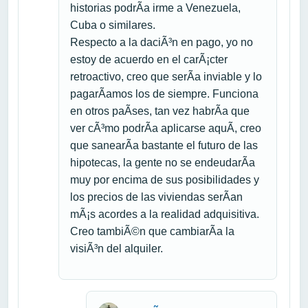
historias podrÃ­a irme a Venezuela,
Cuba o similares.
Respecto a la daciÃ³n en pago, yo no
estoy de acuerdo en el carÃ¡cter
retroactivo, creo que serÃ­a inviable y lo
pagarÃ­amos los de siempre. Funciona
en otros paÃ­ses, tan vez habrÃ­a que
ver cÃ³mo podrÃ­a aplicarse aquÃ­, creo
que sanearÃ­a bastante el futuro de las
hipotecas, la gente no se endeudarÃ­a
muy por encima de sus posibilidades y
los precios de las viviendas serÃ­an
mÃ¡s acordes a la realidad adquisitiva.
Creo tambiÃ©n que cambiarÃ­a la
visiÃ³n del alquiler.