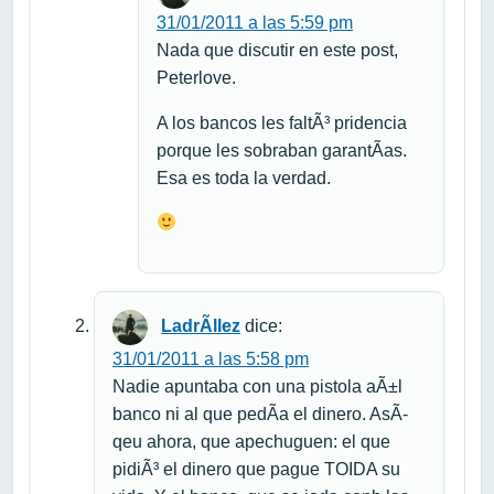
31/01/2011 a las 5:59 pm
Nada que discutir en este post,
Peterlove.
A los bancos les faltÃ³ pridencia
porque les sobraban garantÃ­as.
Esa es toda la verdad.
LadrÃ­llez
dice:
31/01/2011 a las 5:58 pm
Nadie apuntaba con una pistola aÃ±l
banco ni al que pedÃ­a el dinero. AsÃ­
qeu ahora, que apechuguen: el que
pidiÃ³ el dinero que pague TOIDA su