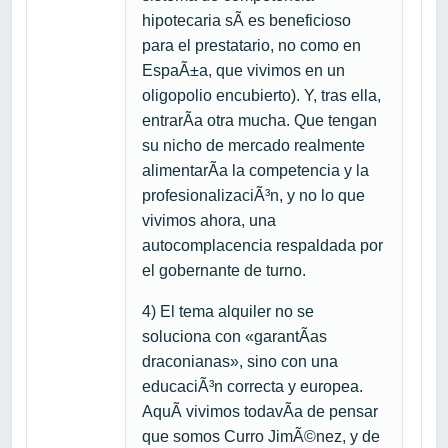
hipotecaria sÃ­ es beneficioso
para el prestatario, no como en
EspaÃ±a, que vivimos en un
oligopolio encubierto). Y, tras ella,
entrarÃ­a otra mucha. Que tengan
su nicho de mercado realmente
alimentarÃ­a la competencia y la
profesionalizaciÃ³n, y no lo que
vivimos ahora, una
autocomplacencia respaldada por
el gobernante de turno.
4) El tema alquiler no se
soluciona con «garantÃ­as
draconianas», sino con una
educaciÃ³n correcta y europea.
AquÃ­ vivimos todavÃ­a de pensar
que somos Curro JimÃ©nez, y de