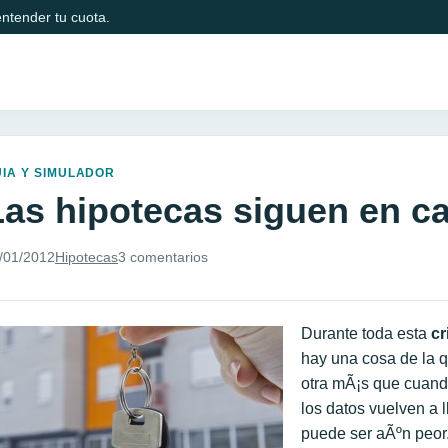
ntender tu cuota.
IA Y SIMULADOR
Las hipotecas siguen en ca
/01/2012
Hipotecas
3 comentarios
Durante toda esta
cr
hay una cosa de la 
otra mÃ¡s que cuand
los datos vuelven a 
puede ser aÃºn peor