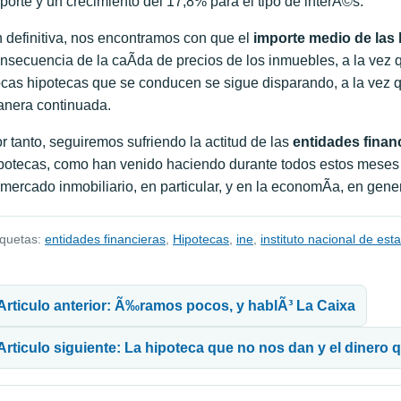
porte y un crecimiento del 17,8% para el tipo de interÃ©s.
 definitiva, nos encontramos con que el
importe medio de las
nsecuencia de la caÃ­da de precios de los inmuebles, a la vez 
cas hipotecas que se conducen se sigue disparando, a la vez
nera continuada.
r tanto, seguiremos sufriendo la actitud de las
entidades finan
potecas, como han venido haciendo durante todos estos meses d
 mercado inmobiliario, en particular, y en la economÃ­a, en gener
iquetas:
entidades financieras
,
Hipotecas
,
ine
,
instituto nacional de esta
avegación de entradas
Articulo anterior: Ã‰ramos pocos, y hablÃ³ La Caixa
Articulo siguiente: La hipoteca que no nos dan y el dinero