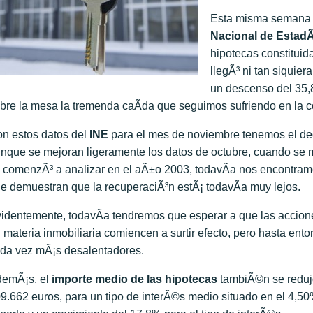
Esta misma semana 
Nacional de EstadÃ­
hipotecas constitui
llegÃ³ ni tan siquie
un descenso del 35,
bre la mesa la tremenda caÃ­da que seguimos sufriendo en la c
n estos datos del
INE
para el mes de noviembre tenemos el de
nque se mejoran ligeramente los datos de octubre, cuando se ma
 comenzÃ³ a analizar en el aÃ±o 2003, todavÃ­a nos encontramo
e demuestran que la recuperaciÃ³n estÃ¡ todavÃ­a muy lejos.
identemente, todavÃ­a tendremos que esperar a que las accion
 materia inmobiliaria comiencen a surtir efecto, pero hasta e
da vez mÃ¡s desalentadores.
emÃ¡s, el
importe medio de las hipotecas
tambiÃ©n se redujo
9.662 euros, para un tipo de interÃ©s medio situado en el 4,5