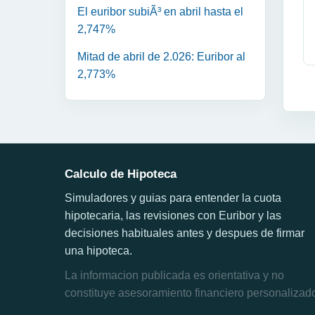
El euribor subiÃ³ en abril hasta el
2,747%
Mitad de abril de 2.026: Euribor al
2,773%
Calculo de Hipoteca
Simuladores y guias para entender la cuota
hipotecaria, las revisiones con Euribor y las
decisiones habituales antes y despues de firmar
una hipoteca.
La informacion publicada es orientativa y no
constituye asesoramiento financiero personalizad