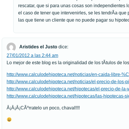
rescatar, que si para unas cosas son independientes lo
el caso de tener que intervenirles, se les tendrÃ­a qu
las que tiene un cliente que no puede pagar su hipote
Aristides el Justo
dice:
27/01/2012 a las 2:44 am
Lo mejor de este blog es la originalidad de los tÃ­tulos de los
http://www.calculodehipoteca.net/noticias/en-caida-libre-
http://www.calculodehipoteca.net/noticias/el-precio-de-los-p
http://www.calculodehipoteca.net/hipotecas/el-precio-de-la-v
http://www.calculodehipoteca.net/hipotecas/las-hipotecas-si
Â¡Â¡Â¡CÃºrratelo un poco, chaval!!!!