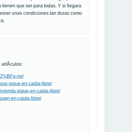
 tienen que ser para todas. Y si llegara
e poner unas condiciones tan duras como
ca.
 artÃ­culos:
%C2%BFo-no/
isos-sigue-en-caida-libre/
ivienda-sigue-en-caida-libre/
guen-en-caida-libre/