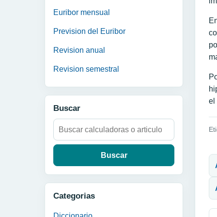
im
Euribor mensual
En
Prevision del Euribor
co
po
Revision anual
ma
Revision semestral
Po
hi
el
Buscar
Buscar:
Et
N
Categorias
Diccionario