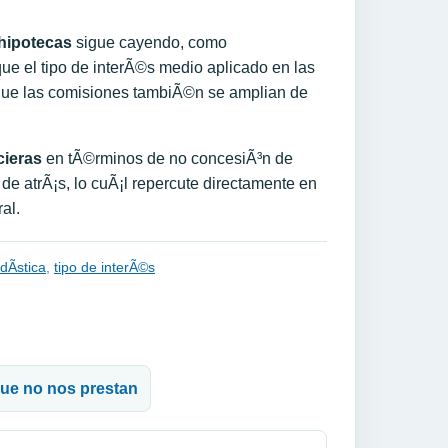
 hipotecas
sigue cayendo, como
que el tipo de interÃ©s medio aplicado en las
 que las comisiones tambiÃ©n se amplian de
cieras
en tÃ©rminos de no concesiÃ³n de
e atrÃ¡s, lo cuÃ¡l repercute directamente en
al.
dÃ­stica
,
tipo de interÃ©s
 que no nos prestan