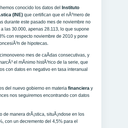
hemos conocido los datos del
Instituto
stica (INE)
que certifican que el nÃºmero de
das durante este pasado mes de noviembre no
ra a las 30.000, apenas 28.113, lo que supone
8% con respecto noviembre de 2010 y pone
oncesiÃ³n de hipotecas.
cimonoveno mes de caÃ­das consecutivas, y
rcÃ³ el mÃ­nimo histÃ³rico de la serie, que
s con datos en negativo en tasa interanual
es del nuevo gobierno en materia
financiera
y
ntonces nos seguiremos encontrando con datos
 de manera drÃ¡stica, situÃ¡ndose en los
0%, con un decremento del 4,5% para el