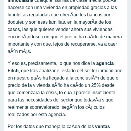
inmobiliaria
cualquier familia de clase media podÃ­a
hacerse con una vivienda en propiedad gracias a las
hipotecas regaladas que ofrecÃ­an los bancos por
doquier, y son esas familias, en la mayorÃ­a de los
casos, las que quieren vender ahora sus viviendas
encontrÃ¡ndose con que el precio ha caÃ­do de manera
importante y con que, lejos de recuperarse, va a caer
aÃºn mÃ¡s.
Y eso es, precisamente, lo que nos dice la
agencia
Fitch
, que tras analizar el estado del sector inmobiliario
en nuestro paÃ­s ha llegado a la conclusiÃ³n de que el
precio de la vivienda sÃ³lo ha caÃ­do un 25% desde
que comenzara la crisis, lo cuÃ¡l parece insuficiente
para las necesidades del sector que todavÃ­a sigue
realmente sobrevalorado, segÃºn los cÃ¡lculos
realizados por esta agencia.
Por los datos que maneja la caÃ­da de las
ventas