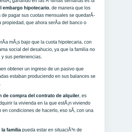
estÃ¡ ganando en las Ãºltimas semanas es la
el embargo hipotecario
, de manera que los
es de pagar sus cuotas mensuales se quedarÃ­
su propiedad, que ahora serÃ­a del banco o
rÃ­a mÃ¡s bajo que la cuota hipotecaria, con
rama social del desahucio, ya que la familia no
 y sus pertenencias.
en obtener un ingreso de un pasivo que
gadas estaban produciendo en sus balances se
.
n de compra del contrato de alquiler
, es
dquirir la vivienda en la que estÃ¡n viviendo
en condiciones de hacerlo, eso sÃ­, con una
e
la familia
pueda estar en situaciÃ³n de