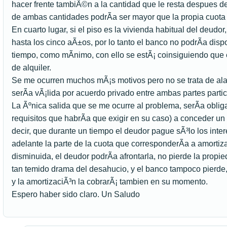
hacer frente tambiÃ©n a la cantidad que le resta despues de
de ambas cantidades podrÃ­a ser mayor que la propia cuota 
En cuarto lugar, si el piso es la vivienda habitual del deudor,
hasta los cinco aÃ±os, por lo tanto el banco no podrÃ­a dis
tiempo, como mÃ­nimo, con ello se estÃ¡ coinsiguiendo que 
de alquiler.
Se me ocurren muchos mÃ¡s motivos pero no se trata de alar
serÃ­a vÃ¡lida por acuerdo privado entre ambas partes parti
La Ãºnica salida que se me ocurre al problema, serÃ­a obligar
requisitos que habrÃ­a que exigir en su caso) a conceder un
decir, que durante un tiempo el deudor pague sÃ³lo los int
adelante la parte de la cuota que corresponderÃ­a a amortiza
disminuida, el deudor podrÃ­a afrontarla, no pierde la propie
tan temido drama del desahucio, y el banco tampoco pierde,
y la amortizaciÃ³n la cobrarÃ¡ tambien en su momento.
Espero haber sido claro. Un Saludo