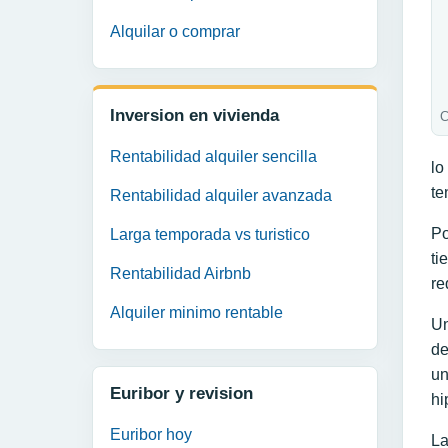
Alquilar o comprar
Inversion en vivienda
C
Rentabilidad alquiler sencilla
lo
te
Rentabilidad alquiler avanzada
Po
Larga temporada vs turistico
ti
Rentabilidad Airbnb
re
Alquiler minimo rentable
Un
de
un
Euribor y revision
hi
Euribor hoy
La