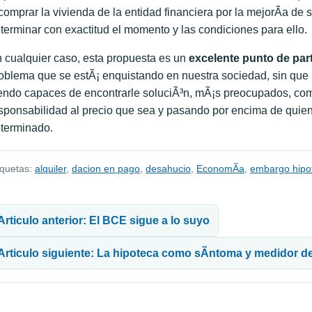
comprar la vivienda de la entidad financiera por la mejorÃ­a de
terminar con exactitud el momento y las condiciones para ello.
 cualquier caso, esta propuesta es un
excelente punto de par
oblema que se estÃ¡ enquistando en nuestra sociedad, sin que 
endo capaces de encontrarle soluciÃ³n, mÃ¡s preocupados, co
sponsabilidad al precio que sea y pasando por encima de qui
terminado.
iquetas:
alquiler
,
dacion en pago
,
desahucio
,
EconomÃ­a
,
embargo hipo
avegación de entradas
Articulo anterior: El BCE sigue a lo suyo
Articulo siguiente: La hipoteca como sÃ­ntoma y medidor de