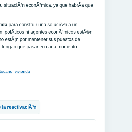
 su situaciÃ³n econÃ³mica, ya que habrÃ­a que
tida
para construir una soluciÃ³n a un
ni polÃ­ticos ni agentes econÃ³micos estÃ©n
mo estÃ¡n por mantener sus puestos de
en tengan que pasar en cada momento
tecario
,
vivienda
 la reactivaciÃ³n