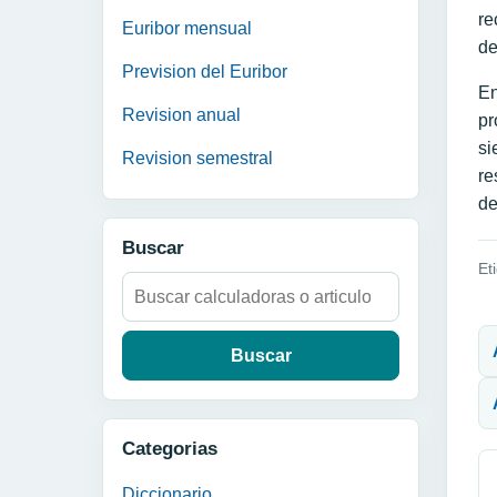
re
Euribor mensual
de
Prevision del Euribor
En
Revision anual
pr
si
Revision semestral
re
de
Buscar
Et
Buscar:
N
Categorias
Diccionario