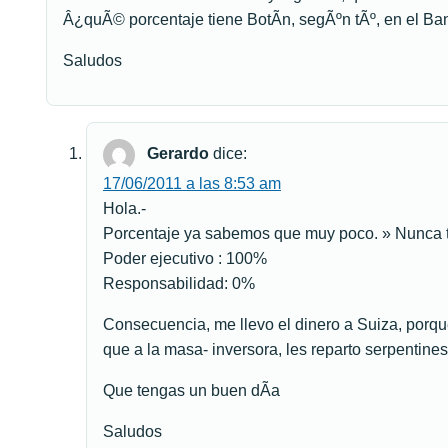
Â¿quÃ© porcentaje tiene BotÃ­n, segÃºn tÃº, en el B
Saludos
Gerardo
dice:
17/06/2011 a las 8:53 am
Hola.-
Porcentaje ya sabemos que muy poco. » Nunca t
Poder ejecutivo : 100%
Responsabilidad: 0%
Consecuencia, me llevo el dinero a Suiza, porqu
que a la masa- inversora, les reparto serpentine
Que tengas un buen dÃ­a
Saludos