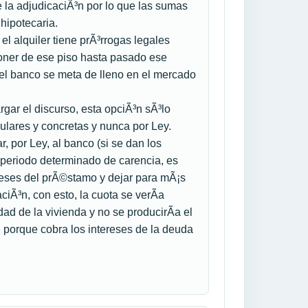
 la adjudicaciÃ³n por lo que las sumas
hipotecaria.
 el alquiler tiene prÃ³rrogas legales
poner de ese piso hasta pasado ese
el banco se meta de lleno en el mercado
gar el discurso, esta opciÃ³n sÃ³lo
culares y concretas y nunca por Ley.
, por Ley, al banco (si se dan los
 periodo determinado de carencia, es
ereses del prÃ©stamo y dejar para mÃ¡s
ciÃ³n, con esto, la cuota se verÃ­a
dad de la vivienda y no se producirÃ­a el
 porque cobra los intereses de la deuda