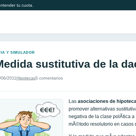
ntender tu cuota.
IA Y SIMULADOR
Medida sustitutiva de la d
/06/2011
Hipotecas
5 comentarios
Las
asociaciones de hipotec
promover alternativas sustituti
negativa de la clase polÃ­tica
mÃ©todo resolutorio en casos 