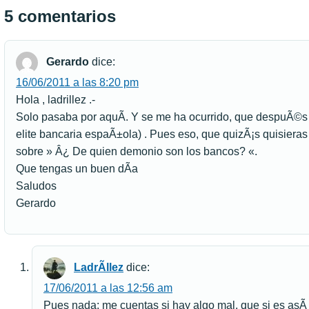
5 comentarios
Gerardo
dice:
16/06/2011 a las 8:20 pm
Hola , ladrillez .-
Solo pasaba por aquÃ­. Y se me ha ocurrido, que despuÃ©s de
elite bancaria espaÃ±ola) . Pues eso, que quizÃ¡s quisiera
sobre » Â¿ De quien demonio son los bancos? «.
Que tengas un buen dÃ­a
Saludos
Gerardo
LadrÃ­llez
dice:
17/06/2011 a las 12:56 am
Pues nada: me cuentas si hay algo mal, que si es asÃ