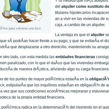
Y la medida que mÃ¡s adeptos 
del
alquiler como sustituto d
titulares hipotecarios incapac
an a vivir en las viviendas de 
caja, a cambio de un alquiler.
Ã³mo para volverse uno loco
La ventaja es que el
alquiler
se
 que sÃ­ podrÃ­an hacer frente a su pago, y que se evitarÃ­a el d
ndrÃ­a que desplazarse a otro domicilio, manteniendo su arraigo
r otro lado, con esta medida las
entidades financieras
consigu
enen paralizado, con lo que el daÃ±o que las viviendas embar
ducirÃ­a de manera drÃ¡stica, aliviando algo su carga financiera
o de los puntos de mayor polÃ©mica estarÃ­a en la
obligaciÃ³
cir, estipularÃ­a que los inquilinos estarÃ­an en obligaciÃ³n de a
a vez que sus condiciones econÃ³micas mejoraran y estuvieran 
poteca de la propia entidad financiera.
 polÃ©mica radica en la determinaciÃ³n del momento en el qu