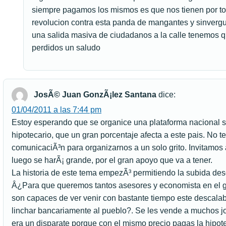
siempre pagamos los mismos es que nos tienen por to
revolucion contra esta panda de mangantes y sinver
una salida masiva de ciudadanos a la calle tenemos q
perdidos un saludo
JosÃ© Juan GonzÃ¡lez Santana
dice:
01/04/2011 a las 7:44 pm
Estoy esperando que se organice una plataforma nacional s
hipotecario, que un gran porcentaje afecta a este pais. No
comunicaciÃ³n para organizarnos a un solo grito. Invitamo
luego se harÃ¡ grande, por el gran apoyo que va a tener.
La historia de este tema empezÃ³ permitiendo la subida desc
Â¿Para que queremos tantos asesores y economista en el g
son capaces de ver venir con bastante tiempo este descala
linchar bancariamente al pueblo?. Se les vende a muchos jo
era un disparate porque con el mismo precio pagas la hipote