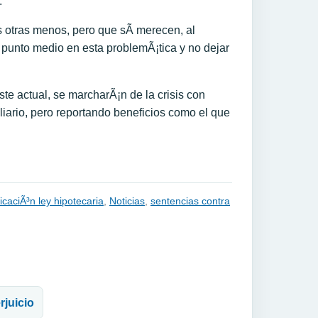
.
s otras menos, pero que sÃ­ merecen, al
 punto medio en esta problemÃ¡tica y no dejar
ste actual, se marcharÃ¡n de la crisis con
iario, pero reportando beneficios como el que
icaciÃ³n ley hipotecaria
,
Noticias
,
sentencias contra
rjuicio