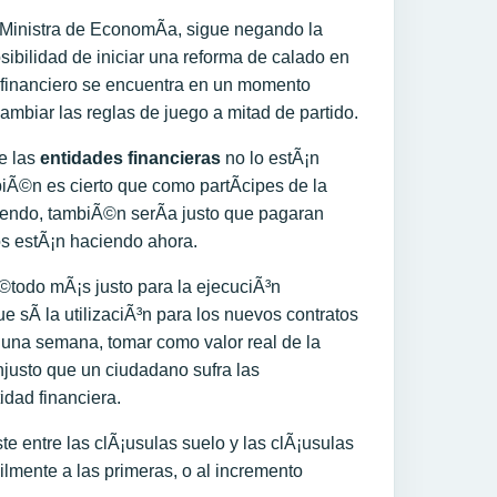
a Ministra de EconomÃ­a, sigue negando la
ibilidad de iniciar una reforma de calado en
r financiero se encuentra en un momento
biar las reglas de juego a mitad de partido.
e las
entidades financieras
no lo estÃ¡n
iÃ©n es cierto que como partÃ­cipes de la
viendo, tambiÃ©n serÃ­a justo que pagaran
os estÃ¡n haciendo ahora.
odo mÃ¡s justo para la ejecuciÃ³n
ue sÃ­ la utilizaciÃ³n para los nuevos contratos
 una semana, tomar como valor real de la
injusto que un ciudadano sufra las
idad financiera.
te entre las clÃ¡usulas suelo y las clÃ¡usulas
ilmente a las primeras, o al incremento