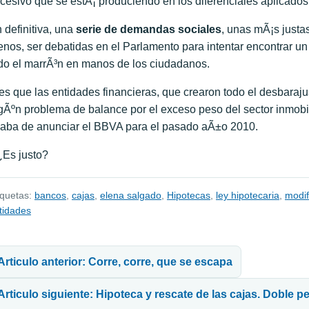
cesivo que se estÃ¡ produciendo en los diferenciales aplicados
 definitiva, una
serie de demandas sociales
, unas mÃ¡s justa
nos, ser debatidas en el Parlamento para intentar encontrar un
do el marrÃ³n en manos de los ciudadanos.
es que las entidades financieras, que crearon todo el desbaraju
gÃºn problema de balance por el exceso peso del sector inmobil
aba de anunciar el BBVA para el pasado aÃ±o 2010.
Es justo?
iquetas:
bancos
,
cajas
,
elena salgado
,
Hipotecas
,
ley hipotecaria
,
modif
tidades
avegación de entradas
Articulo anterior: Corre, corre, que se escapa
Articulo siguiente: Hipoteca y rescate de las cajas. Doble pe