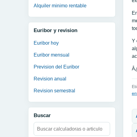
ex
Alquiler minimo rentable
En
me
to
Euribor y revision
Y 
Euribor hoy
al
Euribor mensual
ac
Prevision del Euribor
Â¿
Revision anual
Et
Revision semestral
en
N
Buscar
Buscar: