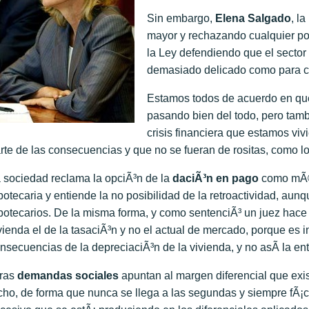
Sin embargo,
Elena Salgado
, l
mayor y rechazando cualquier pos
la Ley defendiendo que el secto
demasiado delicado como para cam
Estamos todos de acuerdo en qu
pasando bien del todo, pero tamb
crisis financiera que estamos vi
rte de las consecuencias y que no se fueran de rositas, como l
 sociedad reclama la opciÃ³n de la
daciÃ³n en pago
como mÃ©t
potecaria y entiende la no posibilidad de la retroactividad, aunq
potecarios. De la misma forma, y como sentenciÃ³ un juez hace
vienda el de la tasaciÃ³n y no el actual de mercado, porque es 
nsecuencias de la depreciaciÃ³n de la vivienda, y no asÃ­ la ent
ras
demandas sociales
apuntan al margen diferencial que exis
cho, de forma que nunca se llega a las segundas y siempre fÃ¡c