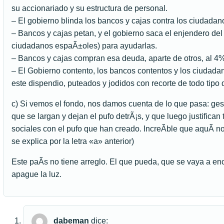
su accionariado y su estructura de personal.
– El gobierno blinda los bancos y cajas contra los ciudadan
– Bancos y cajas petan, y el gobierno saca el enjendero de
ciudadanos espaÃ±oles) para ayudarlas.
– Bancos y cajas compran esa deuda, aparte de otros, al 4
– El Gobierno contento, los bancos contentos y los ciudada
este dispendio, puteados y jodidos con recorte de todo tipo
c) Si vemos el fondo, nos damos cuenta de lo que pasa: ges
que se largan y dejan el pufo detrÃ¡s, y que luego justifica
sociales con el pufo que han creado. IncreÃ­ble que aquÃ­ no
se explica por la letra «a» anterior)
Este paÃ­s no tiene arreglo. El que pueda, que se vaya a enc
apague la luz.
dabeman
dice: