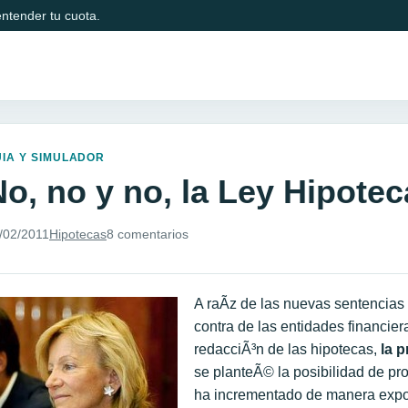
ntender tu cuota.
IA Y SIMULADOR
No, no y no, la Ley Hipote
/02/2011
Hipotecas
8 comentarios
A raÃ­z de las nuevas sentencia
contra de las entidades financier
redacciÃ³n de las hipotecas,
la p
se planteÃ© la posibilidad de pr
ha incrementado de manera expo