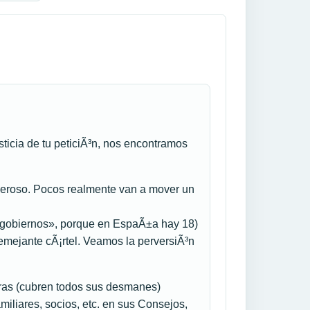
ticia de tu peticiÃ³n, nos encontramos
oderoso. Pocos realmente van a mover un
 «gobiernos», porque en EspaÃ±a hay 18)
semejante cÃ¡rtel. Veamos la perversiÃ³n
ieras (cubren todos sus desmanes)
miliares, socios, etc. en sus Consejos,