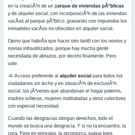
en la creaciÃ³n de un p
arque de viviendas pÃºblicas
y de alquiler social, con incorporaciÃ³n de las viviendas
vacÃ­as al parque pÃºblico, gravando con impuestos los
inmuebles vacÃ­os no ofrecidos en alquiler social.
Opino que habrÃ­a que hacer otro tant0 con los novios y
novias infrautilizados, porque hay mucha gente
necesitada de abrazos, por decirlo finamente. Pero
vale.
-4- Acceso preferente al
alquiler social
para todos los
ciudadanos sin techo y en situaciÃ³n de exclusiÃ³n
social, los jÃ³venes que abandonan el hogar paterno,
madres solteras, mujeres maltratadas y otros colectivos
con especial necesidad.
Cuando las desgracias otorgan derechos, todo el
mundo se busca una desgracia. Y si no la encuentra, la
crea. Pero en principio, lo reconozco, suena bien.