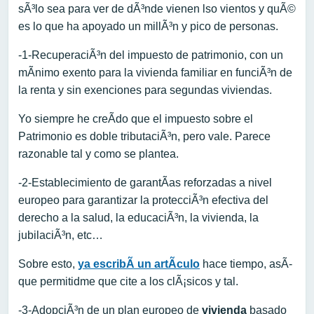
sÃ³lo sea para ver de dÃ³nde vienen lso vientos y quÃ©
es lo que ha apoyado un millÃ³n y pico de personas.
-1-RecuperaciÃ³n del impuesto de patrimonio, con un
mÃ­nimo exento para la vivienda familiar en funciÃ³n de
la renta y sin exenciones para segundas viviendas.
Yo siempre he creÃ­do que el impuesto sobre el
Patrimonio es doble tributaciÃ³n, pero vale. Parece
razonable tal y como se plantea.
-2-Establecimiento de garantÃ­as reforzadas a nivel
europeo para garantizar la protecciÃ³n efectiva del
derecho a la salud, la educaciÃ³n, la vivienda, la
jubilaciÃ³n, etc…
Sobre esto,
ya escribÃ­ un artÃ­culo
hace tiempo, asÃ­
que permitidme que cite a los clÃ¡sicos y tal.
-3-AdopciÃ³n de un plan europeo de
vivienda
basado