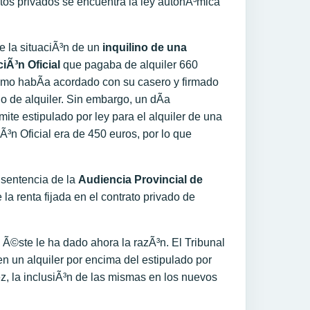
tos privados se encuentra la ley autonÃ³mica
e la situaciÃ³n de un
inquilino de una
iÃ³n Oficial
que pagaba de alquiler 660
mo habÃ­a acordado con su casero y firmado
do de alquiler. Sin embargo, un dÃ­a
ite estipulado por ley para el alquiler de una
Ã³n Oficial era de 450 euros, por lo que
 sentencia de la
Audiencia Provincial de
a renta fijada en el contrato privado de
 Ã©ste le ha dado ahora la razÃ³n. El Tribunal
n un alquiler por encima del estipulado por
ez, la inclusiÃ³n de las mismas en los nuevos