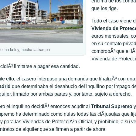
encima de los contra
que los rige.
Todo el caso viene d
Vivienda de Protecc
euros mensuales, co
en su contrato priva
echa la ley, hecha la trampa
comprobÃ³ que el lÃ­m
Vivienda de Protecci
cidiÃ³ limitarse a pagar esa cantidad.
te ello, el casero interpuso una demanda que finalizÃ³ con una
adrid
que determinaba el desahucio del inquilino por impago de l
quiler, firmado por ambas partes y, por tanto, sujeto a derecho.
ro el inquilino decidiÃ³ entonces acudir al
Tribunal Supremo
y
premo ha determinado como nulas todas las clÃ¡usulas que fije
y para las Viviendas de ProtecciÃ³n Oficial, y prohibido, a su v
ntratos de alquiler que se firmen a partir de ahora.