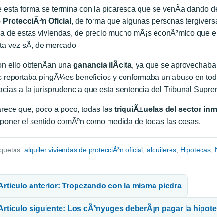
 esta forma se termina con la picaresca que se venÃ­a dando
 ProtecciÃ³n Oficial
, de forma que algunas personas tergiver
a de estas viviendas, de precio mucho mÃ¡s econÃ³mico que el 
ta vez sÃ­, de mercado.
n ello obtenÃ­an una
ganancia ilÃ­cita
, ya que se aprovechaban
s reportaba pingÃ¼es beneficios y conformaba un abuso en toda r
acias a la jurisprudencia que esta sentencia del Tribunal Supre
rece que, poco a poco, todas las
triquiÃ±uelas del sector inm
poner el sentido comÃºn como medida de todas las cosas.
iquetas:
alquiler viviendas de protecciÃ³n oficial
,
alquileres
,
Hipotecas
,
avegación de entradas
Articulo anterior: Tropezando con la misma piedra
Articulo siguiente: Los cÃ³nyuges deberÃ¡n pagar la hipotec