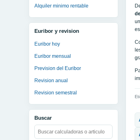
Alquiler minimo rentable
De
de
un
es
Euribor y revision
Co
Euribor hoy
le
Euribor mensual
gr
Prevision del Euribor
Pa
im
Revision anual
Revision semestral
Et
N
Buscar
Buscar: