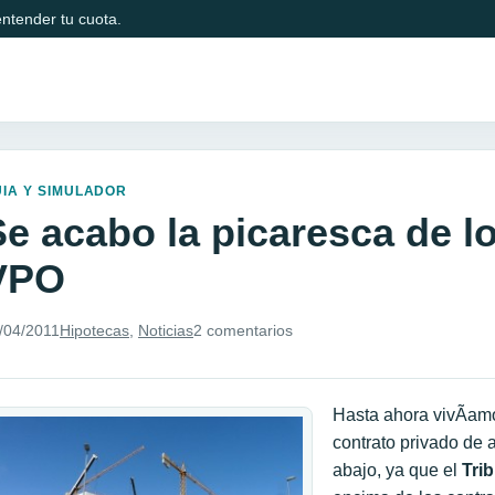
ntender tu cuota.
IA Y SIMULADOR
e acabo la picaresca de lo
VPO
/04/2011
Hipotecas
,
Noticias
2 comentarios
Hasta ahora vivÃ­amo
contrato privado de 
abajo, ya que el
Tri