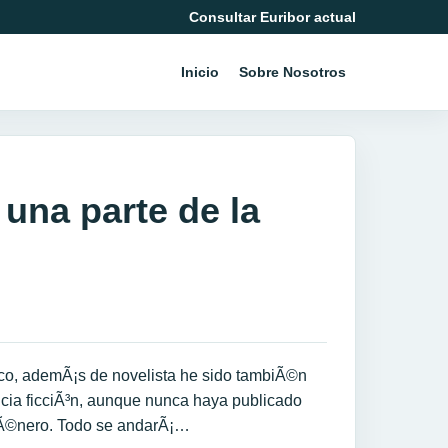
Consultar Euribor actual
Inicio
Sobre Nosotros
 una parte de la
zco, ademÃ¡s de novelista he sido tambiÃ©n
encia ficciÃ³n, aunque nunca haya publicado
Ã©nero. Todo se andarÃ¡…