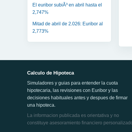
El euribor subiÃ³ en abril hasta el
2,747%
Mitad de abril de 2.026: Euribor al
2,773%
Calculo de Hipoteca
Simuladores y guias para entender la cuota
hipotecaria, las revisiones con Euribor y las
decisiones habituales antes y despues de firmar
una hipoteca.
La informacion publicada es orientativa y no
constituye asesoramiento financiero personalizad