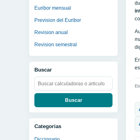
du
Euribor mensual
in
co
Prevision del Euribor
Au
Revision anual
ma
Revision semestral
di
En
es
Buscar
Buscar:
Et
N
Categorias
Diccionario