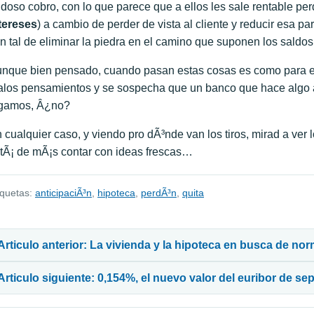
doso cobro, con lo que parece que a ellos les sale rentable perd
tereses
) a cambio de perder de vista al cliente y reducir esa p
n tal de eliminar la piedra en el camino que suponen los sald
nque bien pensado, cuando pasan estas cosas es como para ec
los pensamientos y se sospecha que un banco que hace algo as
gamos, Â¿no?
 cualquier caso, y viendo pro dÃ³nde van los tiros, mirad a ve
tÃ¡ de mÃ¡s contar con ideas frescas…
iquetas:
anticipaciÃ³n
,
hipoteca
,
perdÃ³n
,
quita
avegación de entradas
Articulo anterior: La vivienda y la hipoteca en busca de no
Articulo siguiente: 0,154%, el nuevo valor del euribor de se