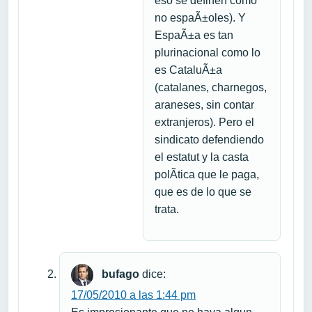
eso se definen como
no espaÃ±oles). Y
EspaÃ±a es tan
plurinacional como lo
es CataluÃ±a
(catalanes, charnegos,
araneses, sin contar
extranjeros). Pero el
sindicato defendiendo
el estatut y la casta
polÃ­tica que le paga,
que es de lo que se
trata.
bufago
dice:
17/05/2010 a las 1:44 pm