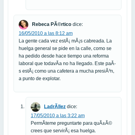
Rebeca PÃ©rtico
dice:
16/05/2010 a las 8:12 am
La gente cada vez estÃ¡ mÃ¡s cabreada. La
huelga general se pide en la calle, como se
ha pedido desde hace tiempo una reforma
laboral que todavÃ­a no ha llegado. Este paÃ­
s estÃ¡ como una cafetera a mucha presiÃ³n,
a punto de explotar.
LadrÃ­llez
dice:
17/05/2010 a las 3:22 am
PermÃ­teme preguntarte para quÃ±Ã©
crees que servirÃ¡ esa huelga.