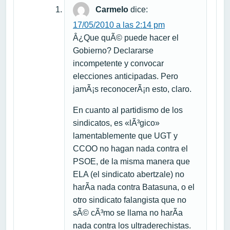
Carmelo
dice:
17/05/2010 a las 2:14 pm
Â¿Que quÃ© puede hacer el
Gobierno? Declararse
incompetente y convocar
elecciones anticipadas. Pero
jamÃ¡s reconocerÃ¡n esto, claro.
En cuanto al partidismo de los
sindicatos, es «lÃ³gico»
lamentablemente que UGT y
CCOO no hagan nada contra el
PSOE, de la misma manera que
ELA (el sindicato abertzale) no
harÃ­a nada contra Batasuna, o el
otro sindicato falangista que no
sÃ© cÃ³mo se llama no harÃ­a
nada contra los ultraderechistas.