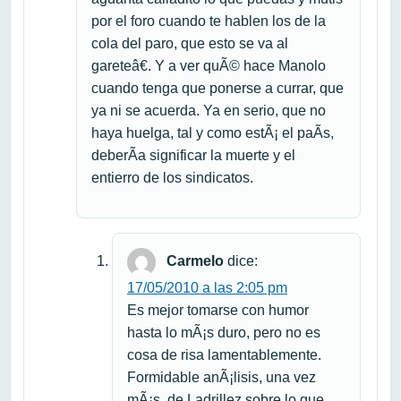
por el foro cuando te hablen los de la
cola del paro, que esto se va al
gareteâ€. Y a ver quÃ© hace Manolo
cuando tenga que ponerse a currar, que
ya ni se acuerda. Ya en serio, que no
haya huelga, tal y como estÃ¡ el paÃ­s,
deberÃ­a significar la muerte y el
entierro de los sindicatos.
Carmelo
dice:
17/05/2010 a las 2:05 pm
Es mejor tomarse con humor
hasta lo mÃ¡s duro, pero no es
cosa de risa lamentablemente.
Formidable anÃ¡lisis, una vez
mÃ¡s, de Ladrillez sobre lo que