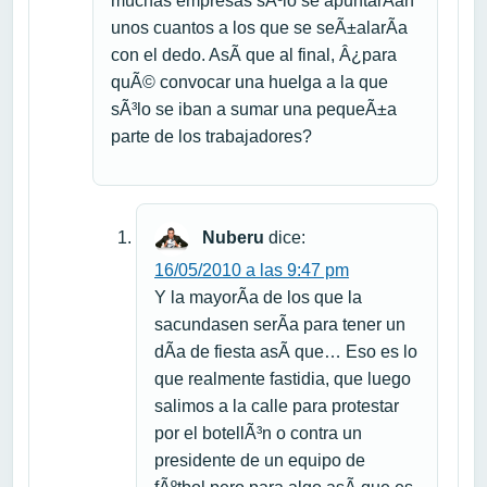
muchas empresas sÃ³lo se apuntarÃ­an
unos cuantos a los que se seÃ±alarÃ­a
con el dedo. AsÃ­ que al final, Â¿para
quÃ© convocar una huelga a la que
sÃ³lo se iban a sumar una pequeÃ±a
parte de los trabajadores?
Nuberu
dice:
16/05/2010 a las 9:47 pm
Y la mayorÃ­a de los que la
sacundasen serÃ­a para tener un
dÃ­a de fiesta asÃ­ que… Eso es lo
que realmente fastidia, que luego
salimos a la calle para protestar
por el botellÃ³n o contra un
presidente de un equipo de