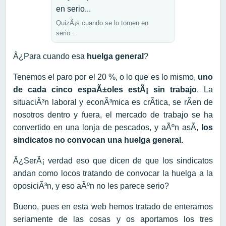
QuizÃ¡s cuando se lo tomen en
serio...
Â¿Para cuando esa
huelga general
?
Tenemos el paro por el 20 %, o lo que es lo mismo,
uno
de cada cinco espaÃ±oles estÃ¡ sin trabajo
. La
situaciÃ³n laboral y econÃ³mica es crÃ­tica, se rÃ­en de
nosotros dentro y fuera, el mercado de trabajo se ha
convertido en una lonja de pescados, y aÃºn asÃ­,
los
sindicatos no convocan una huelga general.
Â¿SerÃ¡ verdad eso que dicen de que los sindicatos
andan como locos tratando de convocar la huelga a la
oposiciÃ³n, y eso aÃºn no les parece serio?
Bueno, pues en esta web hemos tratado de enterarnos
seriamente de las cosas y os aportamos los tres