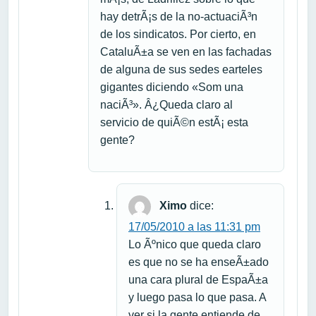
hay detrÃ¡s de la no-actuaciÃ³n
de los sindicatos. Por cierto, en
CataluÃ±a se ven en las fachadas
de alguna de sus sedes earteles
gigantes diciendo «Som una
naciÃ³». Â¿Queda claro al
servicio de quiÃ©n estÃ¡ esta
gente?
Ximo
dice:
17/05/2010 a las 11:31 pm
Lo Ãºnico que queda claro
es que no se ha enseÃ±ado
una cara plural de EspaÃ±a
y luego pasa lo que pasa. A
ver si la gente entiende de