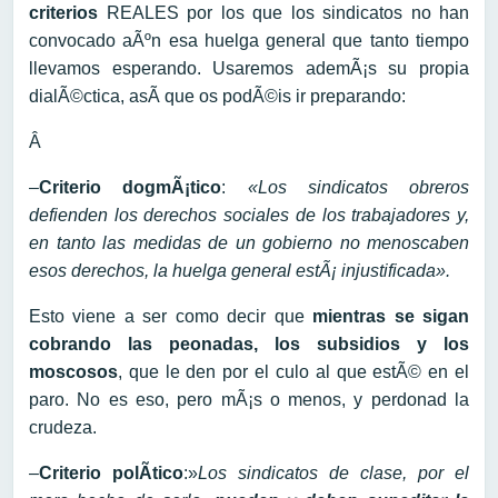
criterios
REALES por los que los sindicatos no han
convocado aÃºn esa huelga general que tanto tiempo
llevamos esperando. Usaremos ademÃ¡s su propia
dialÃ©ctica, asÃ­ que os podÃ©is ir preparando:
Â
–
Criterio dogmÃ¡tico
:
«Los sindicatos obreros
defienden los derechos sociales de los trabajadores y,
en tanto las medidas de un gobierno no menoscaben
esos derechos, la huelga general estÃ¡ injustificada».
Esto viene a ser como decir que
mientras se sigan
cobrando las peonadas, los subsidios y los
moscosos
, que le den por el culo al que estÃ© en el
paro. No es eso, pero mÃ¡s o menos, y perdonad la
crudeza.
–
Criterio polÃ­tico
:»
Los sindicatos de clase, por el