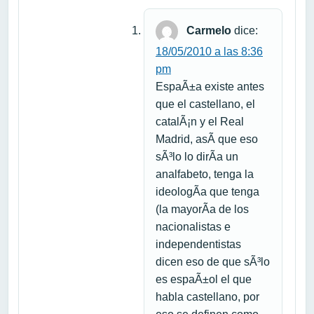
Carmelo
dice:
18/05/2010 a las 8:36
pm
EspaÃ±a existe antes
que el castellano, el
catalÃ¡n y el Real
Madrid, asÃ­ que eso
sÃ³lo lo dirÃ­a un
analfabeto, tenga la
ideologÃ­a que tenga
(la mayorÃ­a de los
nacionalistas e
independentistas
dicen eso de que sÃ³lo
es espaÃ±ol el que
habla castellano, por