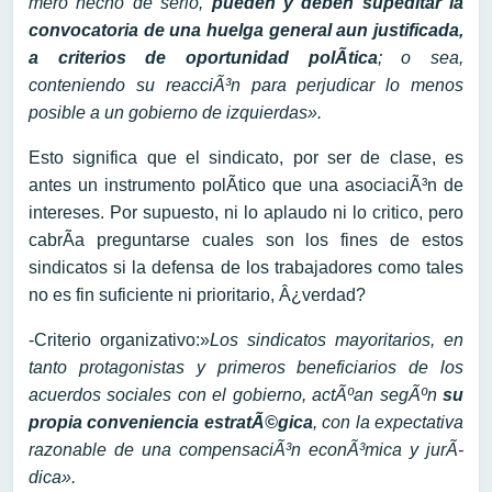
mero hecho de serlo,
pueden y deben supeditar la
convocatoria de una huelga general aun justificada,
a criterios de oportunidad polÃ­tica
; o sea,
conteniendo su reacciÃ³n para perjudicar lo menos
posible a un gobierno de izquierdas».
Esto significa que el sindicato, por ser de clase, es
antes un instrumento polÃ­tico que una asociaciÃ³n de
intereses. Por supuesto, ni lo aplaudo ni lo critico, pero
cabrÃ­a preguntarse cuales son los fines de estos
sindicatos si la defensa de los trabajadores como tales
no es fin suficiente ni prioritario, Â¿verdad?
-Criterio organizativo:»
Los sindicatos mayoritarios, en
tanto protagonistas y primeros beneficiarios de los
acuerdos sociales con el gobierno, actÃºan segÃºn
su
propia conveniencia estratÃ©gica
, con la expectativa
razonable de una compensaciÃ³n econÃ³mica y jurÃ­
dica».