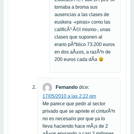
tomaba a broma sus
ausencias a las clases de
euskera -«piras» como las
calificÃ³ Ã©l mismo-, unas
clases que suponen al
erario pÃºblico 73.200 euros
en dos aÃ±os, a razÃ³n de
200 euros cada dÃ­a
Fernando
dice:
17/05/2010 a las 2:22 pm
Me parece que pedir al sector
privado que se apriete el cinturÃ³n
no es necesario por que ya lo
lleva haciendo hace mÃ¡s de 2
aÃ±os enviando a casi 2 millones