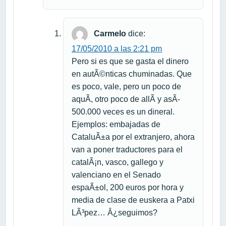
Carmelo
dice:
17/05/2010 a las 2:21 pm
Pero si es que se gasta el dinero
en autÃ©nticas chuminadas. Que
es poco, vale, pero un poco de
aquÃ­, otro poco de allÃ­ y asÃ­
500.000 veces es un dineral.
Ejemplos: embajadas de
CataluÃ±a por el extranjero, ahora
van a poner traductores para el
catalÃ¡n, vasco, gallego y
valenciano en el Senado
espaÃ±ol, 200 euros por hora y
media de clase de euskera a Patxi
LÃ³pez… Â¿seguimos?