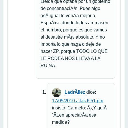
Lleida que optaba por un gobierno
de concentraciÃ³n. Pues algo
asÃ­ igual le venÃ­a mejor a
EspaÃ±a, donde todos arrimasen
el hombro, porque es que vamos
al desastre mÃ¡s absoluto. Y no
importa lo que haga o deje de
hacer ZP, porque TODO LO QUE
LE RODEA NOS LLEVA A LA
RUINA.
LadrÃ­llez
dice:
17/05/2010 a las 6:51 pm
insisto, Carmelo: Â¿Y quiÂ
´Ã±en apreciarÃ­a esa
medida?