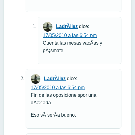
LadrÃ­llez
dice:
17/05/2010 a las 6:54 pm
Cuenta las mesas vacÃ­as y
pÃ¡smate
LadrÃ­llez
dice:
17/05/2010 a las 6:54 pm
Fin de las oposicione spor una
dÃ©cada.
Eso sÃ­ serÃ­a bueno.