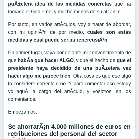
puÃ±etera idea de las medidas concretas
que ha
tomado el Gobierno, y mucho menos de su alcance.
Por tanto, en varios artÃ­culos, voy a tratar de abordar,
con mi opiniÃ³n de por medio,
cuales son estas
medidas y cual puede ser su repercusiÃ³n
.
En primer lugar, vaya por delante mi convencimiento de
que
habÃ­a que hacer ALGO
, y que el hecho de
que el
presidente haya decidido de una puÃ±etera vez
hacer algo me parece bien
. Otra cosa es que ese algo
lo considere correcto o no. Y para comentar eso estouy
yo aquÃ­, a cargo del artÃ­culo, y vosotros, en los
comentarios.
Empezamos:
Se ahorrarÃ¡n 4.000 millones de euros en
retribuciones del personal del sector