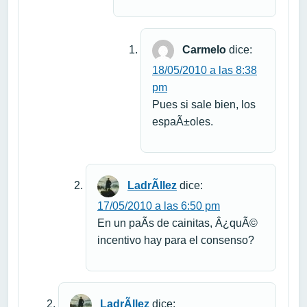
Carmelo
dice:
18/05/2010 a las 8:38
pm
Pues si sale bien, los
espaÃ±oles.
LadrÃ­llez
dice:
17/05/2010 a las 6:50 pm
En un paÃ­s de cainitas, Â¿quÃ©
incentivo hay para el consenso?
LadrÃ­llez
dice: