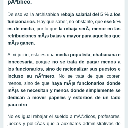
pÃºblico.
De eso va la archisabida
rebaja salarial del 5 % a los
funcionarios
. Hay que saber, no obstante, que
ese 5 %
es de media
, por lo que
la rebaja serÃ¡ menor en las
retribuciones mÃ¡s bajas y mayor para aquellos que
mÃ¡s ganen.
A mi juicio, esta es una
media populista, chabacana e
innecesaria
, porque
no se trata de pagar menos a
los funcionarios, sino de racionalizar sus puestos e
incluso su nÃºmero
. No se trata de que cobren
menos, sino de que
haya mÃ¡s funcionarios donde
mÃ¡s se necesitan y menos donde simplemente se
dedican a mover papeles y estorbos de un lado
para otro.
No es igual rebajar el sueldo a mÃ©dicos, profesores,
jueces y policÃ­as que a auxiliares administrativos de