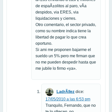
de espaÃ±olitos al paro, vÃ­a
despidos, via ERES, via
liquidaciones y cierres.
Otro comentario, el sector privado,
como su nombre indica tiene la
libertad de pagar lo que crea
oportuno.
Si ami me proponen bajarme el
sueldo un 5% pero me firman que
no me pueden despedir hasta que
me jubile lo firmo «ya».
LadrÃ­llez
dice:
17/05/2010 a las 6:53 pm
Tranquilo, Fernando, que no
te lo ofrecen, no…