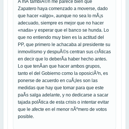
A mÃ­ tambiÃ©n me parece bien que
Zapatero haya comenzado a moverse, dado
que hacer «algo», aunque no sea lo mÃ¡s
adecuado, siempre es mejor que no hacer
«nada» y esperar que el banco se hunda. Lo
que no entiendo muy bien es la actitud del
PP, que primero le achacaba al presidente su
inmovilismo y despuÃ©s centran sus crÃ­ticas
en decir que lo deberÃ­a haber hecho antes.
Lo que tenÃ­an que hacer ambos grupos,
tanto el del Gobierno como la oposiciÃ³n, es
ponerse de acuerdo en cuÃ¡les son las
medidas que hay que tomar para que este
paÃ­s salga adelante, y no dedicarse a sacar
tajada polÃ­tica de esta crisis o intentar evitar
que le afecte en el menor nÃºmero de votos
posible.