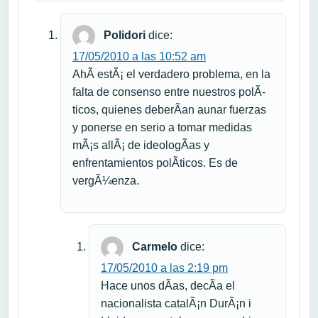
Polidori
dice:
17/05/2010 a las 10:52 am
AhÃ­ estÃ¡ el verdadero problema, en la
falta de consenso entre nuestros polÃ­
ticos, quienes deberÃ­an aunar fuerzas
y ponerse en serio a tomar medidas
mÃ¡s allÃ¡ de ideologÃ­as y
enfrentamientos polÃ­ticos. Es de
vergÃ¼enza.
Carmelo
dice:
17/05/2010 a las 2:19 pm
Hace unos dÃ­as, decÃ­a el
nacionalista catalÃ¡n DurÃ¡n i