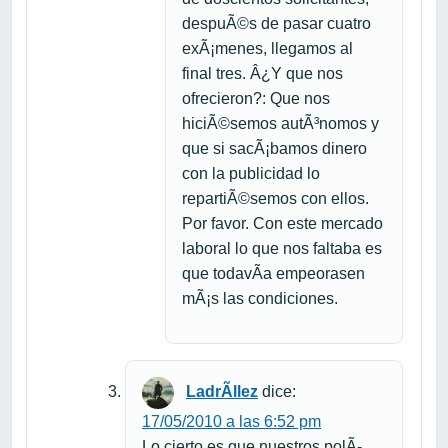
despuÃ©s de pasar cuatro
exÃ¡menes, llegamos al
final tres. Â¿Y que nos
ofrecieron?: Que nos
hiciÃ©semos autÃ³nomos y
que si sacÃ¡bamos dinero
con la publicidad lo
repartiÃ©semos con ellos.
Por favor. Con este mercado
laboral lo que nos faltaba es
que todavÃ­a empeorasen
mÃ¡s las condiciones.
LadrÃ­llez
dice:
17/05/2010 a las 6:52 pm
Lo cierto es que nuestros polÃ­