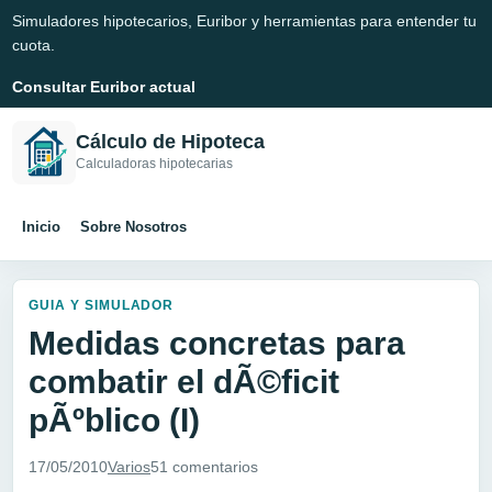
Simuladores hipotecarios, Euribor y herramientas para entender tu
cuota.
Consultar Euribor actual
Cálculo de Hipoteca
Calculadoras hipotecarias
Inicio
Sobre Nosotros
GUIA Y SIMULADOR
Medidas concretas para
combatir el dÃ©ficit
pÃºblico (I)
17/05/2010
Varios
51 comentarios