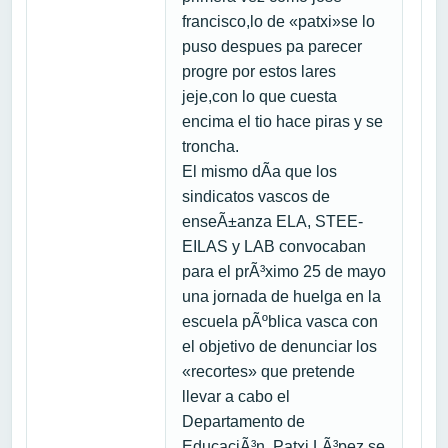
francisco,lo de «patxi»se lo
puso despues pa parecer
progre por estos lares
jeje,con lo que cuesta
encima el tio hace piras y se
troncha.
El mismo dÃ­a que los
sindicatos vascos de
enseÃ±anza ELA, STEE-
EILAS y LAB convocaban
para el prÃ³ximo 25 de mayo
una jornada de huelga en la
escuela pÃºblica vasca con
el objetivo de denunciar los
«recortes» que pretende
llevar a cabo el
Departamento de
EducaciÃ³n, Patxi LÃ³pez se