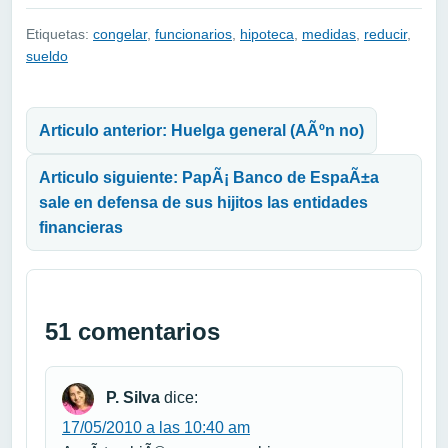
Etiquetas:
congelar
,
funcionarios
,
hipoteca
,
medidas
,
reducir
,
sueldo
Navegación de entradas
Articulo anterior: Huelga general (AÃºn no)
Articulo siguiente: PapÃ¡ Banco de EspaÃ±a
sale en defensa de sus hijitos las entidades
financieras
51 comentarios
P. Silva
dice:
17/05/2010 a las 10:40 am