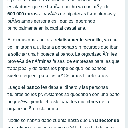
estafadores que se habÃ­an hecho ya con mÃ¡s de
600.000 euros
a travÃ©s de hipotecas fraudulentas y
prÃ©stamos personales ilegales, operando
principalmente en la capital castellana.
El modus operandi era
relativamente sencillo
, ya que
se limitaban a utilizar a personas sin recursos que iban
a solicitar una hipoteca al banco. La organizaciÃ³n les
proveÃ­a de nÃ³minas falsas, de empresas para las que
trabajaba, y de todos los papeles que los bancos
suelen requerir para los prÃ©stamos hipotecarios.
Luego
el banco
les daba el dinero y las personas
titulares de los prÃ©stamos se quedaban con una parte
pequeÃ±a, yendo el resto para los miembros de la
organizaciÃ³n estafadora.
Nadie se habÃ­a dado cuenta hasta que un
Director de
una oficina
bancaria comprobÃ³ la falsedad de unas