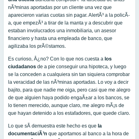
nÃ³minas aportadas por un cliente una vez que
aparecieron varias cuotas sin pagar. AlertÃ³ a la policÃ­
a, que empezÃ³ a tirar de la manta y a descubrir que
estaban involucrados una inmobiliaria, un asesor
financiero y hasta una empleada de banco, que
agilizaba los prÃ©stamos.
Es curioso, Â¿no? Con lo que nos cuesta a
los
ciudadanos
de a pie conseguir una hipoteca, y luego
se la conceden a cualquiera sin tan siquiera comprobar
la veracidad de las nÃ³minas aportadas. Lo voy a decir
bajito, para que nadie me oiga, pero casi que me alegro
de que alguien haya podido engaÃ±ar a los bancos, se
lo tienen merecido, aunque claro, me alegro mÃ¡s de
que hayan detenido a los estafadores, que quede claro.
Lo que sÃ­ demuestra este hecho es que
la
documentaciÃ³n
que aportamos al banco a la hora de