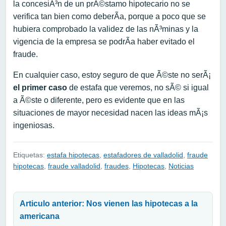
la concesiÃ³n de un prÃ©stamo hipotecario no se
verifica tan bien como deberÃ­a, porque a poco que se
hubiera comprobado la validez de las nÃ³minas y la
vigencia de la empresa se podrÃ­a haber evitado el
fraude.
En cualquier caso, estoy seguro de que Ã©ste no serÃ¡
el primer caso
de estafa que veremos, no sÃ© si igual
a Ã©ste o diferente, pero es evidente que en las
situaciones de mayor necesidad nacen las ideas mÃ¡s
ingeniosas.
Etiquetas:
estafa hipotecas
,
estafadores de valladolid
,
fraude
hipotecas
,
fraude valladolid
,
fraudes
,
Hipotecas
,
Noticias
Navegación de entradas
Articulo anterior: Nos vienen las hipotecas a la
americana