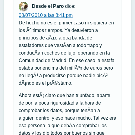
Desde el Paro
dice:
08/07/2010 a las 3:41 pm
De hecho no es el primer caso ni siquiera en
los Ãºltimos tiempos. Ya detuvieron a
principos de aÃ±o a otra banda de
estafadores que vestÃ­an a todo trapo y
conducÃ­an coches de lujo, operando en la
Comunidad de Madrid. En ese caso la estafa
estaba por encima del millÃ³n de euros pero
no llegÃ³ a producirse porque nadie picÃ³
dÃ¡ndoles el prÃ©stamo.
Ahora estÃ¡ claro que han triunfado, aparte
de por la poca rigurosidad a la hora de
comprobar los datos, porque tenÃ­an a
alguien dentro, y eso hace mucho. Tal vez era
esa persona la que debÃ­a comprobar los
datos y los dio todos por buenos sin que