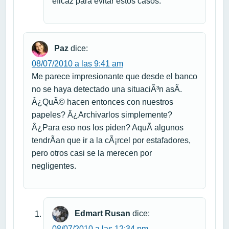
eficaz para evitar estos casos.
Paz
dice:
08/07/2010 a las 9:41 am
Me parece impresionante que desde el banco
no se haya detectado una situaciÃ³n asÃ­.
Â¿QuÃ© hacen entonces con nuestros
papeles? Â¿Archivarlos simplemente?
Â¿Para eso nos los piden? AquÃ­ algunos
tendrÃ­an que ir a la cÃ¡rcel por estafadores,
pero otros casi se la merecen por
negligentes.
Edmart Rusan
dice:
08/07/2010 a las 12:34 pm