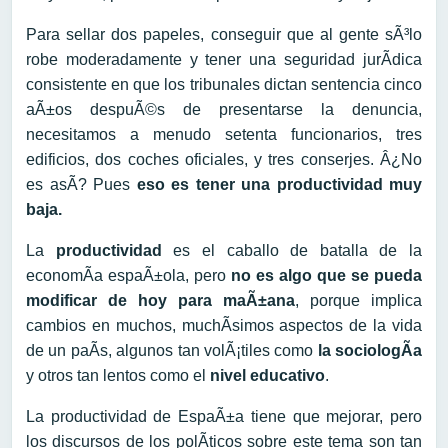
Para sellar dos papeles, conseguir que al gente sÃ³lo
robe moderadamente y tener una seguridad jurÃ­dica
consistente en que los tribunales dictan sentencia cinco
aÃ±os despuÃ©s de presentarse la denuncia,
necesitamos a menudo setenta funcionarios, tres
edificios, dos coches oficiales, y tres conserjes. Â¿No
es asÃ­? Pues
eso es tener una productividad muy
baja.
La
productividad
es el caballo de batalla de la
economÃ­a espaÃ±ola, pero
no es algo que se pueda
modificar de hoy para maÃ±ana
, porque implica
cambios en muchos, muchÃ­simos aspectos de la vida
de un paÃ­s, algunos tan volÃ¡tiles como
la sociologÃ­a
y otros tan lentos como el
nivel educativo
.
La productividad de EspaÃ±a tiene que mejorar, pero
los discursos de los polÃ­ticos sobre este tema son tan