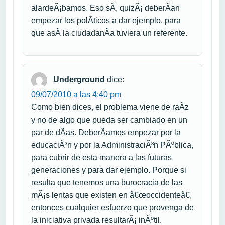
alardeÃ¡bamos. Eso sÃ­, quizÃ¡ deberÃ­an
empezar los polÃ­ticos a dar ejemplo, para
que asÃ­ la ciudadanÃ­a tuviera un referente.
Underground
dice:
09/07/2010 a las 4:40 pm
Como bien dices, el problema viene de raÃ­z
y no de algo que pueda ser cambiado en un
par de dÃ­as. DeberÃ­amos empezar por la
educaciÃ³n y por la AdministraciÃ³n PÃºblica,
para cubrir de esta manera a las futuras
generaciones y para dar ejemplo. Porque si
resulta que tenemos una burocracia de las
mÃ¡s lentas que existen en â€œoccidenteâ€,
entonces cualquier esfuerzo que provenga de
la iniciativa privada resultarÃ¡ inÃºtil.