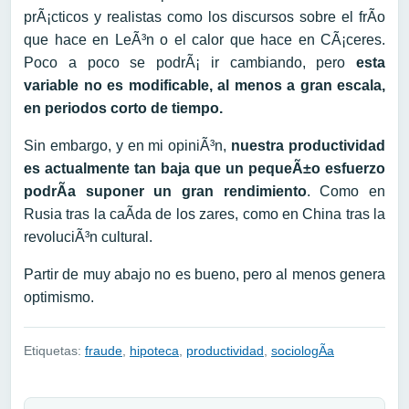
prÃ¡cticos y realistas como los discursos sobre el frÃ­o
que hace en LeÃ³n o el calor que hace en CÃ¡ceres.
Poco a poco se podrÃ¡ ir cambiando, pero
esta
variable no es modificable, al menos a gran escala,
en periodos corto de tiempo.
Sin embargo, y en mi opiniÃ³n,
nuestra productividad
es actualmente tan baja que un pequeÃ±o esfuerzo
podrÃ­a suponer un gran rendimiento
. Como en
Rusia tras la caÃ­da de los zares, como en China tras la
revoluciÃ³n cultural.
Partir de muy abajo no es bueno, pero al menos genera
optimismo.
Etiquetas:
fraude
,
hipoteca
,
productividad
,
sociologÃ­a
Navegación de entradas