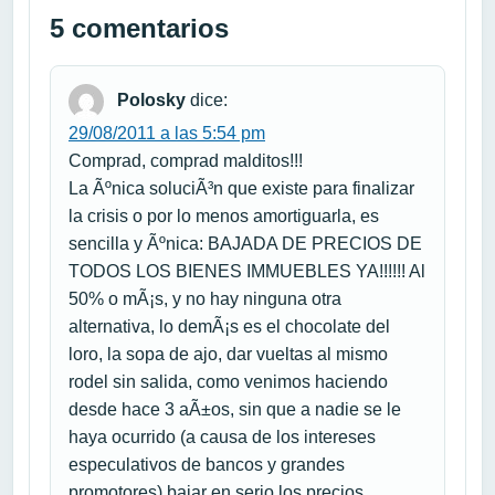
5 comentarios
Polosky
dice:
29/08/2011 a las 5:54 pm
Comprad, comprad malditos!!!
La Ãºnica soluciÃ³n que existe para finalizar
la crisis o por lo menos amortiguarla, es
sencilla y Ãºnica: BAJADA DE PRECIOS DE
TODOS LOS BIENES IMMUEBLES YA!!!!!! Al
50% o mÃ¡s, y no hay ninguna otra
alternativa, lo demÃ¡s es el chocolate del
loro, la sopa de ajo, dar vueltas al mismo
rodel sin salida, como venimos haciendo
desde hace 3 aÃ±os, sin que a nadie se le
haya ocurrido (a causa de los intereses
especulativos de bancos y grandes
promotores) bajar en serio los precios.