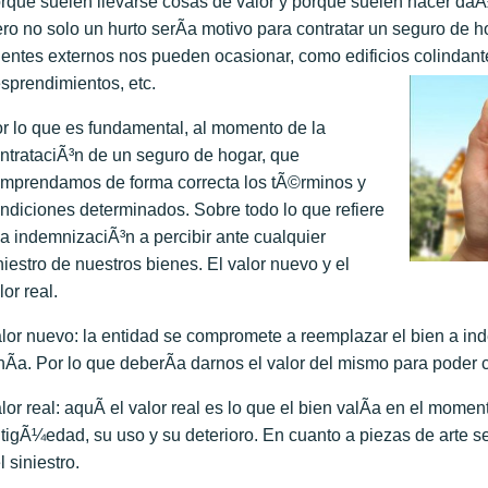
rque suelen llevarse cosas de valor y porque suelen hacer da
ro no solo un hurto serÃ­a motivo para contratar un seguro de
entes externos nos pueden ocasionar, como edificios colindan
sprendimientos, etc.
r lo que es fundamental, al momento de la
ntrataciÃ³n de un seguro de hogar, que
mprendamos de forma correcta los tÃ©rminos y
ndiciones determinados. Sobre todo lo que refiere
la indemnizaciÃ³n a percibir ante cualquier
niestro de nuestros bienes. El valor nuevo y el
lor real.
lor nuevo: la entidad se compromete a reemplazar el bien a ind
nÃ­a. Por lo que deberÃ­a darnos el valor del mismo para poder
lor real: aquÃ­ el valor real es lo que el bien valÃ­a en el momen
tigÃ¼edad, su uso y su deterioro. En cuanto a piezas de arte s
l siniestro.