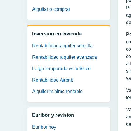
po
Pe
Alquilar o comprar
ag
de
Inversion en vivienda
Po
co
Rentabilidad alquiler sencilla
co
co
Rentabilidad alquiler avanzada
a 
Larga temporada vs turistico
si
va
Rentabilidad Airbnb
Va
Alquiler minimo rentable
te
Va
Euribor y revision
an
de
Euribor hoy