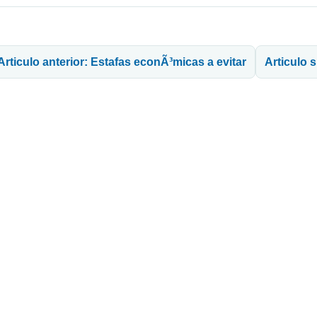
avegación de entradas
Articulo anterior: Estafas econÃ³micas a evitar
Articulo 