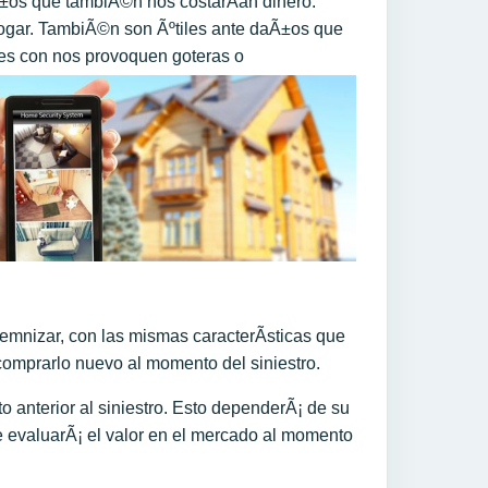
Ã±os que tambiÃ©n nos costarÃ­an dinero.
 hogar. TambiÃ©n son Ãºtiles ante daÃ±os que
tes con nos provoquen goteras o
emnizar, con las mismas caracterÃ­sticas que
 comprarlo nuevo al momento del siniestro.
to anterior al siniestro. Esto dependerÃ¡ de su
e evaluarÃ¡ el valor en el mercado al momento