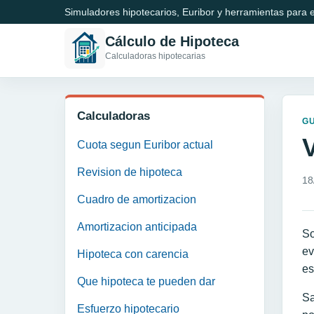
Simuladores hipotecarios, Euribor y herramientas para e
Cálculo de Hipoteca
Calculadoras hipotecarias
Calculadoras
GU
Cuota segun Euribor actual
Revision de hipoteca
18
Cuadro de amortizacion
Amortizacion anticipada
So
ev
Hipoteca con carencia
es
Que hipoteca te pueden dar
Sa
Esfuerzo hipotecario