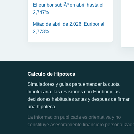
El euribor subiÃ³ en abril hasta el
2,747%
Mitad de abril de 2.026: Euribor al
2,773%
Calculo de Hipoteca
Simuladores y guias para entender la cuota
hipotecaria, las revisiones con Euribor y las
decisiones habituales antes y despues de firmar
una hipoteca.
La informacion publicada es orientativa y no
constituye asesoramiento financiero personalizad