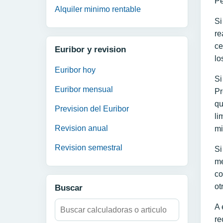
Pe
Alquiler minimo rentable
Si
re
ce
Euribor y revision
lo
Euribor hoy
Si
Euribor mensual
Pr
qu
Prevision del Euribor
li
Revision anual
mi
Revision semestral
Si
me
co
ot
Buscar
Buscar:
A 
re