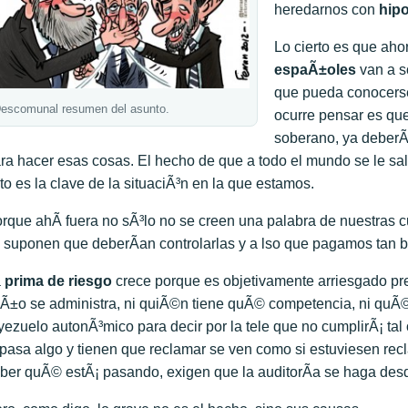
heredarnos con
hip
Lo cierto es que ah
espaÃ±oles
van a s
que pueda conocerse
escomunal resumen del asunto.
ocurre pensar es qu
soberano, ya deberÃ
ra hacer esas cosas. El hecho de que a todo el mundo se le salt
to es la clave de la situaciÃ³n en la que estamos.
rque ahÃ­ fuera no sÃ³lo no se creen una palabra de nuestras 
 suponen que deberÃ­an controlarlas y a lso que pagamos ta
a
prima de riesgo
crece porque es objetivamente arriesgado pr
Ã±o se administra, ni quiÃ©n tiene quÃ© competencia, ni quÃ© 
yezuelo autonÃ³mico para decir por la tele que no cumplirÃ¡ tal
 pasa algo y tienen que reclamar se ven como si estuviesen rec
ber quÃ© estÃ¡ pasando, exigen que la auditorÃ­a se haga desd