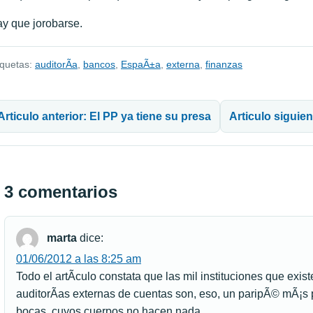
y que jorobarse.
iquetas:
auditorÃ­a
,
bancos
,
EspaÃ±a
,
externa
,
finanzas
avegación de entradas
Articulo anterior: El PP ya tiene su presa
Articulo siguien
3 comentarios
marta
dice:
01/06/2012 a las 8:25 am
Todo el artÃ­culo constata que las mil instituciones que exis
auditorÃ­as externas de cuentas son, eso, un paripÃ© mÃ¡s 
bocas, cuyos cuerpos no hacen nada.