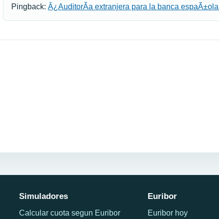
Pingback:
Â¿AuditorÃ­a extranjera para la banca espaÃ±ol
Simuladores
Euribor
Calcular cuota segun Euribor
Euribor hoy