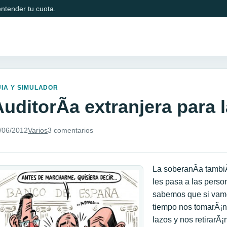
ntender tu cuota.
IA Y SIMULADOR
AuditorÃ­a extranjera para
/06/2012
Varios
3 comentarios
La soberanÃ­a tambi
les pasa a las perso
sabemos que si vamo
tiempo nos tomarÃ¡n 
lazos y nos retirarÃ