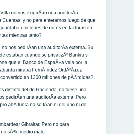
illa no nos exigirÃ­an una auditorÃ­a
de Cuentas, y no para enterarnos luego de que
guardaban millones de euros en facturas en
tas mientras tanto?
 no nos pedirÃ­an una auditorÃ­a externa. Su
de estaban cuando se privatizÃ³ Bankia y
one que el Banco de EspaÃ±a vela por la
apabarda miraba FernÃ¡ndez OrdÃ³Ã±ez
a convertido en 1300 millones de pÃ©rdidas?
s distinto del de Hacienda, no fuese una
os pedirÃ­an una auditorÃ­a externa. Pero
o ahÃ­ fuera no se fÃ­an ni del uno ni del
bardear Gibraltar. Pero no para
rno sÃ³lo medio malo.