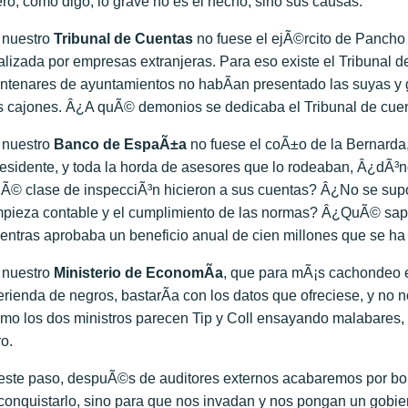
ro, como digo, lo grave no es el hecho, sino sus causas.
 nuestro
Tribunal de Cuentas
no fuese el ejÃ©rcito de Pancho V
alizada por empresas extranjeras. Para eso existe el Tribunal 
ntenares de ayuntamientos no habÃ­an presentado las suyas y 
s cajones. Â¿A quÃ© demonios se dedicaba el Tribunal de cuen
 nuestro
Banco de EspaÃ±a
no fuese el coÃ±o de la Bernarda,
esidente, y toda la horda de asesores que lo rodeaban, Â¿dÃ³n
Ã© clase de inspecciÃ³n hicieron a sus cuentas? Â¿No se sup
mpieza contable y el cumplimiento de las normas? Â¿QuÃ© s
entras aprobaba un beneficio anual de cien millones que se h
 nuestro
Ministerio de EconomÃ­a
, que para mÃ¡s cachondeo e
rienda de negros, bastarÃ­a con los datos que ofreciese, y no n
mo los dos ministros parecen Tip y Coll ensayando malabares, pr
ro.
este paso, despuÃ©s de auditores externos acabaremos por bom
conquistarlo, sino para que nos invadan y nos pongan un gobie