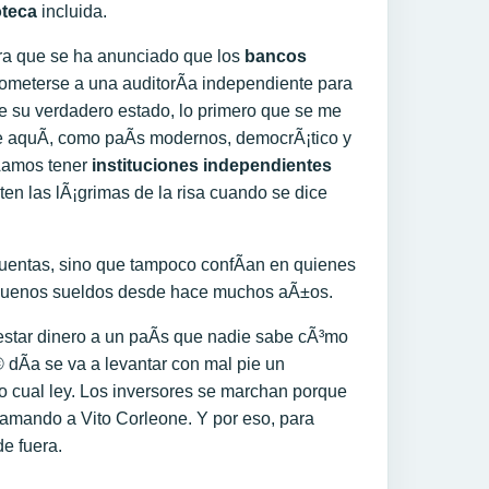
oteca
incluida.
ora que se ha anunciado que los
bancos
ometerse a una auditorÃ­a independiente para
 su verdadero estado, lo primero que se me
e aquÃ­, como paÃ­s modernos, democrÃ¡tico y
­amos tener
instituciones independientes
en las lÃ¡grimas de la risa cuando se dice
cuentas, sino que tampoco confÃ­an en quienes
n buenos sueldos desde hace muchos aÃ±os.
estar dinero a un paÃ­s que nadie sabe cÃ³mo
dÃ­a se va a levantar con mal pie un
 o cual ley. Los inversores se marchan porque
lamando a Vito Corleone. Y por eso, para
e fuera.