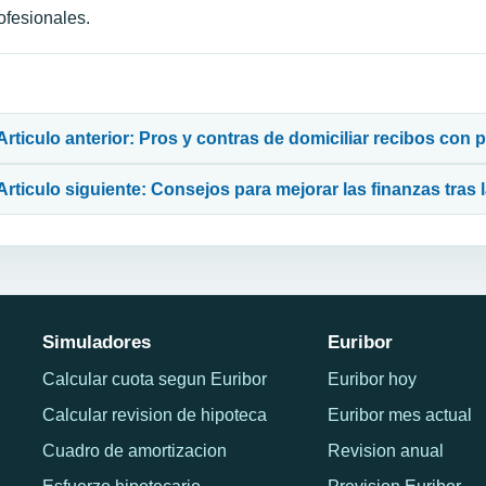
ofesionales.
avegación de entradas
Articulo anterior: Pros y contras de domiciliar recibos con
Articulo siguiente: Consejos para mejorar las finanzas tras
Simuladores
Euribor
Calcular cuota segun Euribor
Euribor hoy
Calcular revision de hipoteca
Euribor mes actual
Cuadro de amortizacion
Revision anual