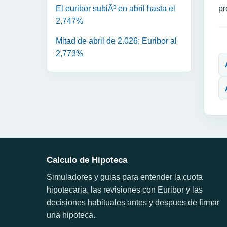
El euribor subiÃ³ en abril hasta el
pr
2,747%
Mitad de abril de 2.026: Euribor al
N
2,773%
Calculo de Hipoteca
Simuladores y guias para entender la cuota
hipotecaria, las revisiones con Euribor y las
decisiones habituales antes y despues de firmar
una hipoteca.