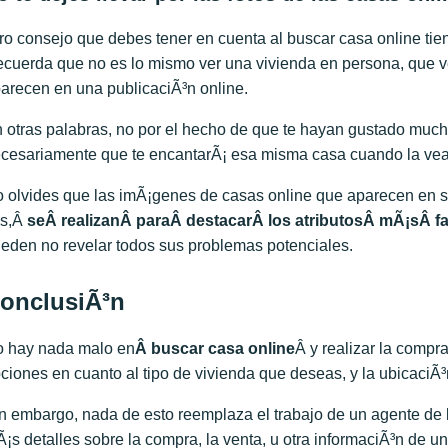
ro consejo que debes tener en cuenta al buscar casa online tie
cuerda que no es lo mismo ver una vivienda en persona, que v
arecen en una publicaciÃ³n online.
 otras palabras, no por el hecho de que te hayan gustado mucho 
cesariamente que te encantarÃ¡ esa misma casa cuando la vea
 olvides que las imÃ¡genes de casas online que aparecen en si
es,Â
seÂ
realizan
Â paraÂ
destacar
Â los atributosÂ
mÃ¡sÂ
f
eden no revelar todos sus problemas potenciales.
onclusiÃ³n
 hay nada malo en
Â buscar casa online
Â y realizar la compra
ciones en cuanto al tipo de vivienda que deseas, y la ubicaciÃ³
n embargo, nada de esto reemplaza el trabajo de un agente de b
¡s detalles sobre la compra, la venta, u otra informaciÃ³n de u