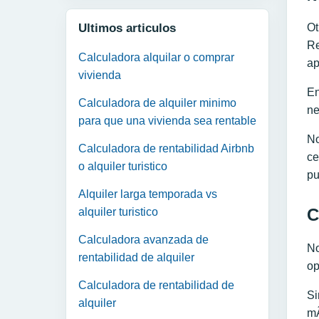
Ultimos articulos
Ot
Re
Calculadora alquilar o comprar
ap
vivienda
En
Calculadora de alquiler minimo
ne
para que una vivienda sea rentable
No
Calculadora de rentabilidad Airbnb
c
o alquiler turistico
pu
Alquiler larga temporada vs
C
alquiler turistico
Calculadora avanzada de
No
rentabilidad de alquiler
op
Calculadora de rentabilidad de
Si
alquiler
mÃ