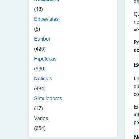
de
(43)
Qu
Entrevistas
ne
(5)
ve
Euribor
Po
(426)
co
Hipotecas
B
(930)
Noticias
Lo
qu
(484)
co
Simuladores
En
(17)
in
Varios
pr
(654)
N