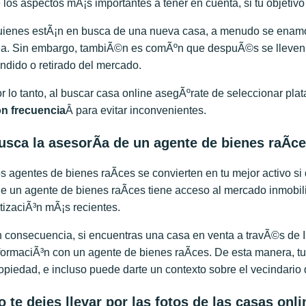
 los aspectos mÃ¡s importantes a tener en cuenta, si tu objetivo
ienes estÃ¡n en busca de una nueva casa, a menudo se enamor
a. Sin embargo, tambiÃ©n es comÃºn que despuÃ©s se lleven 
ndido o retirado del mercado.
r lo tanto, al buscar casa online asegÃºrate de seleccionar pl
n frecuencia
Â para evitar inconvenientes.
usca la asesorÃ­a de un agente de bienes raÃ­c
s agentes de bienes raÃ­ces se convierten en tu mejor activo si
e un agente de bienes raÃ­ces tiene acceso al mercado inmobilia
tizaciÃ³n mÃ¡s recientes.
 consecuencia, si encuentras una casa en venta a travÃ©s de I
formaciÃ³n con un agente de bienes raÃ­ces. De esta manera, tu
opiedad, e incluso puede darte un contexto sobre el vecindario
o te dejes llevar por las fotos de las casas onli