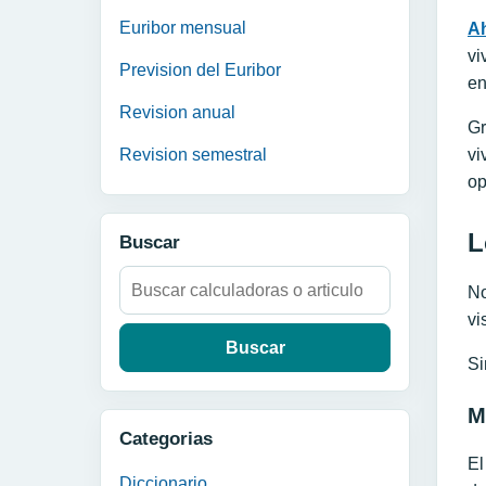
Euribor mensual
Ah
vi
Prevision del Euribor
en
Revision anual
Gr
vi
Revision semestral
op
L
Buscar
Buscar:
No
vi
Si
M
Categorias
El
Diccionario