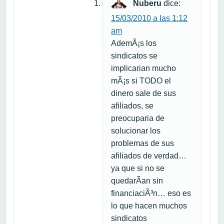
Nuberu
dice:
15/03/2010 a las 1:12
am
AdemÃ¡s los
sindicatos se
implicarian mucho
mÃ¡s si TODO el
dinero sale de sus
afiliados, se
preocuparia de
solucionar los
problemas de sus
afiliados de verdad…
ya que si no se
quedarÃ­an sin
financiaciÃ³n… eso es
lo que hacen muchos
sindicatos