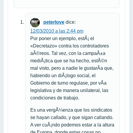
peterlove
dice:
12/03/2010 a las 2:44 pm
Por poner un ejemplo, estÃ¡ el
«Decretazo» contra los controladores
aÃ©reos. Tal vez, con la campaÃ±a
mediÃ¡tica que se ha hecho, estÃ©n
mal visto, pero a nadie le gustarÃ­a que,
habiendo un diÃ¡logo social, el
Gobierno de turno regulase, por vÃ­a
legislativa y de manera unilateral, las
condiciones de trabajo.
Es una vergÃ¼enza que los sindicatos
se hayan callado, y que sigan callando.
A ver cuÃ¡ndo podemos estar a la altura
de Europa, donde estas cosas no