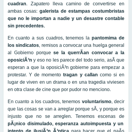
cuadran
. Zapatero lleva camino de convertirse en
ambas cosas:
galerista de estampas costumbristas
que no le importan a nadie y un desastre contable
sin precedentes.
En cuanto a sus cuadros, tenemos la
pantomima de
los sindicatos
, remisos a convocar una huelga general
al Gobierno porque
se la querrÃ­an convocar a la
oposiciÃ³n
y eso no les parece del todo serio, asÃ­ que
esperan a que la oposiciÃ³n gobierne para empezar a
protestar. Y de momento
tragan y callan
como si en
lugar de viven en un drama o en una tragedia viviesen
en otra clase de cine que por pudor no menciono.
En cuanto a los cuadros, tenemos
voluntarismo
, decir
que las cosas se van a arreglar porque sÃ­, y porque es
injusto que no se arreglen. Tenemos escenas de
pÃ¡nico disimulado, esperanza autoimpuesta y un
intento de ilusiÃ³n Ã³ptica
para hacer que el paÃ­s