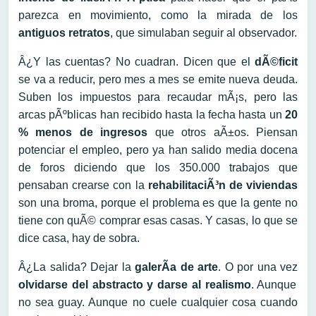
parezca en movimiento, como la mirada de los
antiguos retratos
, que simulaban seguir al observador.
Â¿Y las cuentas? No cuadran. Dicen que el
dÃ©ficit
se va a reducir, pero mes a mes se emite nueva deuda.
Suben los impuestos para recaudar mÃ¡s, pero las
arcas pÃºblicas han recibido hasta la fecha hasta un
20
% menos de ingresos
que otros aÃ±os. Piensan
potenciar el empleo, pero ya han salido media docena
de foros diciendo que los 350.000 trabajos que
pensaban crearse con la
rehabilitaciÃ³n de viviendas
son una broma, porque el problema es que la gente no
tiene con quÃ© comprar esas casas. Y casas, lo que se
dice casa, hay de sobra.
Â¿La salida? Dejar la
galerÃ­a de arte
. O por una vez
olvidarse del abstracto y darse al realismo
. Aunque
no sea guay. Aunque no cuele cualquier cosa cuando