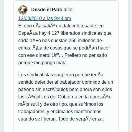
Desde el Paro
dice:
12/03/2010 a las 9:44 am
El otro dÃ­a saliÃ³ un dato interesante: en
EspaÃ±a hay 4.127 liberados sindicales que
cada aÃ±o nos cuestan 250 millones de
euros. Â¡La de cosas que se podrÃ­an hacer
con ese dinero! Ufff… Prefiero no pensarlo
porque me pongo mala.
Los sindicalistas surgieron porque tenÃ­a
sentido defender al trabajador oprimido de un
patrono sin escrÃºpulos pero ahora son ellos
los cÃ³mplices del Gobierno en la opresiÃ³n,
mÃ¡s sutil y de otro tipo, que sufrimos los
trabajadores, y encima les mantenemos
cuando se liberan. Todo de vergÃ¼enza.