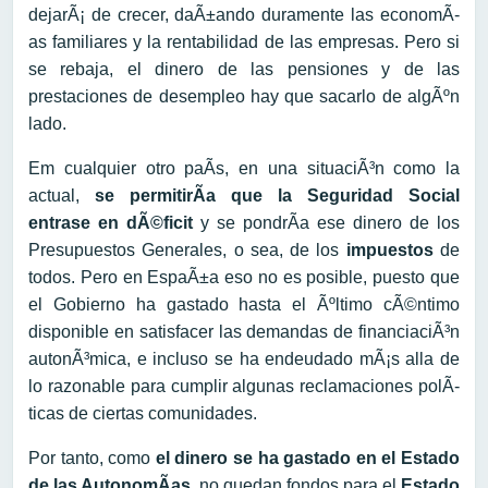
dejarÃ¡ de crecer, daÃ±ando duramente las economÃ­
as familiares y la rentabilidad de las empresas. Pero si
se rebaja, el dinero de las pensiones y de las
prestaciones de desempleo hay que sacarlo de algÃºn
lado.
Em cualquier otro paÃ­s, en una situaciÃ³n como la
actual,
se permitirÃ­a que la Seguridad Social
entrase en dÃ©ficit
y se pondrÃ­a ese dinero de los
Presupuestos Generales, o sea, de los
impuestos
de
todos. Pero en EspaÃ±a eso no es posible, puesto que
el Gobierno ha gastado hasta el Ãºltimo cÃ©ntimo
disponible en satisfacer las demandas de financiaciÃ³n
autonÃ³mica, e incluso se ha endeudado mÃ¡s alla de
lo razonable para cumplir algunas reclamaciones polÃ­
ticas de ciertas comunidades.
Por tanto, como
el dinero se ha gastado en el Estado
de las AutonomÃ­as
, no quedan fondos para el
Estado