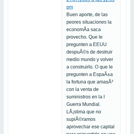
pm
Buen aporte, de las
peores situaciones la
economÃ­a saca
provecho. Que le
pregunten a EEUU
despuÃ©s de destruir
medio mundo y volver
a construirlo. O que le
pregunten a EspaÃ±a
la fortuna que amasÃ³
con la venta de
suministros en la I
Guerra Mundial.
LÃ¡stima que no
supiÃ©ramos
aprovechar ese capital