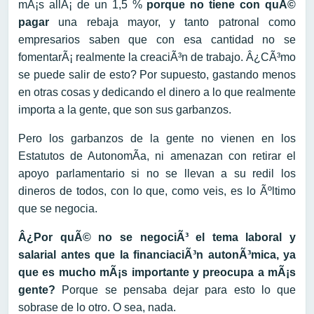
mÃ¡s allÃ¡ de un 1,5 %
porque no tiene con quÃ©
pagar
una rebaja mayor, y tanto patronal como
empresarios saben que con esa cantidad no se
fomentarÃ¡ realmente la creaciÃ³n de trabajo. Â¿CÃ³mo
se puede salir de esto? Por supuesto, gastando menos
en otras cosas y dedicando el dinero a lo que realmente
importa a la gente, que son sus garbanzos.
Pero los garbanzos de la gente no vienen en los
Estatutos de AutonomÃ­a, ni amenazan con retirar el
apoyo parlamentario si no se llevan a su redil los
dineros de todos, con lo que, como veis, es lo Ãºltimo
que se negocia.
Â¿Por quÃ© no se negociÃ³ el tema laboral y
salarial antes que la financiaciÃ³n autonÃ³mica, ya
que es mucho mÃ¡s importante y preocupa a mÃ¡s
gente?
Porque se pensaba dejar para esto lo que
sobrase de lo otro. O sea, nada.