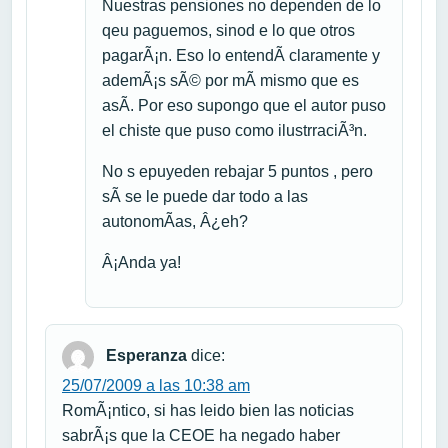
Nuestras pensiones no dependen de lo
qeu paguemos, sinod e lo que otros
pagarÃ¡n. Eso lo entendÃ­ claramente y
ademÃ¡s sÃ© por mÃ­ mismo que es
asÃ­. Por eso supongo que el autor puso
el chiste que puso como ilustrraciÃ³n.
No s epuyeden rebajar 5 puntos , pero
sÃ­ se le puede dar todo a las
autonomÃ­as, Â¿eh?
Â¡Anda ya!
Esperanza
dice:
25/07/2009 a las 10:38 am
RomÃ¡ntico, si has leido bien las noticias
sabrÃ¡s que la CEOE ha negado haber