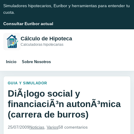
Simuladores hipotecarios, Euribor y herramientas para entender tu
cuota.
Consultar Euribor actual
Cálculo de Hipoteca
Calculadoras hipotecarias
Inicio
Sobre Nosotros
GUIA Y SIMULADOR
DiÃ¡logo social y
financiaciÃ³n autonÃ³mica
(carrera de burros)
25/07/2009
Noticias
,
Varios
58 comentarios