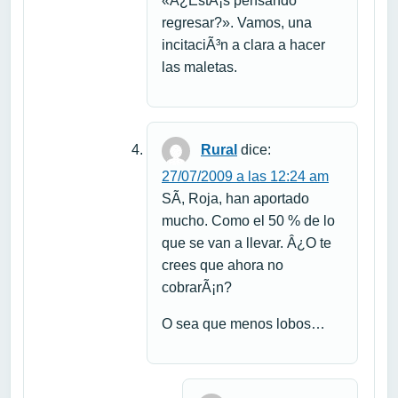
«Â¿EstÃ¡s pensando
regresar?». Vamos, una
incitaciÃ³n a clara a hacer
las maletas.
Rural
dice:
27/07/2009 a las 12:24 am
SÃ­, Roja, han aportado
mucho. Como el 50 % de lo
que se van a llevar. Â¿O te
crees que ahora no
cobrarÃ¡n?
O sea que menos lobos…