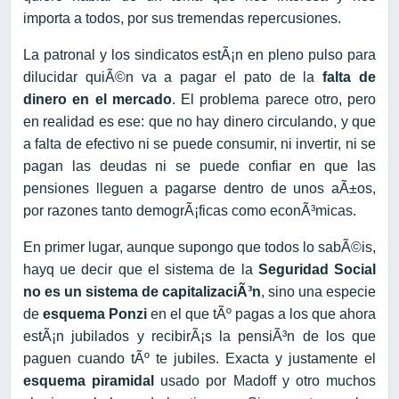
importa a todos, por sus tremendas repercusiones.
La patronal y los sindicatos estÃ¡n en pleno pulso para
dilucidar quiÃ©n va a pagar el pato de la
falta de
dinero en el mercado
. El problema parece otro, pero
en realidad es ese: que no hay dinero circulando, y que
a falta de efectivo ni se puede consumir, ni invertir, ni se
pagan las deudas ni se puede confiar en que las
pensiones lleguen a pagarse dentro de unos aÃ±os,
por razones tanto demogrÃ¡ficas como econÃ³micas.
En primer lugar, aunque supongo que todos lo sabÃ©is,
hayq ue decir que el sistema de la
Seguridad Social
no es un sistema de capitalizaciÃ³n
, sino una especie
de
esquema Ponzi
en el que tÃº pagas a los que ahora
estÃ¡n jubilados y recibirÃ¡s la pensiÃ³n de los que
paguen cuando tÃº te jubiles. Exacta y justamente el
esquema piramidal
usado por Madoff y otro muchos