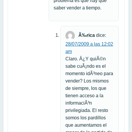
problema es que hay que
saber vender a tiempo.
Ã‰rica
dice:
28/07/2009 a las 12:02
am
Claro. Â¿Y quiÃ©n
sabe cuÃ¡ndo es el
momento idÃ³neo para
vender? Los mismos
de siempre, los que
tienen acceso a la
informaciÃ³n
privilegiada. El resto
somos los pardillos
que aumentamos el