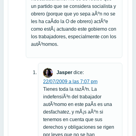
un partido que se considera socialista y
obrero (porque que yo sepa aÃºn no se
les ha caÃ­do la O de obrero) actÃºe
como estÃ¡ actuando este gobierno con
los trabajadores, especialmente con los
autÃ³nomos.
Jasper
dice:
22/07/2009 a las 7:07 pm
Tienes toda la razÃ³n. La
indefensiÃ³n del trabajador
autÃ³nomo en este paÃ­s es una
desfachatez, y mÃ¡s aÃºn si
tenemos en cuenta que sus
derechos y obligaciones se rigen
por leyes que no se han