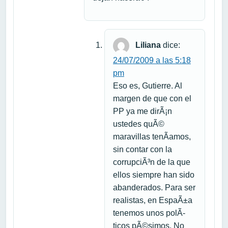
Liliana
dice:
24/07/2009 a las 5:18
pm
Eso es, Gutierre. Al
margen de que con el
PP ya me dirÃ¡n
ustedes quÃ©
maravillas tenÃ­amos,
sin contar con la
corrupciÃ³n de la que
ellos siempre han sido
abanderados. Para ser
realistas, en EspaÃ±a
tenemos unos polÃ­
ticos pÃ©simos. No