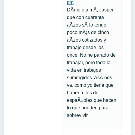
pm
DÃ­melo a mÃ­, Jasper,
que con cuarenta
aÃ±os sÃ³lo tengo
poco mÃ¡s de cinco
aÃ±os cotizados y
trabajo desde los
once. No he parado de
trabajar, pero toda la
vida en trabajos
sumergidos. AsÃ­ nos
va, como yo tiene que
haber miles de
espaÃ±oles que hacen
lo que pueden para
sobrevivir.