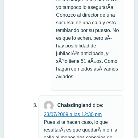
yo tampoco lo asegurarÃ­a.
Conozco al director de una
sucursal de una caja y estÃ¡
temblando por su puesto. No
es que lo echen, pero sÃ­
hay posibilidad de
jubilaciÃ³n anticipada, y
sÃ³lo tiene 51 aÃ±os. Como
hagan con todos asÃ­ vamos
aviados.
Chalsdingland
dice:
23/07/2009 a las 12:30 pm
Pues si te hacen caso, lo que
resultarÃ¡ es que quedarÃ¡n en la
calle al menos dos consejos de