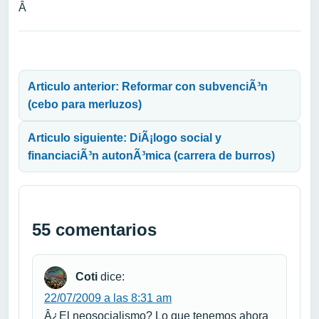
Â
Navegación de entradas
Articulo anterior: Reformar con subvenciÃ³n
(cebo para merluzos)
Articulo siguiente: DiÃ¡logo social y
financiaciÃ³n autonÃ³mica (carrera de burros)
55 comentarios
Coti
dice:
22/07/2009 a las 8:31 am
Â¿El neosocialismo? Lo que tenemos ahora