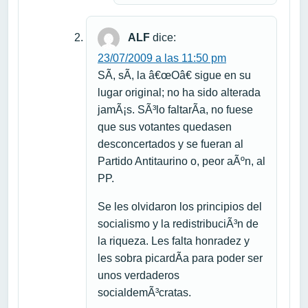
ALF
dice:
23/07/2009 a las 11:50 pm
SÃ­, sÃ­, la â€œOâ€ sigue en su
lugar original; no ha sido alterada
jamÃ¡s. SÃ³lo faltarÃ­a, no fuese
que sus votantes quedasen
desconcertados y se fueran al
Partido Antitaurino o, peor aÃºn, al
PP.
Se les olvidaron los principios del
socialismo y la redistribuciÃ³n de
la riqueza. Les falta honradez y
les sobra picardÃ­a para poder ser
unos verdaderos
socialdemÃ³cratas.