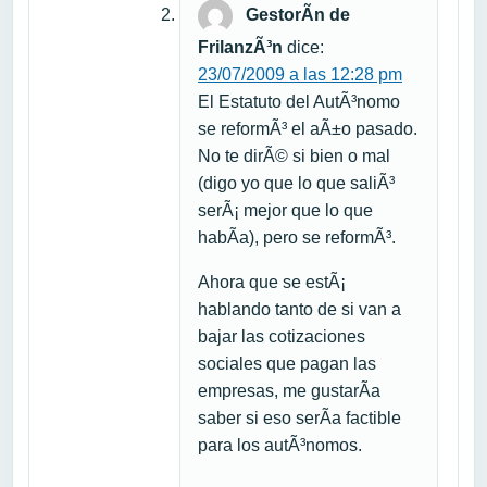
GestorÃ­n de
FrilanzÃ³n
dice:
23/07/2009 a las 12:28 pm
El Estatuto del AutÃ³nomo
se reformÃ³ el aÃ±o pasado.
No te dirÃ© si bien o mal
(digo yo que lo que saliÃ³
serÃ¡ mejor que lo que
habÃ­a), pero se reformÃ³.
Ahora que se estÃ¡
hablando tanto de si van a
bajar las cotizaciones
sociales que pagan las
empresas, me gustarÃ­a
saber si eso serÃ­a factible
para los autÃ³nomos.