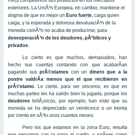
mÃ¡s competitivos sus productos en los mercados
exteriores. La UniÃ³n Europea, en cambio, mantiene el
dogma de que es mejor un
Euro fuerte
, caiga quien
caiga, y la esperada y dolorosa devaluaciÃ³n de la
moneda comÃºn no acaba de producirse, para
desesperaciÃ³n de los deudores, pÃºblicos y
privados
.
Lo cierto es que muchos, demasiados, han
hecho sus cuentas contando con que acabarÃ­an
pagando sus
prÃ©stamos
con un
dinero que a la
postre valdrÃ­a menos que el que recibieron en
prÃ©stamo
. Lo cierto, para ser sinceros, es que en
muchas partes les ha salido bien la jugada, porque los
deudores
britÃ¡nicos, por ejemplo, han visto que su
moneda se ha depreciado un veinticinco o un treinta
por ciento en sÃ³lo unos cuantos meses.
Pero los que estamos en la zona Euro, resulta
que seguimos con la soga al cuello, y paÃ­ses como