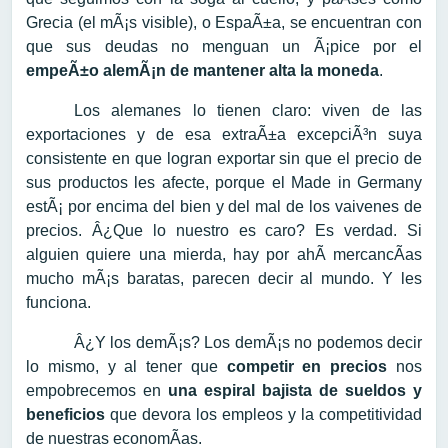
Grecia (el mÃ¡s visible), o EspaÃ±a, se encuentran con
que sus deudas no menguan un Ã¡pice por el
empeÃ±o alemÃ¡n de mantener alta la moneda
.
Los alemanes lo tienen claro: viven de las
exportaciones y de esa extraÃ±a excepciÃ³n suya
consistente en que logran exportar sin que el precio de
sus productos les afecte, porque el Made in Germany
estÃ¡ por encima del bien y del mal de los vaivenes de
precios. Â¿Que lo nuestro es caro? Es verdad. Si
alguien quiere una mierda, hay por ahÃ­ mercancÃ­as
mucho mÃ¡s baratas, parecen decir al mundo. Y les
funciona.
Â¿Y los demÃ¡s? Los demÃ¡s no podemos decir
lo mismo, y al tener que
competir en precios
nos
empobrecemos en
una espiral bajista de sueldos y
beneficios
que devora los empleos y la competitividad
de nuestras economÃ­as.