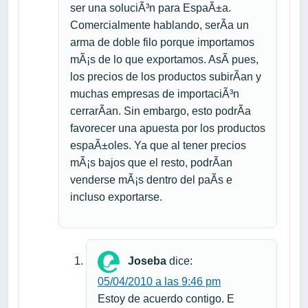
ser una soluciÃ³n para EspaÃ±a.
Comercialmente hablando, serÃ­a un
arma de doble filo porque importamos
mÃ¡s de lo que exportamos. AsÃ­ pues,
los precios de los productos subirÃ­an y
muchas empresas de importaciÃ³n
cerrarÃ­an. Sin embargo, esto podrÃ­a
favorecer una apuesta por los productos
espaÃ±oles. Ya que al tener precios
mÃ¡s bajos que el resto, podrÃ­an
venderse mÃ¡s dentro del paÃ­s e
incluso exportarse.
Joseba
dice:
05/04/2010 a las 9:46 pm
Estoy de acuerdo contigo. E