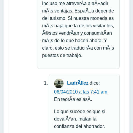
incluso me atreverÃ­a a aÃ±adir
mÃ¡s ventajas. EspaÃ±a depende
del turismo. Si nuestra moneda es
mÃ¡s baja que la de los visitantes,
Ã©stos vendrÃ­an y consumirÃ­an
mÃ¡s de lo que hacen ahora. Y
claro, esto se traducirÃ­a con mÃ¡s
puestos de trabajo.
LadrÃ­llez
dice:
06/04/2010 a las 7:41 am
En teorÃ­a es asÃ­.
Lo que sucede es que si
devalÃºan, matan la
confianza del ahorrador.