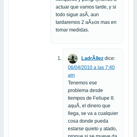
actuar que vamos tarde, y si
todo sigue asÃ­, aun
tardaremos 2 aÃ±os mas en
tomar medidas.
LadrÃ­llez
dice:
06/04/2010 a las 7:40
am
Tenemos ese
problema desde
tiempos de Feliupe II:
aquÃ­, el dinero que
llega, se va a cualquier
cosa donde pueda
estarse quieto y atado,
proque si se mueve da