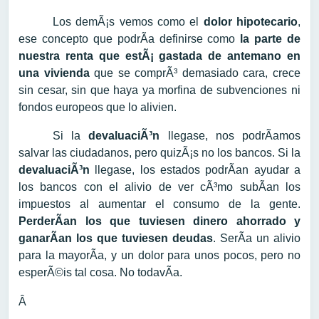
Los demÃ¡s vemos como el
dolor hipotecario
,
ese concepto que podrÃ­a definirse como
la parte de
nuestra renta que estÃ¡ gastada de antemano en
una vivienda
que se comprÃ³ demasiado cara, crece
sin cesar, sin que haya ya morfina de subvenciones ni
fondos europeos que lo alivien.
Si la
devaluaciÃ³n
llegase, nos podrÃ­amos
salvar las ciudadanos, pero quizÃ¡s no los bancos. Si la
devaluaciÃ³n
llegase, los estados podrÃ­an ayudar a
los bancos con el alivio de ver cÃ³mo subÃ­an los
impuestos al aumentar el consumo de la gente.
PerderÃ­an los que tuviesen dinero ahorrado y
ganarÃ­an los que tuviesen deudas
. SerÃ­a un alivio
para la mayorÃ­a, y un dolor para unos pocos, pero no
esperÃ©is tal cosa. No todavÃ­a.
Â