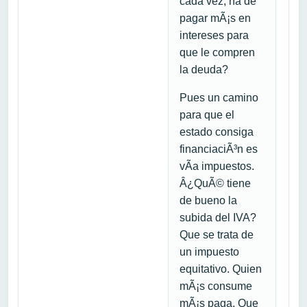
cada vez, ha de
pagar mÃ¡s en
intereses para
que le compren
la deuda?
Pues un camino
para que el
estado consiga
financiaciÃ³n es
vÃ­a impuestos.
Â¿QuÃ© tiene
de bueno la
subida del IVA?
Que se trata de
un impuesto
equitativo. Quien
mÃ¡s consume
mÃ¡s paga. Que