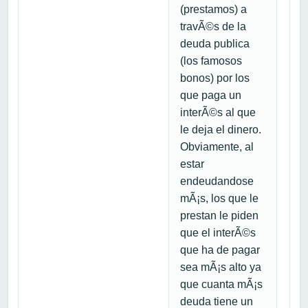
(prestamos) a
travÃ©s de la
deuda publica
(los famosos
bonos) por los
que paga un
interÃ©s al que
le deja el dinero.
Obviamente, al
estar
endeudandose
mÃ¡s, los que le
prestan le piden
que el interÃ©s
que ha de pagar
sea mÃ¡s alto ya
que cuanta mÃ¡s
deuda tiene un