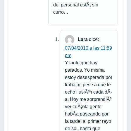
del personal estÃ¡ sin
curro…
Lara
dice:
07/04/2010 a las 11:59
pm
Y tanto que hay
parados. Yo misma
estoy desesperada por
trabajar, pese a que le
echo ilusiÃ³n cada dÃ­
a. Hoy me sorprendiÃ³
ver cuÃ¡nta gente
habÃ­a paseando por
la tarde, al primer rayo
de sol, hasta que