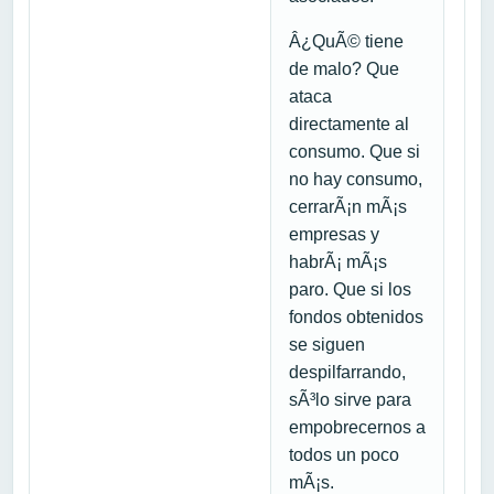
Â¿QuÃ© tiene
de malo? Que
ataca
directamente al
consumo. Que si
no hay consumo,
cerrarÃ¡n mÃ¡s
empresas y
habrÃ¡ mÃ¡s
paro. Que si los
fondos obtenidos
se siguen
despilfarrando,
sÃ³lo sirve para
empobrecernos a
todos un poco
mÃ¡s.