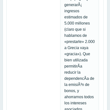
generarÃ¡
ingresos
estimados de
5.000 millones
(claro que si
hablamos de
«prestarle» 2.000
a Grecia vaya
«gracia»). Que
bien utilizada
permitirÃ­a
reducir la
dependencÃ­a de
la emisiÃ³n de
bonos, y
ahorrarnos todos
los intereses
asociados.