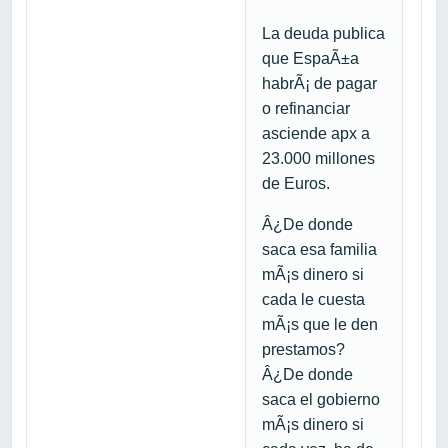
La deuda publica
que EspaÃ±a
habrÃ¡ de pagar
o refinanciar
asciende apx a
23.000 millones
de Euros.
Â¿De donde
saca esa familia
mÃ¡s dinero si
cada le cuesta
mÃ¡s que le den
prestamos?
Â¿De donde
saca el gobierno
mÃ¡s dinero si