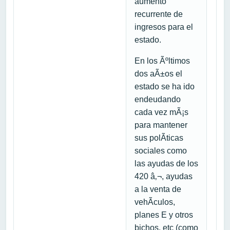
aumento
recurrente de
ingresos para el
estado.
En los Ãºltimos
dos aÃ±os el
estado se ha ido
endeudando
cada vez mÃ¡s
para mantener
sus polÃ­ticas
sociales como
las ayudas de los
420 â‚¬, ayudas
a la venta de
vehÃ­culos,
planes E y otros
bichos, etc (como