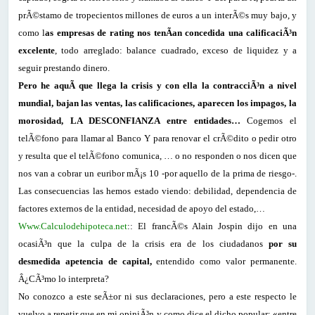
prÃ©stamo de tropecientos millones de euros a un interÃ©s muy bajo, y
como l
as empresas de rating nos tenÃ­an concedida una calificaciÃ³n
excelente
, todo arreglado: balance cuadrado, exceso de liquidez y a
seguir prestando dinero.
Pero he aquÃ­ que llega la crisis y con ella la contracciÃ³n a nivel
mundial, bajan las ventas, las calificaciones, aparecen los impagos, la
morosidad, LA DESCONFIANZA entre entidades…
Cogemos el
telÃ©fono para llamar al Banco Y para renovar el crÃ©dito o pedir otro
y resulta que el telÃ©fono comunica, … o no responden o nos dicen que
nos van a cobrar un euribor mÃ¡s 10 -por aquello de la prima de riesgo-.
Las consecuencias las hemos estado viendo: debilidad, dependencia de
factores externos de la entidad, necesidad de apoyo del estado,…
Www.Calculodehipoteca.net
:: El francÃ©s Alain Jospin dijo en una
ocasiÃ³n que la culpa de la crisis era de los ciudadanos
por su
desmedida apetencia de capital,
entendido como valor permanente.
Â¿CÃ³mo lo interpreta?
No conozco a este seÃ±or ni sus declaraciones, pero a este respecto le
vuelvo a repetir que en mi opiniÃ³n y como dice el dicho popular: «entre