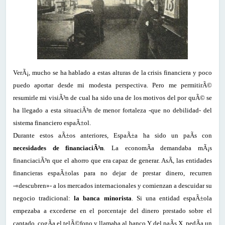
VerÃ¡, mucho se ha hablado a estas alturas de la crisis financiera y poco
puedo aportar desde mi modesta perspectiva. Pero me permitirÃ©
resumirle mi visiÃ³n de cual ha sido una de los motivos del por quÃ© se
ha llegado a esta situaciÃ³n de menor fortaleza -que no debilidad- del
sistema financiero espaÃ±ol.
Durante estos aÃ±os anteriores, EspaÃ±a ha sido un paÃ­s con
necesidades de financiaciÃ³n
. La economÃ­a demandaba mÃ¡s
financiaciÃ³n que el ahorro que era capaz de generar. AsÃ­, las entidades
financieras espaÃ±olas para no dejar de prestar dinero, recurren
-«descubren»- a los mercados internacionales y comienzan a descuidar su
negocio tradicional:
la banca minorista
. Si una entidad espaÃ±ola
empezaba a excederse en el porcentaje del dinero prestado sobre el
captado, cogÃ­a el telÃ©fono y llamaba al banco Y del paÃ­s X, pedÃ­a un