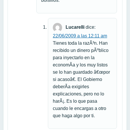
bolsillos.
Lucarelli
dice:
22/06/2009 a las 12:11 am
Tienes toda la razÃ³n. Han
recibido un dinero pÃºblico
para inyectarlo en la
economÃ­a y los muy listos
se lo han guardado â€œpor
si acasoâ€. El Gobierno
deberÃ­a exigirles
explicaciones, pero no lo
harÃ¡. Es lo que pasa
cuando le encargas a otro
que haga algo por ti.