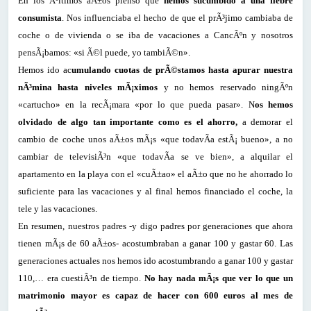
En los Ãºltimos aÃ±os pienso que
hemos sucumbido a una fiebre
consumista
. Nos influenciaba el hecho de que el prÃ³jimo cambiaba de
coche o de vivienda o se iba de vacaciones a CancÃºn y nosotros
pensÃ¡bamos: «si Ã©l puede, yo tambiÃ©n».
Hemos ido ac
umulando cuotas de prÃ©stamos hasta apurar nuestra
nÃ³mina hasta niveles mÃ¡ximos
y no hemos reservado ningÃºn
«cartucho» en la recÃ¡mara «por lo que pueda pasar». N
os hemos
olvidado de algo tan importante como es el ahorro,
a demorar el
cambio de coche unos aÃ±os mÃ¡s «que todavÃ­a estÃ¡ bueno», a no
cambiar de televisiÃ³n «que todavÃ­a se ve bien», a alquilar el
apartamento en la playa con el «cuÃ±ao» el aÃ±o que no he ahorrado lo
suficiente para las vacaciones y al final hemos financiado el coche, la
tele y las vacaciones.
En resumen, nuestros padres -y digo padres por generaciones que ahora
tienen mÃ¡s de 60 aÃ±os- acostumbraban a ganar 100 y gastar 60. Las
generaciones actuales nos hemos ido acostumbrando a ganar 100 y gastar
110,… era cuestiÃ³n de tiempo.
No hay nada mÃ¡s que ver lo que un
matrimonio mayor es capaz de hacer con 600 euros al mes de