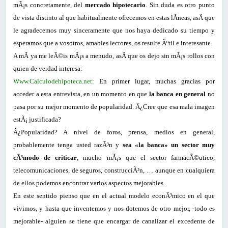
mÃ¡s concretamente, del
mercado hipotecario
. Sin duda es otro punto
de vista distinto al que habitualmente ofrecemos en estas lÃ­neas, asÃ­ que
le agradecemos muy sinceramente que nos haya dedicado su tiempo y
esperamos que a vosotros, amables lectores, os resulte Ãºtil e interesante.
A mÃ­ ya me leÃ©is mÃ¡s a menudo, asÃ­ que os dejo sin mÃ¡s rollos con
quien de verdad interesa:
Www.Calculodehipoteca.net
: En primer lugar, muchas gracias por
acceder a esta entrevista, en un momento en que
la banca en general
no
pasa por su mejor momento de popularidad. Â¿Cree que esa mala imagen
estÃ¡ justificada?
Â¿Popularidad? A nivel de foros, prensa, medios en general,
probablemente tenga usted razÃ³n y
sea «la banca» un sector muy
cÃ³modo de criticar
, mucho mÃ¡s que el sector farmacÃ©utico,
telecomunicaciones, de seguros, construcciÃ³n, … aunque en cualquiera
de ellos podemos encontrar varios aspectos mejorables.
En este sentido pienso que en el actual modelo econÃ³mico en el que
vivimos, y hasta que inventemos y nos dotemos de otro mejor, -todo es
mejorable- alguien se tiene que encargar de canalizar el excedente de