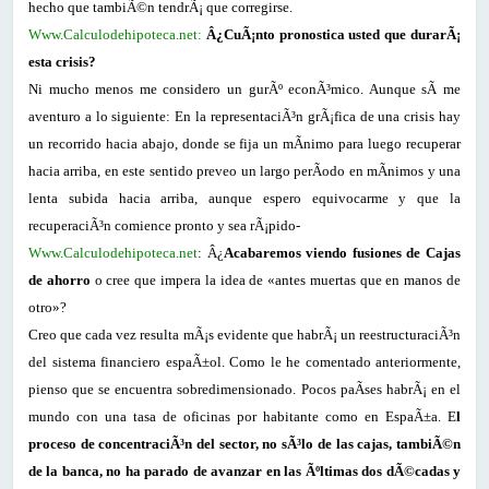
hecho que tambiÃ©n tendrÃ¡ que corregirse.
Www.Calculodehipoteca.net:
Â¿CuÃ¡nto pronostica usted que durarÃ¡
esta crisis?
Ni mucho menos me considero un gurÃº econÃ³mico. Aunque sÃ­ me
aventuro a lo siguiente: En la representaciÃ³n grÃ¡fica de una crisis hay
un recorrido hacia abajo, donde se fija un mÃ­nimo para luego recuperar
hacia arriba, en este sentido preveo un largo perÃ­odo en mÃ­nimos y una
lenta subida hacia arriba, aunque espero equivocarme y que la
recuperaciÃ³n comience pronto y sea rÃ¡pido-
Www.Calculodehipoteca.net
: Â¿
Acabaremos viendo fusiones de Cajas
de ahorro
o cree que impera la idea de «antes muertas que en manos de
otro»?
Creo que cada vez resulta mÃ¡s evidente que habrÃ¡ un reestructuraciÃ³n
del sistema financiero espaÃ±ol. Como le he comentado anteriormente,
pienso que se encuentra sobredimensionado. Pocos paÃ­ses habrÃ¡ en el
mundo con una tasa de oficinas por habitante como en EspaÃ±a. E
l
proceso de concentraciÃ³n del sector, no sÃ³lo de las cajas, tambiÃ©n
de la banca, no ha parado de avanzar en las Ãºltimas dos dÃ©cadas y