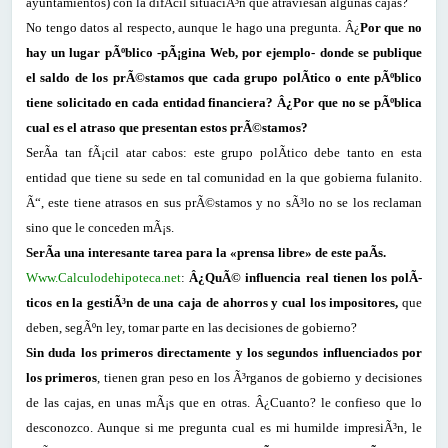
ayuntamientos) con la difÃ­cil situaciÃ³n que atraviesan algunas cajas?
No tengo datos al respecto, aunque le hago una pregunta. Â¿
Por que no
hay un lugar pÃºblico -pÃ¡gina Web, por ejemplo- donde se publique
el saldo de los prÃ©stamos que cada grupo polÃ­tico o ente pÃºblico
tiene solicitado en cada entidad financiera? Â¿Por que no se pÃºblica
cual es el atraso que presentan estos prÃ©stamos?
SerÃ­a tan fÃ¡cil atar cabos: este grupo polÃ­tico debe tanto en esta
entidad que tiene su sede en tal comunidad en la que gobierna fulanito.
Ã“, este tiene atrasos en sus prÃ©stamos y no sÃ³lo no se los reclaman
sino que le conceden mÃ¡s.
SerÃ­a una interesante tarea para la «prensa libre» de este paÃ­s.
Www.Calculodehipoteca.net
:
Â¿QuÃ© influencia real tienen los polÃ­
ticos en la gestiÃ³n de una caja de ahorros y cual los impositores,
que
deben, segÃºn ley, tomar parte en las decisiones de gobierno?
Sin duda los primeros directamente y los segundos influenciados por
los primeros
, tienen gran peso en los Ã³rganos de gobierno y decisiones
de las cajas, en unas mÃ¡s que en otras. Â¿Cuanto? le confieso que lo
desconozco. Aunque si me pregunta cual es mi humilde impresiÃ³n, le