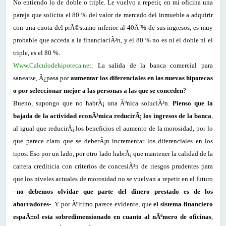
No entiendo lo de doble o triple. Le vuelvo a repetir, en mi oficina una
pareja que solicita el 80 % del valor de mercado del inmueble a adquirir
con una cuota del prÃ©stamo inferior al 40Â´% de sus ingresos, es muy
probable que acceda a la financiaciÃ³n, y el 80 % no es ni el doble ni el
triple, es el 80 %.
Www.Calculodehipoteca.net:
La salida de la banca comercial para
sanearse, Â¿pasa por
aumentar los diferenciales en las nuevas hipotecas
o por seleccionar mejor a las personas a las que se conceden
?
Bueno, supongo que no habrÃ¡ una Ãºnica soluciÃ³n.
Pienso que la
bajada de la actividad econÃ³mica reducirÃ¡ los ingresos de la banca
,
al igual que reducirÃ¡ los beneficios el aumento de la morosidad, por lo
que parece claro que se deberÃ¡n incrementar los diferenciales en los
tipos. Eso por un lado, por otro lado habrÃ¡ que mantener la calidad de la
cartera crediticia con criterios de concesiÃ³n de riesgos prudentes para
que los niveles actuales de morosidad no se vuelvan a repetir en el futuro
–
no debemos olvidar que parte del dinero prestado es de los
ahorradores
-. Y por Ãºltimo parece evidente, que
el sistema financiero
espaÃ±ol esta sobredimensionado en cuanto al nÃºmero de oficinas
,