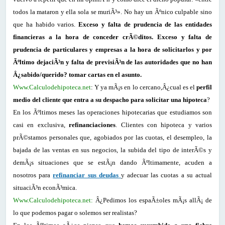
todos la mataron y ella sola se muriÃ³». No hay un Ãºnico culpable sino
que ha habido varios.
Exceso y falta de prudencia de las entidades
financieras a la hora de conceder crÃ©ditos. Exceso y falta de
prudencia de particulares y empresas a la hora de solicitarlos y por
Ãºltimo dejaciÃ³n y falta de previsiÃ³n de las autoridades que no han
Â¿sabido/querido? tomar cartas en el asunto.
Www.Calculodehipoteca.net
: Y ya mÃ¡s en lo cercano,Â¿cual es el
perfil
medio del cliente que entra a su despacho para solicitar una hipoteca
?
En los Ãºltimos meses las operaciones hipotecarias que estudiamos son
casi en exclusiva,
refinanciaciones
. Clientes con hipoteca y varios
prÃ©stamos personales que, agobiados por las cuotas, el desempleo, la
bajada de las ventas en sus negocios, la subida del tipo de interÃ©s y
demÃ¡s situaciones que se estÃ¡n dando Ãºltimamente, acuden a
nosotros para
refinanciar sus deudas
y adecuar las cuotas a su actual
situaciÃ³n econÃ³mica.
Www.Calculodehipoteca.net:
Â¿Pedimos los espaÃ±oles mÃ¡s allÃ¡ de
lo que podemos pagar o solemos ser realistas?