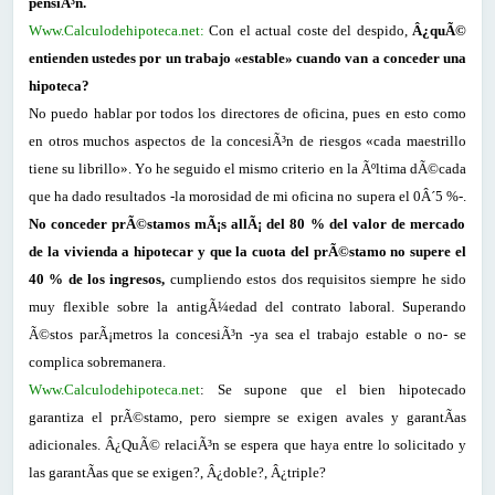
pensiÃ³n.
Www.Calculodehipoteca.net:
Con el actual coste del despido,
Â¿quÃ©
entienden ustedes por un trabajo «estable» cuando van a conceder una
hipoteca?
No puedo hablar por todos los directores de oficina, pues en esto como
en otros muchos aspectos de la concesiÃ³n de riesgos «cada maestrillo
tiene su librillo». Yo he seguido el mismo criterio en la Ãºltima dÃ©cada
que ha dado resultados -la morosidad de mi oficina no supera el 0Â´5 %-.
No conceder prÃ©stamos mÃ¡s allÃ¡ del 80 % del valor de mercado
de la vivienda a hipotecar y que la cuota del prÃ©stamo no supere el
40 % de los ingresos,
cumpliendo estos dos requisitos siempre he sido
muy flexible sobre la antigÃ¼edad del contrato laboral. Superando
Ã©stos parÃ¡metros la concesiÃ³n -ya sea el trabajo estable o no- se
complica sobremanera.
Www.Calculodehipoteca.net
: Se supone que el bien hipotecado
garantiza el prÃ©stamo, pero siempre se exigen avales y garantÃ­as
adicionales. Â¿QuÃ© relaciÃ³n se espera que haya entre lo solicitado y
las garantÃ­as que se exigen?, Â¿doble?, Â¿triple?