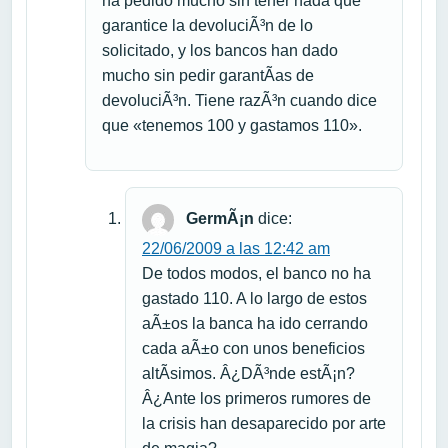
ha pedido mucho sin tener nada que
garantice la devoluciÃ³n de lo
solicitado, y los bancos han dado
mucho sin pedir garantÃ­as de
devoluciÃ³n. Tiene razÃ³n cuando dice
que «tenemos 100 y gastamos 110».
GermÃ¡n
dice:
22/06/2009 a las 12:42 am
De todos modos, el banco no ha
gastado 110. A lo largo de estos
aÃ±os la banca ha ido cerrando
cada aÃ±o con unos beneficios
altÃ­simos. Â¿DÃ³nde estÃ¡n?
Â¿Ante los primeros rumores de
la crisis han desaparecido por arte