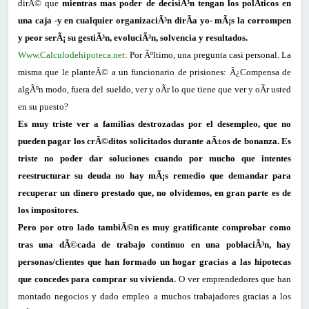
dirÃ© que
mientras mas poder de decisiÃ³n tengan los polÃ­ticos en
una caja -y en cualquier organizaciÃ³n dirÃ­a yo- mÃ¡s la corrompen
y peor serÃ¡ su gestiÃ³n, evoluciÃ³n, solvencia y resultados.
Www.Calculodehipoteca.net
: Por Ãºltimo, una pregunta casi personal. La
misma que le planteÃ© a un funcionario de prisiones: Â¿Compensa de
algÃºn modo, fuera del sueldo, ver y oÃ­r lo que tiene que ver y oÃ­r usted
en su puesto?
Es muy triste ver a familias destrozadas por el desempleo, que no
pueden pagar los crÃ©ditos solicitados durante aÃ±os de bonanza. Es
triste no poder dar soluciones cuando por mucho que intentes
reestructurar su deuda no hay mÃ¡s remedio que demandar para
recuperar un dinero prestado que, no olvidemos, en gran parte es de
los impositores.
Pero por otro lado tambiÃ©n es muy gratificante comprobar como
tras una dÃ©cada de trabajo continuo en una poblaciÃ³n, hay
personas/clientes que han formado un hogar gracias a las hipotecas
que concedes para comprar su vivienda.
O ver emprendedores que han
montado negocios y dado empleo a muchos trabajadores gracias a los