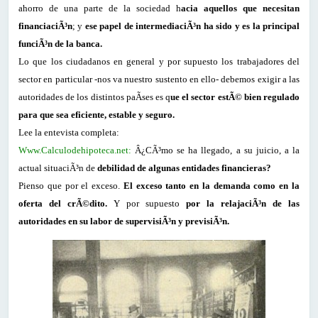
ahorro de una parte de la sociedad h
acia aquellos que necesitan
financiaciÃ³n
; y
ese papel de intermediaciÃ³n ha sido y es la principal
funciÃ³n de la banca.
Lo que los ciudadanos en general y por supuesto los trabajadores del
sector en particular -nos va nuestro sustento en ello- debemos exigir a las
autoridades de los distintos paÃ­ses es q
ue el sector estÃ© bien regulado
para que sea eficiente, estable y seguro.
Lee la entevista completa:
Www.Calculodehipoteca.net:
Â¿CÃ³mo se ha llegado, a su juicio, a la
actual situaciÃ³n de
debilidad de algunas entidades financieras?
Pienso que por el exceso.
El exceso tanto en la demanda como en la
oferta del crÃ©dito.
Y por supuesto
por la relajaciÃ³n de las
autoridades en su labor de supervisiÃ³n y previsiÃ³n.