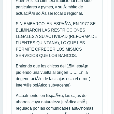
AdemÃ¡s, su clientela tradicional han sido
particulares y pymes, y su Ã¡mbito de
actuaciÃ³n solÃ­a ser local o regional.
SIN EMBARGO, EN ESPAÃ‘A, EN 1977 SE
ELIMINARON LAS RESTRICCIONES
LEGALES A SU ACTIVIDAD (REFORMA DE
FUENTES QUINTANA), LO QUE LES
PERMITE OFRECER LOS MISMOS
SERVICIOS QUE LOS BANCOS.
Entiendo que los chicos del 15M, estÃ¡n
pidiendo una vuelta al origen……. En la
degeneraciÃ³n de las cajas esta el error (
InterÃ©s polÃ­tico subyacente)
Actualmente, en EspaÃ±a, las cajas de
ahorros, cuya naturaleza jurÃ­dica estÃ¡
regulada por las comunidades autÃ³nomas,