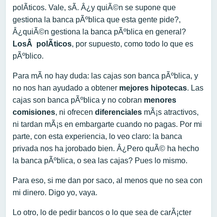
polÃ­ticos. Vale, sÃ­. Â¿y quiÃ©n se supone que
gestiona la banca pÃºblica que esta gente pide?,
Â¿quiÃ©n gestiona la banca pÃºblica en general?
LosÂ polÃ­ticos
, por supuesto, como todo lo que es
pÃºblico.
Para mÃ­ no hay duda: las cajas son banca pÃºblica, y
no nos han ayudado a obtener
mejores hipotecas
. Las
cajas son banca pÃºblica y no cobran
menores
comisiones
, ni ofrecen
diferenciales
mÃ¡s atractivos,
ni tardan mÃ¡s en embargarte cuando no pagas. Por mi
parte, con esta experiencia, lo veo claro: la banca
privada nos ha jorobado bien. Â¿Pero quÃ© ha hecho
la banca pÃºblica, o sea las cajas? Pues lo mismo.
Para eso, si me dan por saco, al menos que no sea con
mi dinero. Digo yo, vaya.
Lo otro, lo de pedir bancos o lo que sea de carÃ¡cter