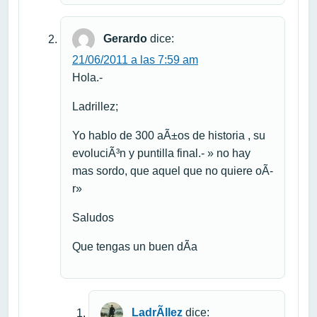
Gerardo
dice:
21/06/2011 a las 7:59 am
Hola.-
Ladrillez;
Yo hablo de 300 aÃ±os de historia , su
evoluciÃ³n y puntilla final.- » no hay
mas sordo, que aquel que no quiere oÃ­
r»
Saludos
Que tengas un buen dÃ­a
LadrÃ­llez
dice: