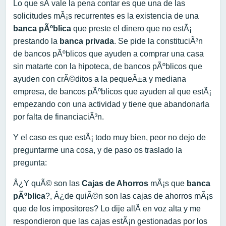
Lo que sÃ­ vale la pena contar es que una de las
solicitudes mÃ¡s recurrentes es la existencia de una
banca pÃºblica
que preste el dinero que no estÃ¡
prestando la
banca privada
. Se pide la constituciÃ³n
de bancos pÃºblicos que ayuden a comprar una casa
sin matarte con la hipoteca, de bancos pÃºblicos que
ayuden con crÃ©ditos a la pequeÃ±a y mediana
empresa, de bancos pÃºblicos que ayuden al que estÃ¡
empezando con una actividad y tiene que abandonarla
por falta de financiaciÃ³n.
Y el caso es que estÃ¡ todo muy bien, peor no dejo de
preguntarme una cosa, y de paso os traslado la
pregunta:
Â¿Y quÃ© son las
Cajas de Ahorros
mÃ¡s que
banca
pÃºblica
?, Â¿de quiÃ©n son las cajas de ahorros mÃ¡s
que de los impositores? Lo dije allÃ­ en voz alta y me
respondieron que las cajas estÃ¡n gestionadas por los