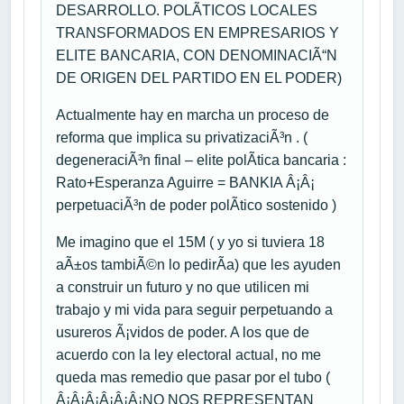
DESARROLLO. POLÃTICOS LOCALES
TRANSFORMADOS EN EMPRESARIOS Y
ELITE BANCARIA, CON DENOMINACIÃ“N
DE ORIGEN DEL PARTIDO EN EL PODER)
Actualmente hay en marcha un proceso de
reforma que implica su privatizaciÃ³n . (
degeneraciÃ³n final – elite polÃ­tica bancaria :
Rato+Esperanza Aguirre = BANKIA Â¡Â¡
perpetuaciÃ³n de poder polÃ­tico sostenido )
Me imagino que el 15M ( y yo si tuviera 18
aÃ±os tambiÃ©n lo pedirÃ­a) que les ayuden
a construir un futuro y no que utilicen mi
trabajo y mi vida para seguir perpetuando a
usureros Ã¡vidos de poder. A los que de
acuerdo con la ley electoral actual, no me
queda mas remedio que pasar por el tubo (
Â¡Â¡Â¡Â¡Â¡Â¡NO NOS REPRESENTAN