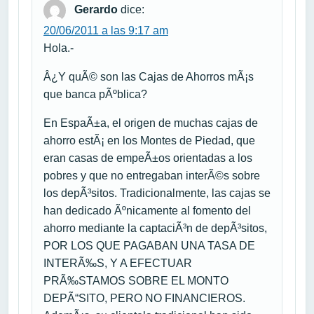
Gerardo
dice:
20/06/2011 a las 9:17 am
Hola.-
Â¿Y quÃ© son las Cajas de Ahorros mÃ¡s
que banca pÃºblica?
En EspaÃ±a, el origen de muchas cajas de
ahorro estÃ¡ en los Montes de Piedad, que
eran casas de empeÃ±os orientadas a los
pobres y que no entregaban interÃ©s sobre
los depÃ³sitos. Tradicionalmente, las cajas se
han dedicado Ãºnicamente al fomento del
ahorro mediante la captaciÃ³n de depÃ³sitos,
POR LOS QUE PAGABAN UNA TASA DE
INTERÃ‰S, Y A EFECTUAR
PRÃ‰STAMOS SOBRE EL MONTO
DEPÃ“SITO, PERO NO FINANCIEROS.