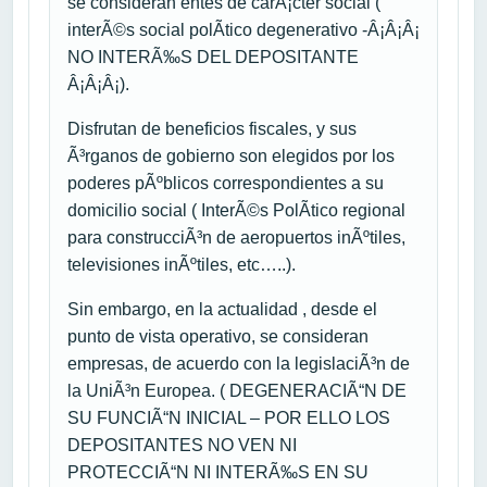
se consideran entes de carÃ¡cter social (
interÃ©s social polÃ­tico degenerativo -Â¡Â¡Â¡
NO INTERÃ‰S DEL DEPOSITANTE
Â¡Â¡Â¡).
Disfrutan de beneficios fiscales, y sus
Ã³rganos de gobierno son elegidos por los
poderes pÃºblicos correspondientes a su
domicilio social ( InterÃ©s PolÃ­tico regional
para construcciÃ³n de aeropuertos inÃºtiles,
televisiones inÃºtiles, etc…..).
Sin embargo, en la actualidad , desde el
punto de vista operativo, se consideran
empresas, de acuerdo con la legislaciÃ³n de
la UniÃ³n Europea. ( DEGENERACIÃ“N DE
SU FUNCIÃ“N INICIAL – POR ELLO LOS
DEPOSITANTES NO VEN NI
PROTECCIÃ“N NI INTERÃ‰S EN SU