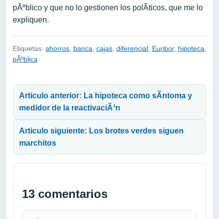
pÃºblico y que no lo gestionen los polÃ­ticos, que me lo
expliquen.
Etiquetas:
ahorros
,
banca
,
cajas
,
diferencial
,
Euribor
,
hipoteca
,
pÃºblica
Navegación de entradas
Articulo anterior: La hipoteca como sÃ­ntoma y
medidor de la reactivaciÃ³n
Articulo siguiente: Los brotes verdes siguen
marchitos
13 comentarios