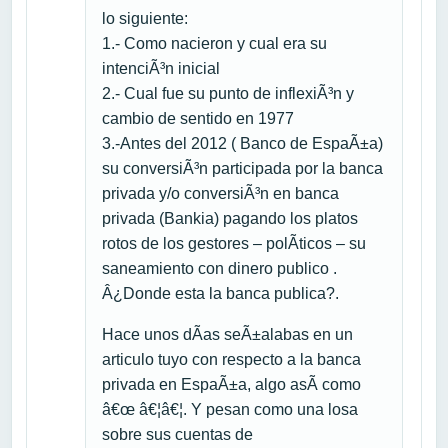
lo siguiente:
1.- Como nacieron y cual era su
intenciÃ³n inicial
2.- Cual fue su punto de inflexiÃ³n y
cambio de sentido en 1977
3.-Antes del 2012 ( Banco de EspaÃ±a)
su conversiÃ³n participada por la banca
privada y/o conversiÃ³n en banca
privada (Bankia) pagando los platos
rotos de los gestores – polÃ­ticos – su
saneamiento con dinero publico .
Â¿Donde esta la banca publica?.
Hace unos dÃ­as seÃ±alabas en un
articulo tuyo con respecto a la banca
privada en EspaÃ±a, algo asÃ­ como
â€œ â€¦â€¦. Y pesan como una losa
sobre sus cuentas de