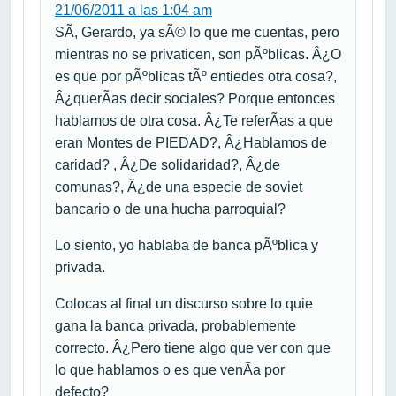
21/06/2011 a las 1:04 am
SÃ­, Gerardo, ya sÃ© lo que me cuentas, pero
mientras no se privaticen, son pÃºblicas. Â¿O
es que por pÃºblicas tÃº entiedes otra cosa?,
Â¿querÃ­as decir sociales? Porque entonces
hablamos de otra cosa. Â¿Te referÃ­as a que
eran Montes de PIEDAD?, Â¿Hablamos de
caridad? , Â¿De solidaridad?, Â¿de
comunas?, Â¿de una especie de soviet
bancario o de una hucha parroquial?
Lo siento, yo hablaba de banca pÃºblica y
privada.
Colocas al final un discurso sobre lo quie
gana la banca privada, probablemente
correcto. Â¿Pero tiene algo que ver con que
lo que hablamos o es que venÃ­a por
defecto?