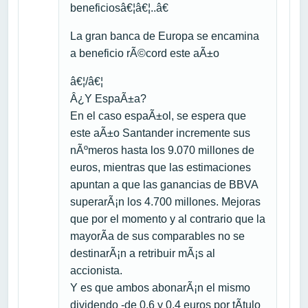
beneficiosâ€¦â€¦..â€
La gran banca de Europa se encamina
a beneficio rÃ©cord este aÃ±o
â€¦/â€¦
Â¿Y EspaÃ±a?
En el caso espaÃ±ol, se espera que
este aÃ±o Santander incremente sus
nÃºmeros hasta los 9.070 millones de
euros, mientras que las estimaciones
apuntan a que las ganancias de BBVA
superarÃ¡n los 4.700 millones. Mejoras
que por el momento y al contrario que la
mayorÃ­a de sus comparables no se
destinarÃ¡n a retribuir mÃ¡s al
accionista.
Y es que ambos abonarÃ¡n el mismo
dividendo -de 0,6 y 0,4 euros por tÃ­tulo