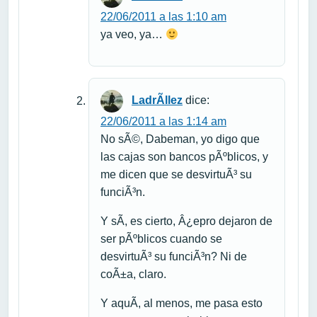
22/06/2011 a las 1:10 am
ya veo, ya…
LadrÃ­llez
dice:
22/06/2011 a las 1:14 am
No sÃ©, Dabeman, yo digo que
las cajas son bancos pÃºblicos, y
me dicen que se desvirtuÃ³ su
funciÃ³n.
Y sÃ­, es cierto, Â¿epro dejaron de
ser pÃºblicos cuando se
desvirtuÃ³ su funciÃ³n? Ni de
coÃ±a, claro.
Y aquÃ­, al menos, me pasa esto