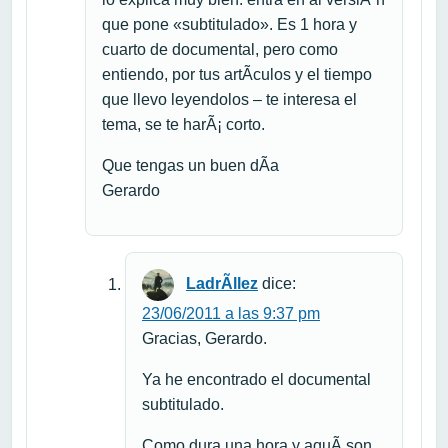
que pone «subtitulado». Es 1 hora y
cuarto de documental, pero como
entiendo, por tus artÃ­culos y el tiempo
que llevo leyendolos – te interesa el
tema, se te harÃ¡ corto.
Que tengas un buen dÃ­a
Gerardo
LadrÃ­llez
dice:
23/06/2011 a las 9:37 pm
Gracias, Gerardo.
Ya he encontrado el documental
subtitulado.
Como dura una hora y aquÃ­ son