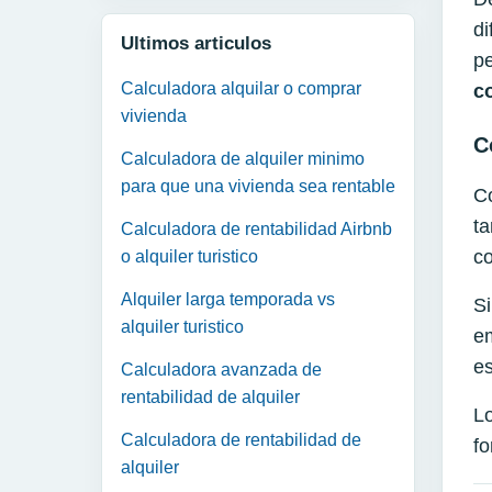
di
Ultimos articulos
p
Calculadora alquilar o comprar
c
vivienda
C
Calculadora de alquiler minimo
para que una vivienda sea rentable
Co
ta
Calculadora de rentabilidad Airbnb
co
o alquiler turistico
Alquiler larga temporada vs
Si
alquiler turistico
em
es
Calculadora avanzada de
rentabilidad de alquiler
Lo
Calculadora de rentabilidad de
fo
alquiler