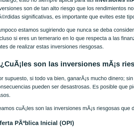
bargo, esto no siempre aplica para las
inversiones mÃ
versiones son de tan alto riesgo que los rendimientos no
©rdidas significativas, es importante que evites este tip
mpoco estamos sugiriendo que nunca se deba considerar
cluso si eres un temerario en lo que respecta a las fin
tes de realizar estas inversiones riesgosas.
¿CuÃ¡les son las inversiones mÃ¡s rie
r supuesto, si todo va bien, ganarÃ¡s mucho dinero; sin
nsecuencias pueden ser desastrosas. Es posible que pie
asos.
amos cuÃ¡les son las inversiones mÃ¡s riesgosas que de
ferta PÃºblica Inicial (OPI)