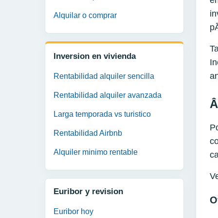
em
in
Alquilar o comprar
pÃ
Ta
Inversion en vivienda
In
an
Rentabilidad alquiler sencilla
Rentabilidad alquiler avanzada
Â
Larga temporada vs turistico
Po
Rentabilidad Airbnb
co
Alquiler minimo rentable
c
Ve
Euribor y revision
O
Euribor hoy