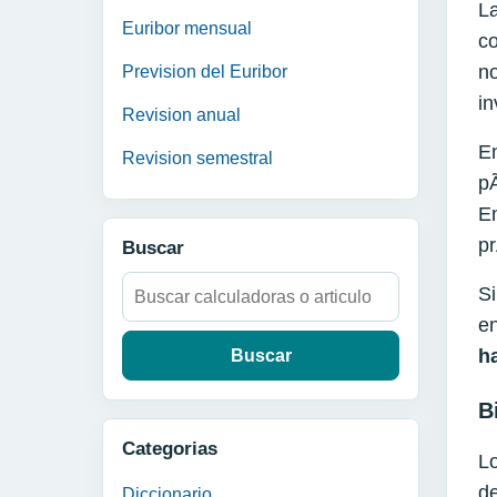
La
Euribor mensual
co
no
Prevision del Euribor
in
Revision anual
En
Revision semestral
pÃ
E
pr
Buscar
Buscar:
S
en
h
B
Categorias
Lo
d
Diccionario