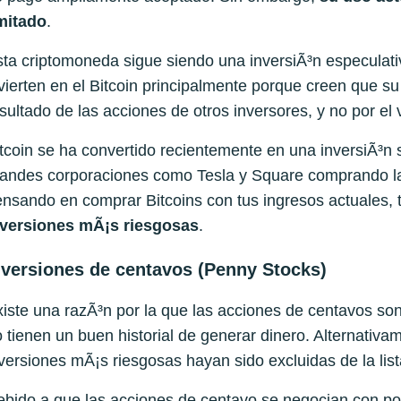
imitado
.
ta criptomoneda sigue siendo una inversiÃ³n especulat
vierten en el Bitcoin principalmente porque creen que 
sultado de las acciones de otros inversores, y no por el
tcoin se ha convertido recientemente en una inversiÃ³n 
randes corporaciones como Tesla y Square comprando la
nsando en comprar Bitcoins con tus ingresos actuales,
nversiones mÃ¡s riesgosas
.
nversiones de centavos (Penny Stocks)
iste una razÃ³n por la que las acciones de centavos so
 tienen un buen historial de generar dinero. Alternativa
versiones mÃ¡s riesgosas hayan sido excluidas de la lis
bido a que las acciones de centavo se negocian con po