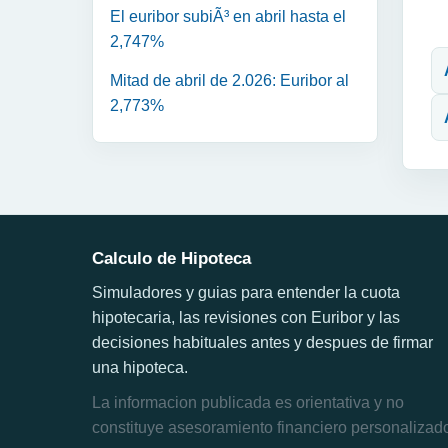
El euribor subiÃ³ en abril hasta el
N
2,747%
Mitad de abril de 2.026: Euribor al
2,773%
Calculo de Hipoteca
Simuladores y guias para entender la cuota
hipotecaria, las revisiones con Euribor y las
decisiones habituales antes y despues de firmar
una hipoteca.
La informacion publicada es orientativa y no
constituye asesoramiento financiero personalizad