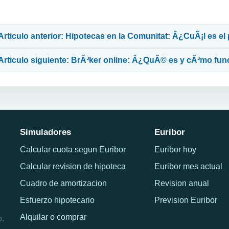
avegación de entradas
Articulo anterior: Hipotecas en la Comunitat: Â¿CuÃ¡l es el
Articulo siguiente: BrÃ³ker online: Â¿QuÃ© es y cÃ³mo fun
Simuladores
Euribor
Calcular cuota segun Euribor
Euribor hoy
Calcular revision de hipoteca
Euribor mes actual
Cuadro de amortizacion
Revision anual
Esfuerzo hipotecario
Prevision Euribor
Alquilar o comprar
o.