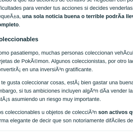
ficultades para vender tus acciones si decides venderl
equeÃ±a,
una sola noticia buena o terrible podrÃ­a
ll
ompleto
.
oleccionables
mo pasatiempo, muchas personas coleccionan vehÃ­culos
rjetas de PokÃ©mon. Algunos coleccionistas, por otro l
nvertirÃ¡ en una inversiÃ³n gratificante.
 te gusta coleccionar cosas, estÃ¡ bien gastar una buena
bargo, si tus ambiciones incluyen algÃºn dÃ­a vender l
tÃ¡s asumiendo un riesgo muy importante.
s coleccionables u objetos de colecciÃ³n
son activos q
rma elegante de decir que son notoriamente difÃ­ciles de