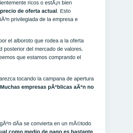
cientemente ricos o estÃ¡n bien
 precio de oferta actual
. Esto
Ã³n privilegiada de la empresa e
 el alboroto que rodea a la oferta
ad posterior del mercado de valores.
creemos que estamos comprando el
arezca tocando la campana de apertura
Muchas empresas pÃºblicas aÃºn no
lgÃºn dÃ­a se convierta en un mÃ©todo
tual como medio de pago es bastante