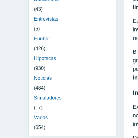
l
(43)
Entrevistas
Es
(5)
in
re
Euribor
(426)
Bi
Hipotecas
g
(930)
pe
i
Noticias
(484)
I
Simuladores
Ex
(17)
no
Varios
in
(654)
De