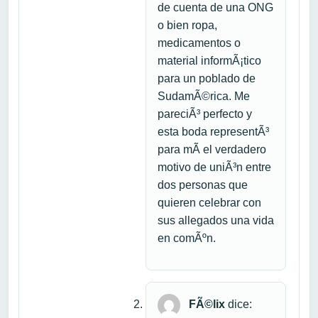
de cuenta de una ONG
o bien ropa,
medicamentos o
material informÃ¡tico
para un poblado de
SudamÃ©rica. Me
pareciÃ³ perfecto y
esta boda representÃ³
para mÃ­ el verdadero
motivo de uniÃ³n entre
dos personas que
quieren celebrar con
sus allegados una vida
en comÃºn.
FÃ©lix
dice: