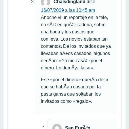
Chalsdingland
dice:
16/07/2009 a las 10:45 am
Anoche vi un reportaje en la tele,
no sÃ© en quÃ© cadena, sobre
una boda y los gastos que
conlleva. Los novios estaban tan
contentos. De los invitados que ya
llevaban aÃ±os casados, algunos
decÃ­an: «Yo me casÃ© por el
dinero. Lo demÃ¡s, falso».
Ese «por el dinero» querÃ­a decir
que se habÃ­an casado por la
pasta gansa que soltaban los
invitados como «regalo».
San EurÃ³n