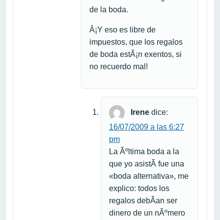
de la boda.
Â¡Y eso es libre de
impuestos, que los regalos
de boda estÃ¡n exentos, si
no recuerdo mal!
Irene
dice:
16/07/2009 a las 6:27
pm
La Ãºltima boda a la
que yo asistÃ­ fue una
«boda alternativa», me
explico: todos los
regalos debÃ­an ser
dinero de un nÃºmero