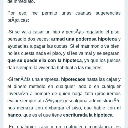
de inmediato.
Por eso, me permito unas cuantas sugerencias
prÃ¡cticas:
-Si se va a casar un hijo y pensÃ¡is regalarle el piso,
pensadlo dos veces:
armad una poderosa hipoteca
y
ayudadles a pagar las cuotas. Si el matrimonio va bien,
no les cuesta nada el piso, y si les va mal y se separan,
que se quede ella con la hipoteca
, ya que los jueces
dan siempre la vivienda habitual a las mujeres.
-Si tenÃ©is una empresa,
hipotecaos
hasta las cejas y
el dinero metedlo en cualquier lado o en cualquier
inversiÃ³n a nombre de quien haga falta (procuremos
evitar siempre al cÃ³nyuge) y si alguna administraciÃ³n
nos menaza con embargar el piso, que hable con
el
banco
, que es el que tiene
escriturada la hipoteca
.
-En cualquier caso y en cualquier circunstancia, es