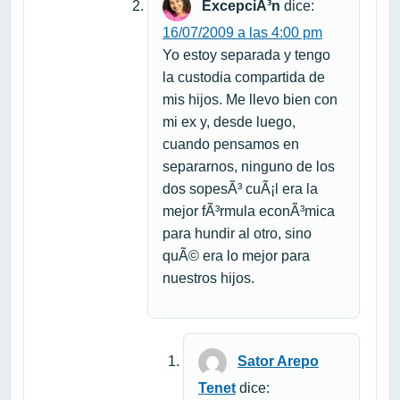
ExcepciÃ³n
dice:
16/07/2009 a las 4:00 pm
Yo estoy separada y tengo
la custodia compartida de
mis hijos. Me llevo bien con
mi ex y, desde luego,
cuando pensamos en
separarnos, ninguno de los
dos sopesÃ³ cuÃ¡l era la
mejor fÃ³rmula econÃ³mica
para hundir al otro, sino
quÃ© era lo mejor para
nuestros hijos.
Sator Arepo
Tenet
dice: