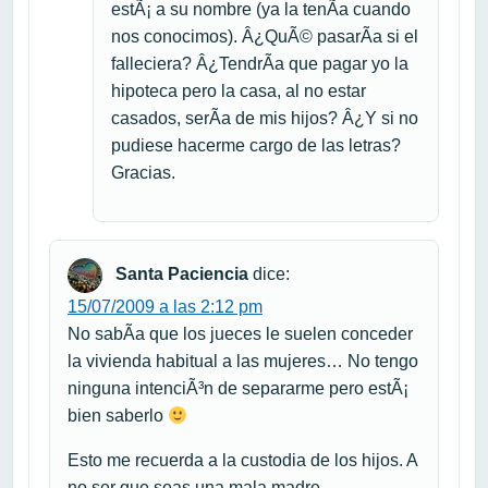
estÃ¡ a su nombre (ya la tenÃ­a cuando
nos conocimos). Â¿QuÃ© pasarÃ­a si el
falleciera? Â¿TendrÃ­a que pagar yo la
hipoteca pero la casa, al no estar
casados, serÃ­a de mis hijos? Â¿Y si no
pudiese hacerme cargo de las letras?
Gracias.
Santa Paciencia
dice:
15/07/2009 a las 2:12 pm
No sabÃ­a que los jueces le suelen conceder
la vivienda habitual a las mujeres… No tengo
ninguna intenciÃ³n de separarme pero estÃ¡
bien saberlo
Esto me recuerda a la custodia de los hijos. A
no ser que seas una mala madre,