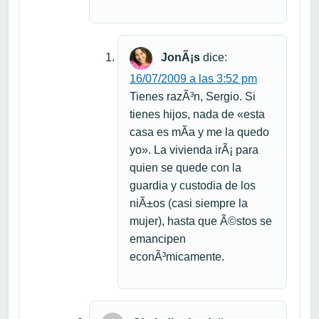
JonÃ¡s
dice:
16/07/2009 a las 3:52 pm
Tienes razÃ³n, Sergio. Si
tienes hijos, nada de «esta
casa es mÃ­a y me la quedo
yo». La vivienda irÃ¡ para
quien se quede con la
guardia y custodia de los
niÃ±os (casi siempre la
mujer), hasta que Ã©stos se
emancipen
econÃ³micamente.