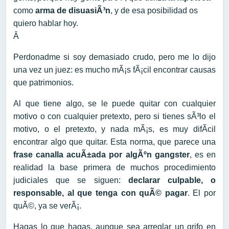
como
arma de disuasiÃ³n
, y de esa posibilidad os
quiero hablar hoy.
Â
Perdonadme si soy demasiado crudo, pero me lo dijo
una vez un juez: es mucho mÃ¡s fÃ¡cil encontrar causas
que patrimonios.
Al que tiene algo, se le puede quitar con cualquier
motivo o con cualquier pretexto, pero si tienes sÃ³lo el
motivo, o el pretexto, y nada mÃ¡s, es muy difÃ­cil
encontrar algo que quitar. Esta norma, que parece una
frase canalla acuÃ±ada por algÃºn gangster
, es en
realidad la base primera de muchos procedimiento
judiciales que se siguen:
declarar culpable, o
responsable, al que tenga con quÃ© pagar
. El por
quÃ©, ya se verÃ¡.
Hagas lo que hagas, aunque sea arreglar un grifo en