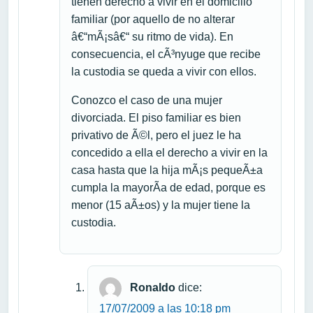
tienen derecho a vivir en el domicilio
familiar (por aquello de no alterar
â€“mÃ¡sâ€“ su ritmo de vida). En
consecuencia, el cÃ³nyuge que recibe
la custodia se queda a vivir con ellos.
Conozco el caso de una mujer
divorciada. El piso familiar es bien
privativo de Ã©l, pero el juez le ha
concedido a ella el derecho a vivir en la
casa hasta que la hija mÃ¡s pequeÃ±a
cumpla la mayorÃ­a de edad, porque es
menor (15 aÃ±os) y la mujer tiene la
custodia.
Ronaldo
dice:
17/07/2009 a las 10:18 pm