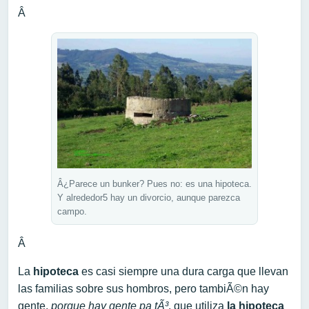
Â
Â¿Parece un bunker? Pues no: es una hipoteca.
Y alrededor5 hay un divorcio, aunque parezca
campo.
Â
La
hipoteca
es casi siempre una dura carga que llevan
las familias sobre sus hombros, pero tambiÃ©n hay
gente,
porque hay gente pa tÃ³
, que utiliza
la hipoteca