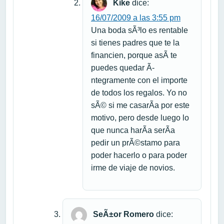
Kike
dice:
16/07/2009 a las 3:55 pm
Una boda sÃ³lo es rentable
si tienes padres que te la
financien, porque asÃ­ te
puedes quedar Ã­
ntegramente con el importe
de todos los regalos. Yo no
sÃ© si me casarÃ­a por este
motivo, pero desde luego lo
que nunca harÃ­a serÃ­a
pedir un prÃ©stamo para
poder hacerlo o para poder
irme de viaje de novios.
SeÃ±or Romero
dice: