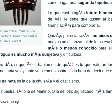
como pagar una
segunda hipoteca
Lo que casi ningÃºn
futuro hipot
de Ã©l, le tiene que gustar al ba
financiaciÃ³n para comprarla.
a dan con el maletÃ­n de
QuizÃ¡s por esta razÃ³n
los pisos 
irector al tomar posesiÃ³n
e una sucursal.
nuevos no alcanzan ni de lejos esa
mÃ¡s o menos conocido
para el
tiguo es mucho mÃ¡s subjetiva
y dificultosa.
ro dÃ­a, si querÃ©is, hablamos de quÃ© es lo que valoran lo
ene tanta voz y tanto voto como vosotros a la hora de decir que
u
peineta
es la de la chulerÃ­a y el casticismo.
 nuestra, sÃ³lo la de Martirio. O la del otro significado, mÃ¡s fami
sea que ojo.