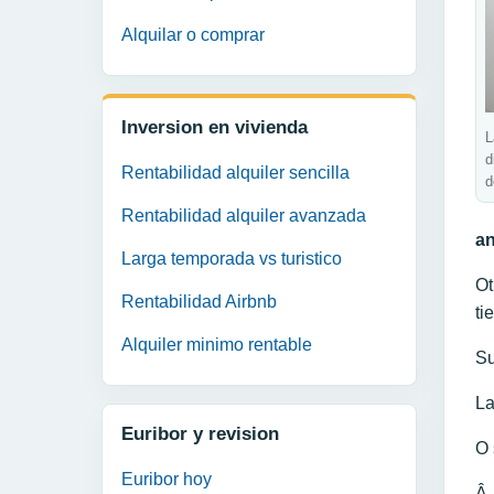
Alquilar o comprar
Inversion en vivienda
L
d
Rentabilidad alquiler sencilla
d
Rentabilidad alquiler avanzada
an
Larga temporada vs turistico
Ot
Rentabilidad Airbnb
ti
Alquiler minimo rentable
S
La
Euribor y revision
O 
Euribor hoy
Â