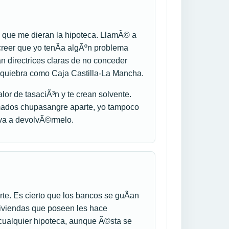
a que me dieran la hipoteca. LlamÃ© a
creer que yo tenÃ­a algÃºn problema
n directrices claras de no conceder
a quiebra como Caja Castilla-La Mancha.
lor de tasaciÃ³n y te crean solvente.
lmados chupasangre aparte, yo tampoco
 va a devolvÃ©rmelo.
rte. Es cierto que los bancos se guÃ­an
 viviendas que poseen les hace
cualquier hipoteca, aunque Ã©sta se