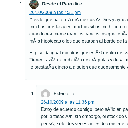
Desde el Paro
dice:
26/10/2009 a las 4:31 pm
Y es lo que hacen. A mÃ­ me costÃ³ Dios y ayud
muchas puertas y en muchos sitios me hicieron 
cuando realmente eran los bancos los que tenÃ­a
mÃ¡s hipotecas o los que estaban al borde de l
El piso da igual mientras que estÃ© dentro del va
Tienen razÃ³n: condiciÃ³n de crÃ¡pulas y desa
le prestarÃ­a dinero a alguien que dudosamente
Fideo
dice:
26/10/2009 a las 11:36 pm
Estoy de acuerdo contigo, pero sÃ³lo en pa
por la tasaciÃ³n, sin embargo, el stock de
pensÃ¡rselo dos veces antes de conceder 