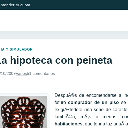
ntender tu cuota.
IA Y SIMULADOR
La hipoteca con peineta
/10/2009
Varios
51 comentarios
DespuÃ©s de encomendarse al horÃ
futuro
comprador de un piso
se 
exigiÃ©ndole una serie de caracte
tambiÃ©n, mÃ¡s o menos, co
habitaciones
, que tenga luz aquÃ­ o