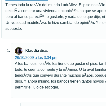
Tienes toda la razÃ³n del mundo LadrÃ­llez. El piso no sÃ³lo
decidÃ­ a comprar una vivienda encontrÃ© una que se apro
pero al banco pareciÃ³ no gustarle, y nada de lo que dije, ni
Universidad madrileÃ±a, le hizo cambiar de opiniÃ³n. Y me
supuesto.
Klaudia
dice:
26/10/2009 a las 3:34 pm
A los bancos no sÃ³lo les tiene que gustar el piso; tam
todo, tu cuenta corriente y tu nÃ³mina. O tu aval famil
tendrÃ©is que convivir durante muchos aÃ±os, porque 
dios. Y ahora mismo, los bancos tienen tantos novios
permitir el lujo de escoger.