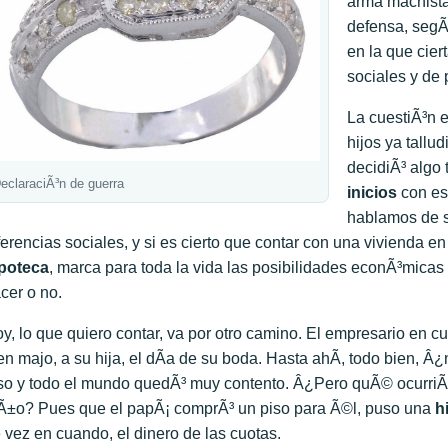
arma machista
defensa, segÃ
en la que cier
sociales y de
La cuestiÃ³n 
hijos ya tallud
decidiÃ³ alg
eclaraciÃ³n de guerra
inicios
con eso
hablamos de si
ferencias sociales, y si es cierto que contar con una vivienda e
poteca
, marca para toda la vida las posibilidades econÃ³mica
cer o no.
y, lo que quiero contar, va por otro camino. El empresario en c
en majo, a su hija, el dÃ­a de su boda. Hasta ahÃ­, todo bien, Â
so y todo el mundo quedÃ³ muy contento. Â¿Pero quÃ© ocurri
Ã±o? Pues que el papÃ¡ comprÃ³ un piso para Ã©l, puso una
h
 vez en cuando, el dinero de las cuotas.