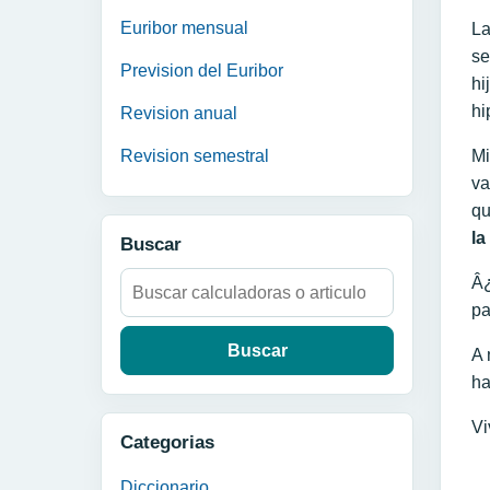
Euribor mensual
La
se
Prevision del Euribor
hi
hi
Revision anual
Revision semestral
Mi
va
qu
la
Buscar
Buscar:
Â¿
pa
A 
ha
Vi
Categorias
Diccionario