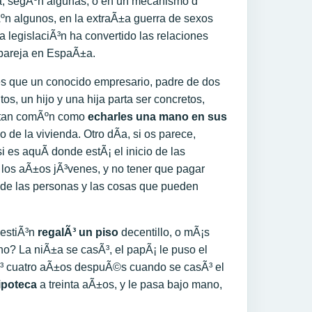
, segÃºn algunas, o en un mecanismo d
ºn algunos, en la extraÃ±a guerra de sexos
ta legislaciÃ³n ha convertido las relaciones
 pareja en EspaÃ±a.
es que un conocido empresario, padre de dos
itos, un hijo y una hija parta ser concretos,
o tan comÃºn como
echarles una mano en sus
 de la vivienda. Otro dÃ­a, si os parece,
 es aquÃ­ donde estÃ¡ el inicio de las
n los aÃ±os jÃ³venes, y no tener que pagar
s de las personas y las cosas que pueden
uestiÃ³n
regalÃ³ un piso
decentillo, o mÃ¡s
¿no? La niÃ±a se casÃ³, el papÃ¡ le puso el
Ã³ cuatro aÃ±os despuÃ©s cuando se casÃ³ el
ipoteca
a treinta aÃ±os, y le pasa bajo mano,