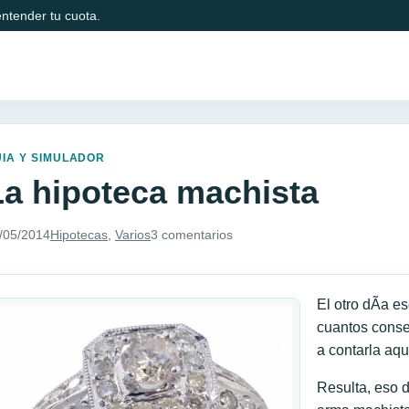
ntender tu cuota.
IA Y SIMULADOR
La hipoteca machista
/05/2014
Hipotecas
,
Varios
3 comentarios
El otro dÃ­a 
cuantos consej
a contarla aqu
Resulta, eso d