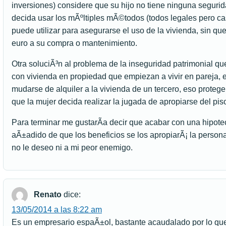
inversiones) considere que su hijo no tiene ninguna seguri
decida usar los mÃºltiples mÃ©todos (todos legales pero ca
puede utilizar para asegurarse el uso de la vivienda, sin que
euro a su compra o mantenimiento.
Otra soluciÃ³n al problema de la inseguridad patrimonial q
con vivienda en propiedad que empiezan a vivir en pareja, es
mudarse de alquiler a la vivienda de un tercero, eso proteg
que la mujer decida realizar la jugada de apropiarse del pis
Para terminar me gustarÃ­a decir que acabar con una hipotec
aÃ±adido de que los beneficios se los apropiarÃ¡ la person
no le deseo ni a mi peor enemigo.
Renato
dice:
13/05/2014 a las 8:22 am
Es un empresario espaÃ±ol, bastante acaudalado por lo que 