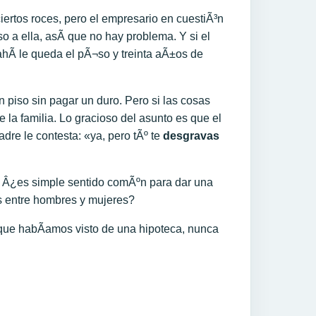
ciertos roces, pero el empresario en cuestiÃ³n
piso a ella, asÃ­ que no hay problema. Y si el
 ahÃ­ le queda el pÃ¬so y treinta aÃ±os de
 piso sin pagar un duro. Pero si las cosas
la familia. Lo gracioso del asunto es que el
dre le contesta: «ya, pero tÃº te
desgravas
Â¿es simple sentido comÃºn para dar una
os entre hombres y mujeres?
 que habÃ­amos visto de una hipoteca, nunca