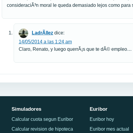
consideraciÃ³n moral le queda demasiado lejos como para s
LadrÃ­llez
dice:
14/05/2014 a las 1:24 am
Claro, Renato, y luego querrÃ¡s que te dÃ© empleo…
Simuladores
Euribor
Calcular cuota segun Euribor
Euribor hoy
Calcular revision de hipoteca
Euribor mes actual