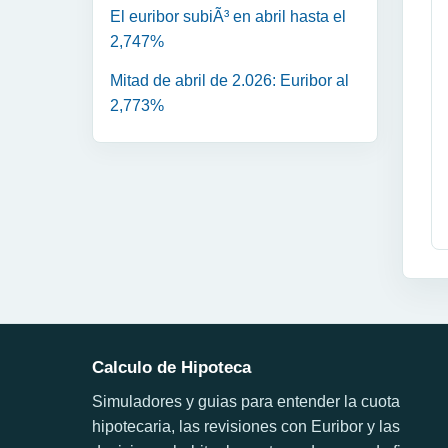
El euribor subiÃ³ en abril hasta el
2,747%
Mitad de abril de 2.026: Euribor al
2,773%
Calculo de Hipoteca
Simuladores y guias para entender la cuota
hipotecaria, las revisiones con Euribor y las