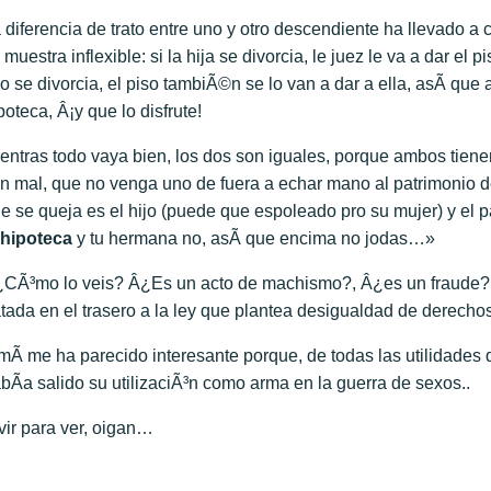
 diferencia de trato entre uno y otro descendiente ha llevado a 
 muestra inflexible: si la hija se divorcia, le juez le va a dar el 
jo se divorcia, el piso tambiÃ©n se lo van a dar a ella, asÃ­ que
poteca, Â¡y que lo disfrute!
entras todo vaya bien, los dos son iguales, porque ambos tienen
n mal, que no venga uno de fuera a echar mano al patrimonio de 
e se queja es el hijo (puede que espoleado pro su mujer) y el pa
 hipoteca
y tu hermana no, asÃ­ que encima no jodas…»
CÃ³mo lo veis? Â¿Es un acto de machismo?, Â¿es un fraude? 
tada en el trasero a la ley que plantea desigualdad de derech
mÃ­ me ha parecido interesante porque, de todas las utilidades
bÃ­a salido su utilizaciÃ³n como arma en la guerra de sexos..
vir para ver, oigan…