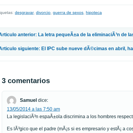
iquetas:
desgravar
,
divorcio
,
guerra de sexos
,
hipoteca
avegación de entradas
Articulo anterior: La letra pequeÃ±a de la eliminaciÃ³n de l
Articulo siguiente: El IPC sube nueve dÃ©cimas en abril, ha
3 comentarios
Samuel
dice:
13/05/2014 a las 7:50 am
La legislaciÃ³n espaÃ±ola discrimina a los hombres respect
Es lÃ³gico que el padre (mÃ¡s si es empresario y estÃ¡ a co